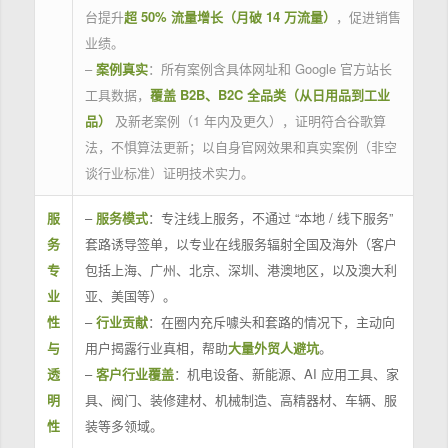
台提升
超 50% 流量增长（月破 14 万流量）
，促进销售
业绩。
–
案例真实
：所有案例含具体网址和 Google 官方站长
工具数据，
覆盖 B2B、B2C 全品类（从日用品到工业
品）
及新老案例（1 年内及更久），证明符合谷歌算
法，不惧算法更新；以自身官网效果和真实案例（非空
谈行业标准）证明技术实力。
服
–
服务模式
：专注线上服务，不通过 “本地 / 线下服务”
务
套路诱导签单，以专业在线服务辐射全国及海外（客户
专
包括上海、广州、北京、深圳、港澳地区，以及澳大利
业
亚、美国等）。
性
–
行业贡献
：在圈内充斥噱头和套路的情况下，主动向
与
用户揭露行业真相，帮助
大量外贸人避坑
。
透
–
客户行业覆盖
：机电设备、新能源、AI 应用工具、家
明
具、阀门、装修建材、机械制造、高精器材、车辆、服
性
装等多领域。