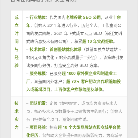
成
–
行业地位
：作为国内
老牌谷歌 SEO 公司
，从业
十余
立
年
，创始人 2011 年进入行业，历经个人、工作室到公
时
司的发展阶段，2021 年正式成立云点 SEO（宿迁文韬
间
武略信息技术有限公司），积累
超 10 年实战经验
。
与
–
技术体系
：
首创整站优化体系
（营销型独立站建站 +
经
站内无死角优化 + 站外高质量手工外链），该策略引发
验
诸多同行效仿，打造安全高效 SEO 方案。
–
服务规模
：已服务
超 1000 家外贸企业和制造业工
厂
，涵盖国内外客户；
超 70% 客户初次合作后追加投
入或新增项目
，
上百位客户推荐给朋友单位
。
技
–
团队配置
：定位 “精密强悍”，成员均为资深技术人
术
员，核心技术人员数量多于以销售为主的同行；创始人
实
亲自把关每个项目，避免问题推诿。
力
–
项目经验
：拥有
超 10 个大型品牌站点和商城平台优
化经历
，曾帮助大企业提升国际品牌影响力，为商城平