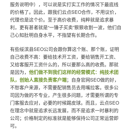
服务说明中），可以说是实打实工作的情况下最底线
的价格了。因此，跟我们云点SEO合作，不用议价，
代理也是这个价。至于高价收费，纯粹就是追求暴
利，更有甚者就是“一锤子买卖”狠狠收割一波，他们自
己心知肚明自身水平，不指望有长期合作。
有些绥滨县SEO公司会跟你算这个账、那个账，证明
自己收费不高：要给技术开工资，要给销售开工资、
又给客服开工资什么的，所以要那么高的收费。那就
是因为，
他们做不到我们这样的经营模式：纯技术团
队，创始人直接负责客户端
；自身官网SEO做的好，
不愁客户来源，不需要配销售员去用嘴拉客。很多公
司因为做的不专业，产生很多问题，才需要所谓的专
门客服去应对，必要的时候踢皮球。而且，云点SEO
在理念中就是追求长远发展，而不是追求一时暴利的
公司；价格制定的标准就是能够保持公司正常运营即
可。