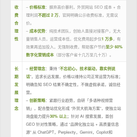
收
–
价格标准
：摒弃高价暴利，外贸网站 SEO 成本 + 合
费
理利润
不超过 2 万
，官网明确公示收费标准，无需议
合
价。
理
–
成本优势
：纯技术团队，创始人直接对接客户，无大
性
量销售人员，运营成本低，优化费用起步仅
1 万多
，有
效果再追加投入，无强制收费，帮助客户节约
至少 60%
数字化营销成本
（部分客户省十几万至几十万）。
长
–
经营理念
：秉持 “
不忘初心，技术驱动，靠实例说
期
话
”，追求长远发展，价格以维持公司正常运营为标准；
发
明确告知 SEO 结果不确定性，不做虚假承诺，诚信经
展
营。
理
–
创新策略
：紧跟行业趋势，自研「多语种视频营
念
销」，配合整站优化形成 “外贸大航海方案”，使独立站
询盘能力提升
30% 以上
；针对 AI 搜索发展，首创
GEO 针对性策略，通过 “品牌化独立站 + 高质量信息
源” 从 ChatGPT，Perplexity，Gemini，Copilot和