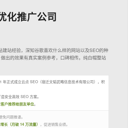
优化推广公司
站建站经验，深知谷歌喜欢什么样的网站以及SEO的种
，做出的效果有真实案例参考，口碑相传。纯白帽整站
21 年正式成立云点 SEO（宿迁文韬武略信息技术有限公司），积
造安全高效 SEO 方案。
位客户推荐给朋友单位
。
避免问题推诿。
量增长（月破 14 万流量）
，促进销售业绩。