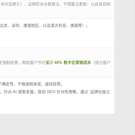
 年内及更久），证明符合谷歌算法，不惧算法更新；以自身官网
州、北京、深圳、港澳地区，以及澳大利亚、美国等）。
无强制收费，帮助客户节约
至少 60% 数字化营销成本
（部分客户
果不确定性，不做虚假承诺，诚信经营。
；针对 AI 搜索发展，首创 GEO 针对性策略，通过 “品牌化独立