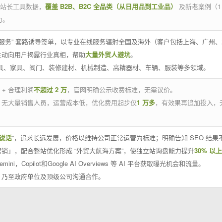
官方站长工具数据，
覆盖 B2B、B2C 全品类（从日用品到工业品）
及新老案例（1
力。
 线下服务” 套路诱导签单，以专业在线服务辐射全国及海外（客户包括上海、广
主动向用户揭露行业真相，帮助
大量外贸人避坑
。
工具、家具、阀门、装修建材、机械制造、高精器材、车辆、服装等多领域。
 + 合理利润
不超过 2 万
，官网明确公示收费标准，无需议价。
，无大量销售人员，运营成本低，优化费用起步仅
1 万多
，有效果再追加投入，
说话
”，追求长远发展，价格以维持公司正常运营为标准；明确告知 SEO 结
销」，配合整站优化形成 “外贸大航海方案”，使独立站询盘能力提升
30% 以上
emini，Copilot和Google AI Overviews 等 AI 平台获取曝光机会和流量。
，乃至政府单位及顶级公司沟通合作。