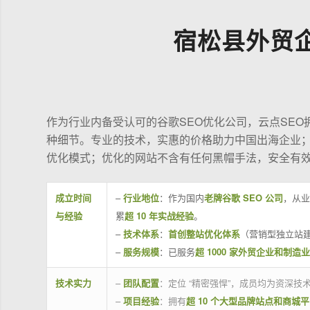
宿松县外贸
作为行业内备受认可的谷歌SEO优化公司，云点SE
种细节。专业的技术，实惠的价格助力中国出海企业
优化模式；优化的网站不含有任何黑帽手法，安全有
成立时间
–
行业地位
：作为国内
老牌谷歌 SEO 公司
，从业
与经验
累
超 10 年实战经验
。
–
技术体系
：
首创整站优化体系
（营销型独立站建
–
服务规模
：已服务
超 1000 家外贸企业和制造
技术实力
–
团队配置
：定位 “精密强悍”，成员均为资深
–
项目经验
：拥有
超 10 个大型品牌站点和商城