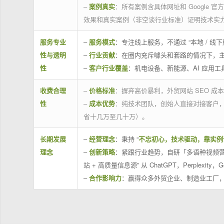
–
案例真实
：所有案例含具体网址和 Google 
效果和真实案例（非空谈行业标准）证明技术实
服务专业
–
服务模式
：专注线上服务，不通过 “本地 /
性与透明
–
行业贡献
：在圈内充斥噱头和套路的情况下，
性
–
客户行业覆盖
：机电设备、新能源、AI 应用
收费合理
–
价格标准
：摒弃高价暴利，外贸网站 SEO 成本
性
–
成本优势
：纯技术团队，创始人直接对接客户
省十几万至几十万）。
长期发展
–
经营理念
：秉持 “
不忘初心，技术驱动，靠实例
理念
–
创新策略
：紧跟行业趋势，自研「多语种视频营
站 + 高质量信息源” 从 ChatGPT，Perplexity，G
–
合作影响力
：赢得众多外贸企业、制造业工厂