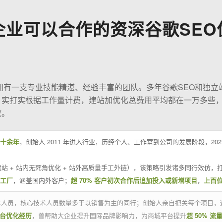
企业可以合作的资深谷歌SEO
O拥有一支专业技能精湛、经验丰富的团队。多年谷歌SEO和独立
；实打实根据工作量计费，建站加优化总费用平均都在一万多些
效。
十余年
，创始人 2011 年进入行业，历经个人、工作室到公司的发展阶段，20
站 + 站内无死角优化 + 站外高质量手工外链），该策略引发诸多同行效仿，打
业工厂
，涵盖国内外客户；
超 70% 客户初次合作后追加投入或新增项目
，
上百
技术人员，核心技术人员数量多于以销售为主的同行；创始人亲自把关每个项目，
平台优化经历
，曾帮助大企业提升国际品牌影响力，为商城平台提升
超 50% 流