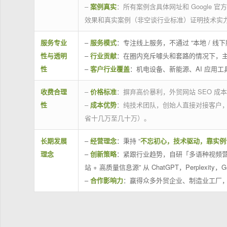
–
案例真实
：所有案例含具体网址和 Google 
效果和真实案例（非空谈行业标准）证明技术实
服务专业
–
服务模式
：专注线上服务，不通过 “本地 /
性与透明
–
行业贡献
：在圈内充斥噱头和套路的情况下，
性
–
客户行业覆盖
：机电设备、新能源、AI 应用
收费合理
–
价格标准
：摒弃高价暴利，外贸网站 SEO 成本
性
–
成本优势
：纯技术团队，创始人直接对接客户
省十几万至几十万）。
长期发展
–
经营理念
：秉持 “
不忘初心，技术驱动，靠实例
理念
–
创新策略
：紧跟行业趋势，自研「多语种视频营
站 + 高质量信息源” 从 ChatGPT，Perplexity，G
–
合作影响力
：赢得众多外贸企业、制造业工厂