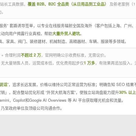
官方站长工具数据，
覆盖 B2B、B2C 全品类（从日用品到工业品）
及新老案例（1
力。
 线下服务” 套路诱导签单，以专业在线服务辐射全国及海外（客户包括上海、广
主动向用户揭露行业真相，帮助
大量外贸人避坑
。
工具、家具、阀门、装修建材、机械制造、高精器材、车辆、服装等多领域。
 + 合理利润
不超过 2 万
，官网明确公示收费标准，无需议价。
，无大量销售人员，运营成本低，优化费用起步仅
1 万多
，有效果再追加投入，
说话
”，追求长远发展，价格以维持公司正常运营为标准；明确告知 SEO 结
销」，配合整站优化形成 “外贸大航海方案”，使独立站询盘能力提升
30% 以上
emini，Copilot和Google AI Overviews 等 AI 平台获取曝光机会和流量。
，乃至政府单位及顶级公司沟通合作。