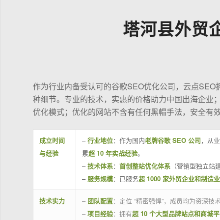
塔河县外贸
作为行业内备受认可的谷歌SEO优化公司，云点SE
种细节。专业的技术，实惠的价格助力中国出海企业
优化模式；优化的网站不含有任何黑帽手法，安全有
成立时间
–
行业地位
：作为国内
老牌谷歌 SEO 公司
，从业
与经验
累
超 10 年实战经验
。
–
技术体系
：
首创整站优化体系
（营销型独立站建
–
服务规模
：已服务
超 1000 家外贸企业和制造
技术实力
–
团队配置
：定位 “精密强悍”，成员均为资深
–
项目经验
：拥有
超 10 个大型品牌站点和商城