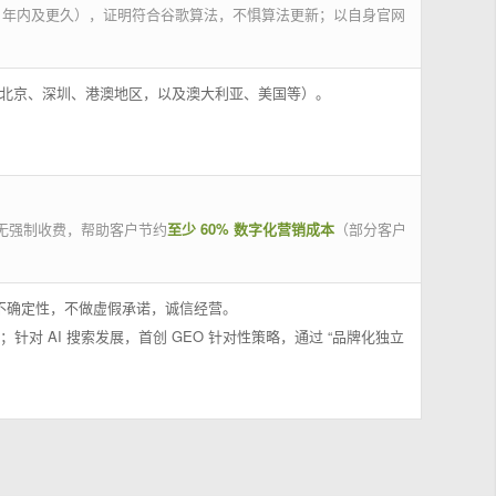
 年内及更久），证明符合谷歌算法，不惧算法更新；以自身官网
州、北京、深圳、港澳地区，以及澳大利亚、美国等）。
无强制收费，帮助客户节约
至少 60% 数字化营销成本
（部分客户
果不确定性，不做虚假承诺，诚信经营。
；针对 AI 搜索发展，首创 GEO 针对性策略，通过 “品牌化独立