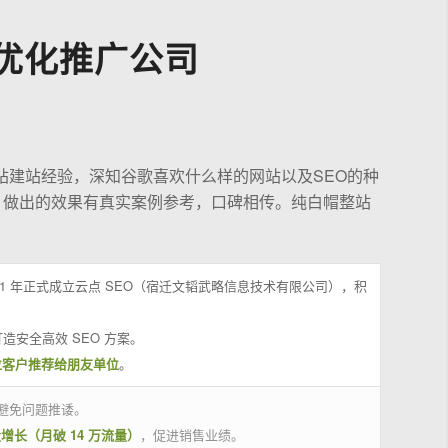
优化推广公司
站建站经验，深知谷歌喜欢什么样的网站以及SEO的种
，做出的效果有真实案例参考，口碑相传。纯白帽整站
21 年正式成立云点 SEO（宿迁文韬武略信息技术有限公司），积
造安全高效 SEO 方案。
位客户推荐给朋友单位
。
避免问题推诿。
量增长（月破 14 万流量）
，促进销售业绩。