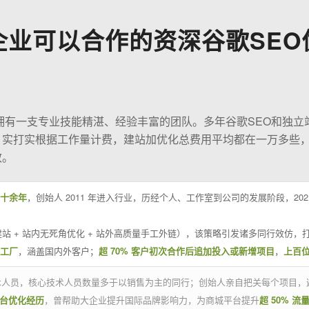
企业可以合作的资深谷歌SEO
O拥有一支专业技能精湛、经验丰富的团队。多年谷歌SEO和独立
；实打实根据工作量计费，建站加优化总费用平均都在一万多些
效。
十余年
，创始人 2011 年进入行业，历经个人、工作室到公司的发展阶段，20
站 + 站内无死角优化 + 站外高质量手工外链），该策略引发诸多同行效仿，打
业工厂
，涵盖国内外客户；
超 70% 客户初次合作后追加投入或新增项目
，
上百
技术人员，核心技术人员数量多于以销售为主的同行；创始人亲自把关每个项目，
平台优化经历
，曾帮助大企业提升国际品牌影响力，为商城平台提升
超 50% 流