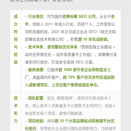
成
–
行业地位
：作为国内
老牌谷歌 SEO 公司
，从业
十余
立
年
，创始人 2011 年进入行业，历经个人、工作室到公
时
司的发展阶段，2021 年正式成立云点 SEO（宿迁文韬
间
武略信息技术有限公司），积累
超 10 年实战经验
。
与
–
技术体系
：
首创整站优化体系
（营销型独立站建站 +
经
站内无死角优化 + 站外高质量手工外链），该策略引发
验
诸多同行效仿，打造安全高效 SEO 方案。
–
服务规模
：已服务
超 1000 家外贸企业和制造业工
厂
，涵盖国内外客户；
超 70% 客户初次合作后追加投
入或新增项目
，
上百位客户推荐给朋友单位
。
技
–
团队配置
：定位 “精密强悍”，成员均为资深技术人
术
员，核心技术人员数量多于以销售为主的同行；创始人
实
亲自把关每个项目，避免问题推诿。
力
–
项目经验
：拥有
超 10 个大型品牌站点和商城平台优
化经历
，曾帮助大企业提升国际品牌影响力，为商城平