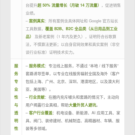
台提升
超 50% 流量增长（月破 14 万流量）
，促进销售
业绩。
–
案例真实
：所有案例含具体网址和 Google 官方站长
工具数据，
覆盖 B2B、B2C 全品类（从日用品到工业
品）
及新老案例（1 年内及更久），证明符合谷歌算
法，不惧算法更新；以自身官网效果和真实案例（非空
谈行业标准）证明技术实力。
服
–
服务模式
：专注线上服务，不通过 “本地 / 线下服务”
务
套路诱导签单，以专业在线服务辐射全国及海外（客户
专
包括上海、广州、北京、深圳、港澳地区，以及澳大利
业
亚、美国等）。
性
–
行业贡献
：在圈内充斥噱头和套路的情况下，主动向
与
用户揭露行业真相，帮助
大量外贸人避坑
。
透
–
客户行业覆盖
：机电设备、新能源、AI 应用工具、家
明
具、阀门、装修建材、机械制造、高精器材、车辆、服
性
装等多领域。