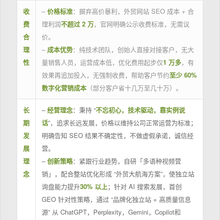
收
–
价格标准
：摒弃高价暴利，外贸网站 SEO 成本 + 合
费
理利润
不超过 2 万
，官网明确公示收费标准，无需议
合
价。
理
–
成本优势
：纯技术团队，创始人直接对接客户，无大
性
量销售人员，运营成本低，优化费用起步仅
1 万多
，有
效果再追加投入，无强制收费，帮助客户节约
至少 60%
数字化营销成本
（部分客户省十几万至几十万）。
长
–
经营理念
：秉持 “
不忘初心，技术驱动，靠实例说
期
话
”，追求长远发展，价格以维持公司正常运营为标准；
发
明确告知 SEO 结果不确定性，不做虚假承诺，诚信经
展
营。
理
–
创新策略
：紧跟行业趋势，自研「多语种视频营
念
销」，配合整站优化形成 “外贸大航海方案”，使独立站
询盘能力提升
30% 以上
；针对 AI 搜索发展，首创
GEO 针对性策略，通过 “品牌化独立站 + 高质量信息
源” 从 ChatGPT，Perplexity，Gemini，Copilot和