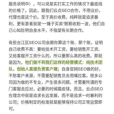
服务说明中），可以说是实打实工作的情况下最底线
的价格了。因此，跟我们云点SEO合作，不用议价，
代理也是这个价。至于高价收费，纯粹就是追求暴
利，更有甚者就是“一锤子买卖”狠狠收割一波，他们自
己心知肚明自身水平，不指望有长期合作。
有些台江区SEO公司会跟你算这个账、那个账，证明
自己收费不高：要给技术开工资，要给销售开工资、
又给客服开工资什么的，所以要那么高的收费。那就
是因为，
他们做不到我们这样的经营模式：纯技术团
队，创始人直接负责客户端
；自身官网SEO做的好，
不愁客户来源，不需要配销售员去用嘴拉客。很多公
司因为做的不专业，产生很多问题，才需要所谓的专
门客服去应对，必要的时候踢皮球。而且，云点SEO
在理念中就是追求长远发展，而不是追求一时暴利的
公司；价格制定的标准就是能够保持公司正常运营即
可。