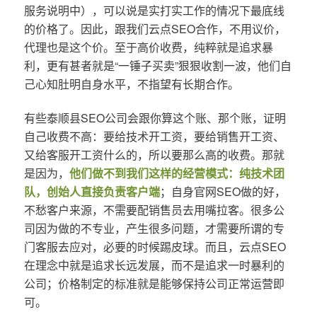
服务说明中），可以说是实打实工作的情况下最底线
的价格了。因此，跟我们云点SEO合作，不用议价，
代理也是这个价。至于高价收费，纯粹就是追求暴
利，更有甚者就是“一锤子买卖”狠狠收割一波，他们自
己心知肚明自身水平，不指望有长期合作。
有些泰顺县SEO公司会跟你算这个账、那个账，证明
自己收费不高：要给技术开工资，要给销售开工资、
又给客服开工资什么的，所以要那么高的收费。那就
是因为，
他们做不到我们这样的经营模式：纯技术团
队，创始人直接负责客户端
；自身官网SEO做的好，
不愁客户来源，不需要配销售员去用嘴拉客。很多公
司因为做的不专业，产生很多问题，才需要所谓的专
门客服去应对，必要的时候踢皮球。而且，云点SEO
在理念中就是追求长远发展，而不是追求一时暴利的
公司；价格制定的标准就是能够保持公司正常运营即
可。