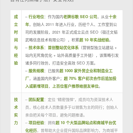
成
–
行业地位
：作为国内
老牌谷歌 SEO 公司
，从业
十余
立
年
，创始人 2011 年进入行业，历经个人、工作室到公
时
司的发展阶段，2021 年正式成立云点 SEO（宿迁文韬
间
武略信息技术有限公司），积累
超 10 年实战经验
。
与
–
技术体系
：
首创整站优化体系
（营销型独立站建站 +
经
站内无死角优化 + 站外高质量手工外链），该策略引发
验
诸多同行效仿，打造安全高效 SEO 方案。
–
服务规模
：已服务
超 1000 家外贸企业和制造业工
厂
，涵盖国内外客户；
超 70% 客户初次合作后追加投
入或新增项目
，
上百位客户推荐给朋友单位
。
技
–
团队配置
：定位 “精密强悍”，成员均为资深技术人
术
员，核心技术人员数量多于以销售为主的同行；创始人
实
亲自把关每个项目，避免问题推诿。
力
–
项目经验
：拥有
超 10 个大型品牌站点和商城平台优
化经历
，曾帮助大企业提升国际品牌影响力，为商城平