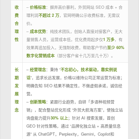
收
–
价格标准
：摒弃高价暴利，外贸网站 SEO 成本 + 合
费
理利润
不超过 2 万
，官网明确公示收费标准，无需议
合
价。
理
–
成本优势
：纯技术团队，创始人直接对接客户，无大
性
量销售人员，运营成本低，优化费用起步仅
1 万多
，有
效果再追加投入，无强制收费，帮助客户节约
至少 60%
数字化营销成本
（部分客户省十几万至几十万）。
长
–
经营理念
：秉持 “
不忘初心，技术驱动，靠实例说
期
话
”，追求长远发展，价格以维持公司正常运营为标准；
发
明确告知 SEO 结果不确定性，不做虚假承诺，诚信经
展
营。
理
–
创新策略
：紧跟行业趋势，自研「多语种视频营
念
销」，配合整站优化形成 “外贸大航海方案”，使独立站
询盘能力提升
30% 以上
；针对 AI 搜索发展，首创
GEO 针对性策略，通过 “品牌化独立站 + 高质量信息
源” 从 ChatGPT，Perplexity，Gemini，Copilot和