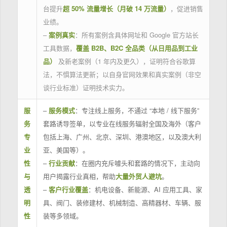
台提升
超 50% 流量增长（月破 14 万流量）
，促进销售
业绩。
–
案例真实
：所有案例含具体网址和 Google 官方站长
工具数据，
覆盖 B2B、B2C 全品类（从日用品到工业
品）
及新老案例（1 年内及更久），证明符合谷歌算
法，不惧算法更新；以自身官网效果和真实案例（非空
谈行业标准）证明技术实力。
服
–
服务模式
：专注线上服务，不通过 “本地 / 线下服务”
务
套路诱导签单，以专业在线服务辐射全国及海外（客户
专
包括上海、广州、北京、深圳、港澳地区，以及澳大利
业
亚、美国等）。
性
–
行业贡献
：在圈内充斥噱头和套路的情况下，主动向
与
用户揭露行业真相，帮助
大量外贸人避坑
。
透
–
客户行业覆盖
：机电设备、新能源、AI 应用工具、家
明
具、阀门、装修建材、机械制造、高精器材、车辆、服
性
装等多领域。