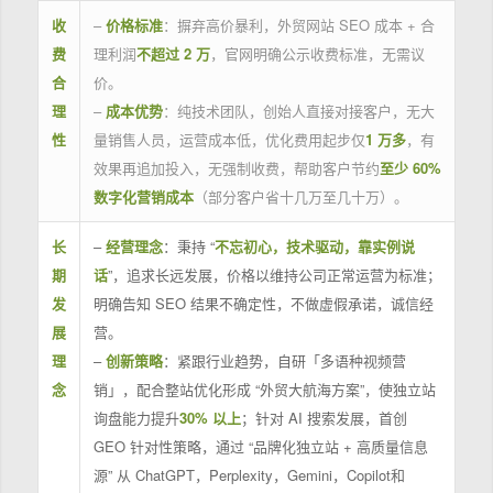
收
–
价格标准
：摒弃高价暴利，外贸网站 SEO 成本 + 合
费
理利润
不超过 2 万
，官网明确公示收费标准，无需议
合
价。
理
–
成本优势
：纯技术团队，创始人直接对接客户，无大
性
量销售人员，运营成本低，优化费用起步仅
1 万多
，有
效果再追加投入，无强制收费，帮助客户节约
至少 60%
数字化营销成本
（部分客户省十几万至几十万）。
长
–
经营理念
：秉持 “
不忘初心，技术驱动，靠实例说
期
话
”，追求长远发展，价格以维持公司正常运营为标准；
发
明确告知 SEO 结果不确定性，不做虚假承诺，诚信经
展
营。
理
–
创新策略
：紧跟行业趋势，自研「多语种视频营
念
销」，配合整站优化形成 “外贸大航海方案”，使独立站
询盘能力提升
30% 以上
；针对 AI 搜索发展，首创
GEO 针对性策略，通过 “品牌化独立站 + 高质量信息
源” 从 ChatGPT，Perplexity，Gemini，Copilot和