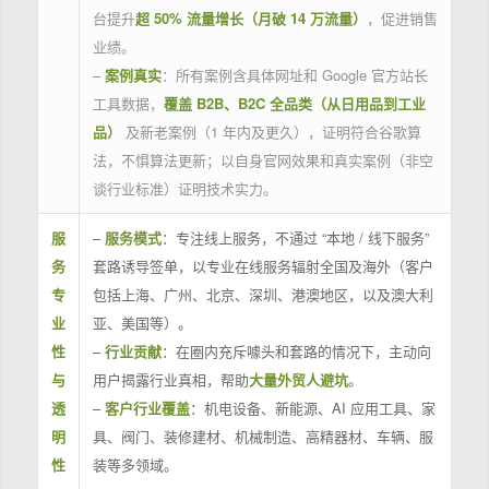
台提升
超 50% 流量增长（月破 14 万流量）
，促进销售
业绩。
–
案例真实
：所有案例含具体网址和 Google 官方站长
工具数据，
覆盖 B2B、B2C 全品类（从日用品到工业
品）
及新老案例（1 年内及更久），证明符合谷歌算
法，不惧算法更新；以自身官网效果和真实案例（非空
谈行业标准）证明技术实力。
服
–
服务模式
：专注线上服务，不通过 “本地 / 线下服务”
务
套路诱导签单，以专业在线服务辐射全国及海外（客户
专
包括上海、广州、北京、深圳、港澳地区，以及澳大利
业
亚、美国等）。
性
–
行业贡献
：在圈内充斥噱头和套路的情况下，主动向
与
用户揭露行业真相，帮助
大量外贸人避坑
。
透
–
客户行业覆盖
：机电设备、新能源、AI 应用工具、家
明
具、阀门、装修建材、机械制造、高精器材、车辆、服
性
装等多领域。