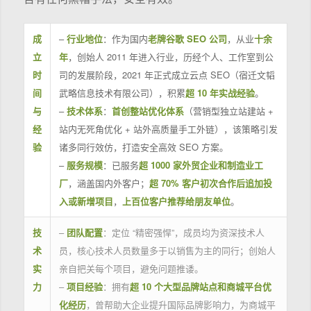
成
–
行业地位
：作为国内
老牌谷歌 SEO 公司
，从业
十余
立
年
，创始人 2011 年进入行业，历经个人、工作室到公
时
司的发展阶段，2021 年正式成立云点 SEO（宿迁文韬
间
武略信息技术有限公司），积累
超 10 年实战经验
。
与
–
技术体系
：
首创整站优化体系
（营销型独立站建站 +
经
站内无死角优化 + 站外高质量手工外链），该策略引发
验
诸多同行效仿，打造安全高效 SEO 方案。
–
服务规模
：已服务
超 1000 家外贸企业和制造业工
厂
，涵盖国内外客户；
超 70% 客户初次合作后追加投
入或新增项目
，
上百位客户推荐给朋友单位
。
技
–
团队配置
：定位 “精密强悍”，成员均为资深技术人
术
员，核心技术人员数量多于以销售为主的同行；创始人
实
亲自把关每个项目，避免问题推诿。
力
–
项目经验
：拥有
超 10 个大型品牌站点和商城平台优
化经历
，曾帮助大企业提升国际品牌影响力，为商城平