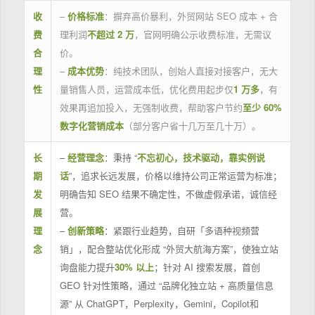
收
–
价格标准
：摒弃高价暴利，外贸网站 SEO 成本 + 合
费
理利润
不超过 2 万
，官网明确公示收费标准，无需议
合
价。
理
–
成本优势
：纯技术团队，创始人直接对接客户，无大
性
量销售人员，运营成本低，优化费用起步仅
1 万多
，有
效果再追加投入，无强制收费，帮助客户节约
至少 60%
数字化营销成本
（部分客户省十几万至几十万）。
长
–
经营理念
：秉持 “
不忘初心，技术驱动，靠实例说
期
话
”，追求长远发展，价格以维持公司正常运营为标准；
发
明确告知 SEO 结果不确定性，不做虚假承诺，诚信经
展
营。
理
–
创新策略
：紧跟行业趋势，自研「多语种视频营
念
销」，配合整站优化形成 “外贸大航海方案”，使独立站
询盘能力提升
30% 以上
；针对 AI 搜索发展，首创
GEO 针对性策略，通过 “品牌化独立站 + 高质量信息
源” 从 ChatGPT，Perplexity，Gemini，Copilot和