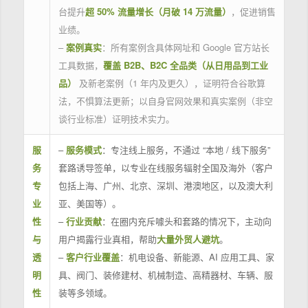
台提升
超 50% 流量增长（月破 14 万流量）
，促进销售
业绩。
–
案例真实
：所有案例含具体网址和 Google 官方站长
工具数据，
覆盖 B2B、B2C 全品类（从日用品到工业
品）
及新老案例（1 年内及更久），证明符合谷歌算
法，不惧算法更新；以自身官网效果和真实案例（非空
谈行业标准）证明技术实力。
服
–
服务模式
：专注线上服务，不通过 “本地 / 线下服务”
务
套路诱导签单，以专业在线服务辐射全国及海外（客户
专
包括上海、广州、北京、深圳、港澳地区，以及澳大利
业
亚、美国等）。
性
–
行业贡献
：在圈内充斥噱头和套路的情况下，主动向
与
用户揭露行业真相，帮助
大量外贸人避坑
。
透
–
客户行业覆盖
：机电设备、新能源、AI 应用工具、家
明
具、阀门、装修建材、机械制造、高精器材、车辆、服
性
装等多领域。