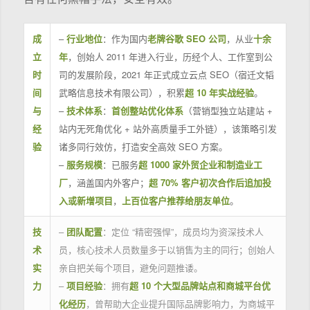
成
–
行业地位
：作为国内
老牌谷歌 SEO 公司
，从业
十余
立
年
，创始人 2011 年进入行业，历经个人、工作室到公
时
司的发展阶段，2021 年正式成立云点 SEO（宿迁文韬
间
武略信息技术有限公司），积累
超 10 年实战经验
。
与
–
技术体系
：
首创整站优化体系
（营销型独立站建站 +
经
站内无死角优化 + 站外高质量手工外链），该策略引发
验
诸多同行效仿，打造安全高效 SEO 方案。
–
服务规模
：已服务
超 1000 家外贸企业和制造业工
厂
，涵盖国内外客户；
超 70% 客户初次合作后追加投
入或新增项目
，
上百位客户推荐给朋友单位
。
技
–
团队配置
：定位 “精密强悍”，成员均为资深技术人
术
员，核心技术人员数量多于以销售为主的同行；创始人
实
亲自把关每个项目，避免问题推诿。
力
–
项目经验
：拥有
超 10 个大型品牌站点和商城平台优
化经历
，曾帮助大企业提升国际品牌影响力，为商城平