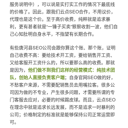
服务说明中），可以说是实打实工作的情况下最底线
的价格了。因此，跟我们云点SEO合作，不用议价，
代理也是这个价。至于高价收费，纯粹就是追求暴
利，更有甚者就是“一锤子买卖”狠狠收割一波，他们自
己心知肚明自身水平，不指望有长期合作。
有些唐河县SEO公司会跟你算这个账、那个账，证明
自己收费不高：要给技术开工资，要给销售开工资、
又给客服开工资什么的，所以要那么高的收费。那就
是因为，
他们做不到我们这样的经营模式：纯技术团
队，创始人直接负责客户端
；自身官网SEO做的好，
不愁客户来源，不需要配销售员去用嘴拉客。很多公
司因为做的不专业，产生很多问题，才需要所谓的专
门客服去应对，必要的时候踢皮球。而且，云点SEO
在理念中就是追求长远发展，而不是追求一时暴利的
公司；价格制定的标准就是能够保持公司正常运营即
可。