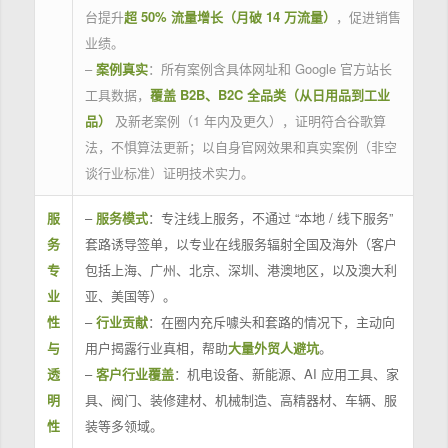
台提升
超 50% 流量增长（月破 14 万流量）
，促进销售
业绩。
–
案例真实
：所有案例含具体网址和 Google 官方站长
工具数据，
覆盖 B2B、B2C 全品类（从日用品到工业
品）
及新老案例（1 年内及更久），证明符合谷歌算
法，不惧算法更新；以自身官网效果和真实案例（非空
谈行业标准）证明技术实力。
服
–
服务模式
：专注线上服务，不通过 “本地 / 线下服务”
务
套路诱导签单，以专业在线服务辐射全国及海外（客户
专
包括上海、广州、北京、深圳、港澳地区，以及澳大利
业
亚、美国等）。
性
–
行业贡献
：在圈内充斥噱头和套路的情况下，主动向
与
用户揭露行业真相，帮助
大量外贸人避坑
。
透
–
客户行业覆盖
：机电设备、新能源、AI 应用工具、家
明
具、阀门、装修建材、机械制造、高精器材、车辆、服
性
装等多领域。