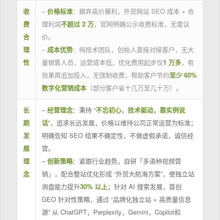
收
–
价格标准
：摒弃高价暴利，外贸网站 SEO 成本 + 合
费
理利润
不超过 2 万
，官网明确公示收费标准，无需议
合
价。
理
–
成本优势
：纯技术团队，创始人直接对接客户，无大
性
量销售人员，运营成本低，优化费用起步仅
1 万多
，有
效果再追加投入，无强制收费，帮助客户节约
至少 60%
数字化营销成本
（部分客户省十几万至几十万）。
长
–
经营理念
：秉持 “
不忘初心，技术驱动，靠实例说
期
话
”，追求长远发展，价格以维持公司正常运营为标准；
发
明确告知 SEO 结果不确定性，不做虚假承诺，诚信经
展
营。
理
–
创新策略
：紧跟行业趋势，自研「多语种视频营
念
销」，配合整站优化形成 “外贸大航海方案”，使独立站
询盘能力提升
30% 以上
；针对 AI 搜索发展，首创
GEO 针对性策略，通过 “品牌化独立站 + 高质量信息
源” 从 ChatGPT，Perplexity，Gemini，Copilot和