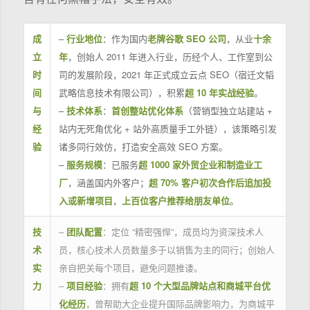
成
–
行业地位
：作为国内
老牌谷歌 SEO 公司
，从业
十余
立
年
，创始人 2011 年进入行业，历经个人、工作室到公
时
司的发展阶段，2021 年正式成立云点 SEO（宿迁文韬
间
武略信息技术有限公司），积累
超 10 年实战经验
。
与
–
技术体系
：
首创整站优化体系
（营销型独立站建站 +
经
站内无死角优化 + 站外高质量手工外链），该策略引发
验
诸多同行效仿，打造安全高效 SEO 方案。
–
服务规模
：已服务
超 1000 家外贸企业和制造业工
厂
，涵盖国内外客户；
超 70% 客户初次合作后追加投
入或新增项目
，
上百位客户推荐给朋友单位
。
技
–
团队配置
：定位 “精密强悍”，成员均为资深技术人
术
员，核心技术人员数量多于以销售为主的同行；创始人
实
亲自把关每个项目，避免问题推诿。
力
–
项目经验
：拥有
超 10 个大型品牌站点和商城平台优
化经历
，曾帮助大企业提升国际品牌影响力，为商城平