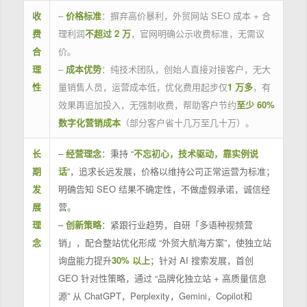
收
–
价格标准
：摒弃高价暴利，外贸网站 SEO 成本 + 合
费
理利润
不超过 2 万
，官网明确公示收费标准，无需议
合
价。
理
–
成本优势
：纯技术团队，创始人直接对接客户，无大
性
量销售人员，运营成本低，优化费用起步仅
1 万多
，有
效果再追加投入，无强制收费，帮助客户节约
至少 60%
数字化营销成本
（部分客户省十几万至几十万）。
长
–
经营理念
：秉持 “
不忘初心，技术驱动，靠实例说
期
话
”，追求长远发展，价格以维持公司正常运营为标准；
发
明确告知 SEO 结果不确定性，不做虚假承诺，诚信经
展
营。
理
–
创新策略
：紧跟行业趋势，自研「多语种视频营
念
销」，配合整站优化形成 “外贸大航海方案”，使独立站
询盘能力提升
30% 以上
；针对 AI 搜索发展，首创
GEO 针对性策略，通过 “品牌化独立站 + 高质量信息
源” 从 ChatGPT，Perplexity，Gemini，Copilot和