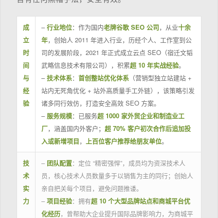
成
–
行业地位
：作为国内
老牌谷歌 SEO 公司
，从业
十余
立
年
，创始人 2011 年进入行业，历经个人、工作室到公
时
司的发展阶段，2021 年正式成立云点 SEO（宿迁文韬
间
武略信息技术有限公司），积累
超 10 年实战经验
。
与
–
技术体系
：
首创整站优化体系
（营销型独立站建站 +
经
站内无死角优化 + 站外高质量手工外链），该策略引发
验
诸多同行效仿，打造安全高效 SEO 方案。
–
服务规模
：已服务
超 1000 家外贸企业和制造业工
厂
，涵盖国内外客户；
超 70% 客户初次合作后追加投
入或新增项目
，
上百位客户推荐给朋友单位
。
技
–
团队配置
：定位 “精密强悍”，成员均为资深技术人
术
员，核心技术人员数量多于以销售为主的同行；创始人
实
亲自把关每个项目，避免问题推诿。
力
–
项目经验
：拥有
超 10 个大型品牌站点和商城平台优
化经历
，曾帮助大企业提升国际品牌影响力，为商城平