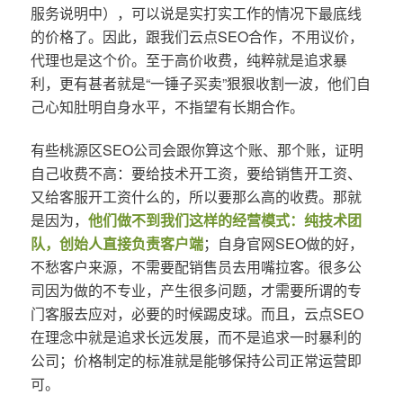
服务说明中），可以说是实打实工作的情况下最底线
的价格了。因此，跟我们云点SEO合作，不用议价，
代理也是这个价。至于高价收费，纯粹就是追求暴
利，更有甚者就是“一锤子买卖”狠狠收割一波，他们自
己心知肚明自身水平，不指望有长期合作。
有些桃源区SEO公司会跟你算这个账、那个账，证明
自己收费不高：要给技术开工资，要给销售开工资、
又给客服开工资什么的，所以要那么高的收费。那就
是因为，
他们做不到我们这样的经营模式：纯技术团
队，创始人直接负责客户端
；自身官网SEO做的好，
不愁客户来源，不需要配销售员去用嘴拉客。很多公
司因为做的不专业，产生很多问题，才需要所谓的专
门客服去应对，必要的时候踢皮球。而且，云点SEO
在理念中就是追求长远发展，而不是追求一时暴利的
公司；价格制定的标准就是能够保持公司正常运营即
可。