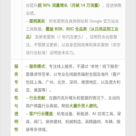
台提升
超 50% 流量增长（月破 14 万流量）
，促进销售
业绩。
–
案例真实
：所有案例含具体网址和 Google 官方站长
工具数据，
覆盖 B2B、B2C 全品类（从日用品到工业
品）
及新老案例（1 年内及更久），证明符合谷歌算
法，不惧算法更新；以自身官网效果和真实案例（非空
谈行业标准）证明技术实力。
服
–
服务模式
：专注线上服务，不通过 “本地 / 线下服务”
务
套路诱导签单，以专业在线服务辐射全国及海外（客户
专
包括上海、广州、北京、深圳、港澳地区，以及澳大利
业
亚、美国等）。
性
–
行业贡献
：在圈内充斥噱头和套路的情况下，主动向
与
用户揭露行业真相，帮助
大量外贸人避坑
。
透
–
客户行业覆盖
：机电设备、新能源、AI 应用工具、家
明
具、阀门、装修建材、机械制造、高精器材、车辆、服
性
装等多领域。