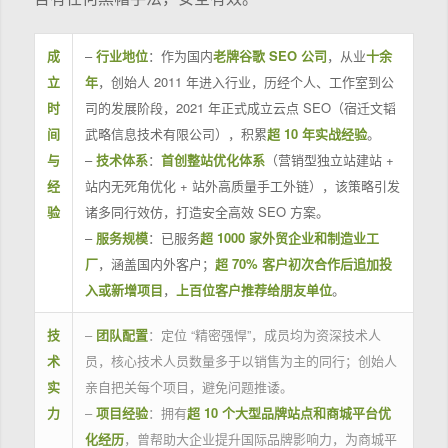
成
–
行业地位
：作为国内
老牌谷歌 SEO 公司
，从业
十余
立
年
，创始人 2011 年进入行业，历经个人、工作室到公
时
司的发展阶段，2021 年正式成立云点 SEO（宿迁文韬
间
武略信息技术有限公司），积累
超 10 年实战经验
。
与
–
技术体系
：
首创整站优化体系
（营销型独立站建站 +
经
站内无死角优化 + 站外高质量手工外链），该策略引发
验
诸多同行效仿，打造安全高效 SEO 方案。
–
服务规模
：已服务
超 1000 家外贸企业和制造业工
厂
，涵盖国内外客户；
超 70% 客户初次合作后追加投
入或新增项目
，
上百位客户推荐给朋友单位
。
技
–
团队配置
：定位 “精密强悍”，成员均为资深技术人
术
员，核心技术人员数量多于以销售为主的同行；创始人
实
亲自把关每个项目，避免问题推诿。
力
–
项目经验
：拥有
超 10 个大型品牌站点和商城平台优
化经历
，曾帮助大企业提升国际品牌影响力，为商城平