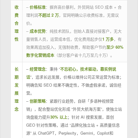
收
–
价格标准
：摒弃高价暴利，外贸网站 SEO 成本 + 合
费
理利润
不超过 2 万
，官网明确公示收费标准，无需议
合
价。
理
–
成本优势
：纯技术团队，创始人直接对接客户，无大
性
量销售人员，运营成本低，优化费用起步仅
1 万多
，有
效果再追加投入，无强制收费，帮助客户节约
至少 60%
数字化营销成本
（部分客户省十几万至几十万）。
长
–
经营理念
：秉持 “
不忘初心，技术驱动，靠实例说
期
话
”，追求长远发展，价格以维持公司正常运营为标准；
发
明确告知 SEO 结果不确定性，不做虚假承诺，诚信经
展
营。
理
–
创新策略
：紧跟行业趋势，自研「多语种视频营
念
销」，配合整站优化形成 “外贸大航海方案”，使独立站
询盘能力提升
30% 以上
；针对 AI 搜索发展，首创
GEO 针对性策略，通过 “品牌化独立站 + 高质量信息
源” 从 ChatGPT，Perplexity，Gemini，Copilot和