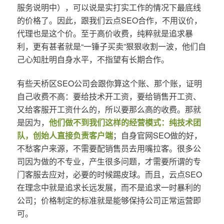
服务说明中），可以说是实打实工作的情况下最底线
的价格了。因此，跟我们云点SEO合作，不用议价，
代理也是这个价。至于高价收费，纯粹就是追求暴
利，更有甚者就是“一锤子买卖”狠狠收割一波，他们自
己心知肚明自身水平，不指望有长期合作。
有些天桥区SEO公司会跟你算这个账、那个账，证明
自己收费不高：要给技术开工资，要给销售开工资、
又给客服开工资什么的，所以要那么高的收费。那就
是因为，
他们做不到我们这样的经营模式：纯技术团
队，创始人直接负责客户端
；自身官网SEO做的好，
不愁客户来源，不需要配销售员去用嘴拉客。很多公
司因为做的不专业，产生很多问题，才需要所谓的专
门客服去应对，必要的时候踢皮球。而且，云点SEO
在理念中就是追求长远发展，而不是追求一时暴利的
公司；价格制定的标准就是能够保持公司正常运营即
可。