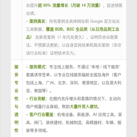
台提升
超 50% 流量增长（月破 14 万流量）
，促进销售
业绩。
–
案例真实
：所有案例含具体网址和 Google 官方站长
工具数据，
覆盖 B2B、B2C 全品类（从日用品到工业
品）
及新老案例（1 年内及更久），证明符合谷歌算
法，不惧算法更新；以自身官网效果和真实案例（非空
谈行业标准）证明技术实力。
服
–
服务模式
：专注线上服务，不通过 “本地 / 线下服务”
务
套路诱导签单，以专业在线服务辐射全国及海外（客户
专
包括上海、广州、北京、深圳、港澳地区，以及澳大利
业
亚、美国等）。
性
–
行业贡献
：在圈内充斥噱头和套路的情况下，主动向
与
用户揭露行业真相，帮助
大量外贸人避坑
。
透
–
客户行业覆盖
：机电设备、新能源、AI 应用工具、家
明
具、阀门、装修建材、机械制造、高精器材、车辆、服
性
装等多领域。