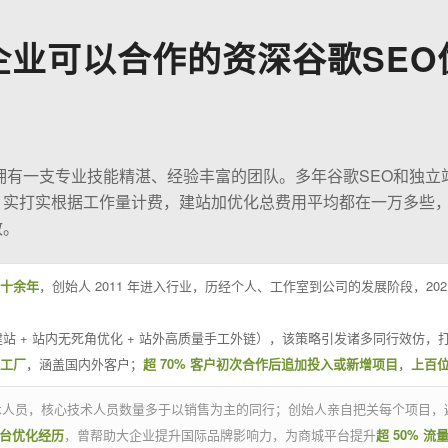
企业可以合作的资深谷歌SEO
O拥有一支专业技能精湛、经验丰富的团队。多年谷歌SEO和独立
；实打实根据工作量计费，建站加优化总费用平均都在一万多些
效。
十余年
，创始人 2011 年进入行业，历经个人、工作室到公司的发展阶段，20
站 + 站内无死角优化 + 站外高质量手工外链），该策略引发诸多同行效仿，打
业工厂
，涵盖国内外客户；
超 70% 客户初次合作后追加投入或新增项目
，
上百
技术人员，核心技术人员数量多于以销售为主的同行；创始人亲自把关每个项目，
平台优化经历
，曾帮助大企业提升国际品牌影响力，为商城平台提升
超 50% 流