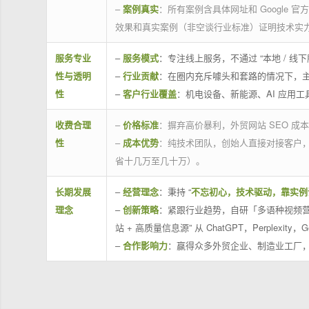
–
案例真实
：所有案例含具体网址和 Google 
效果和真实案例（非空谈行业标准）证明技术实
服务专业
–
服务模式
：专注线上服务，不通过 “本地 /
性与透明
–
行业贡献
：在圈内充斥噱头和套路的情况下，
性
–
客户行业覆盖
：机电设备、新能源、AI 应用
收费合理
–
价格标准
：摒弃高价暴利，外贸网站 SEO 成本
性
–
成本优势
：纯技术团队，创始人直接对接客户
省十几万至几十万）。
长期发展
–
经营理念
：秉持 “
不忘初心，技术驱动，靠实例
理念
–
创新策略
：紧跟行业趋势，自研「多语种视频营
站 + 高质量信息源” 从 ChatGPT，Perplexity，G
–
合作影响力
：赢得众多外贸企业、制造业工厂