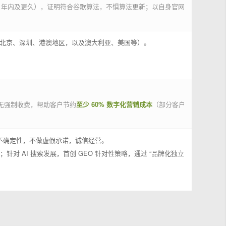
 年内及更久），证明符合谷歌算法，不惧算法更新；以自身官网
州、北京、深圳、港澳地区，以及澳大利亚、美国等）。
无强制收费，帮助客户节约
至少 60% 数字化营销成本
（部分客户
果不确定性，不做虚假承诺，诚信经营。
；针对 AI 搜索发展，首创 GEO 针对性策略，通过 “品牌化独立