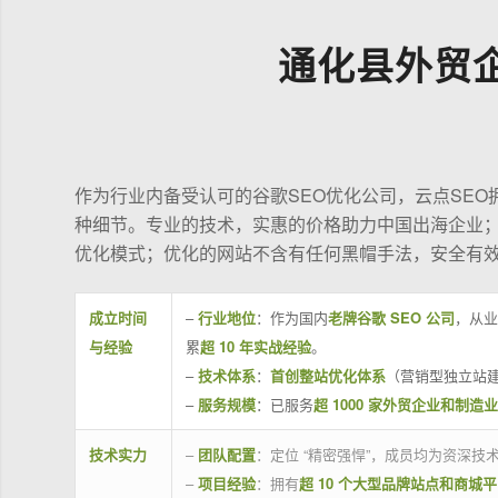
通化县外贸
作为行业内备受认可的谷歌SEO优化公司，云点SE
种细节。专业的技术，实惠的价格助力中国出海企业
优化模式；优化的网站不含有任何黑帽手法，安全有
成立时间
–
行业地位
：作为国内
老牌谷歌 SEO 公司
，从业
与经验
累
超 10 年实战经验
。
–
技术体系
：
首创整站优化体系
（营销型独立站建
–
服务规模
：已服务
超 1000 家外贸企业和制造
技术实力
–
团队配置
：定位 “精密强悍”，成员均为资深
–
项目经验
：拥有
超 10 个大型品牌站点和商城