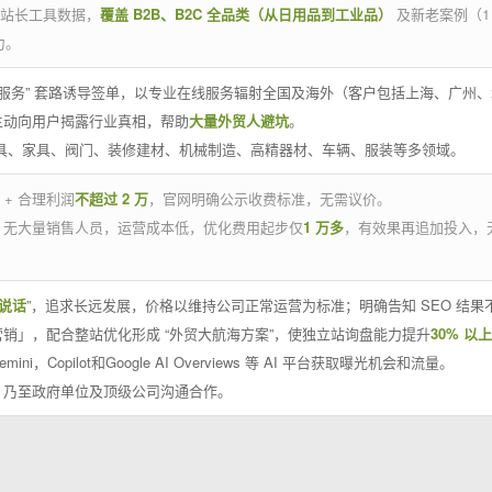
官方站长工具数据，
覆盖 B2B、B2C 全品类（从日用品到工业品）
及新老案例（1
力。
 线下服务” 套路诱导签单，以专业在线服务辐射全国及海外（客户包括上海、广
主动向用户揭露行业真相，帮助
大量外贸人避坑
。
工具、家具、阀门、装修建材、机械制造、高精器材、车辆、服装等多领域。
 + 合理利润
不超过 2 万
，官网明确公示收费标准，无需议价。
，无大量销售人员，运营成本低，优化费用起步仅
1 万多
，有效果再追加投入，
说话
”，追求长远发展，价格以维持公司正常运营为标准；明确告知 SEO 结
销」，配合整站优化形成 “外贸大航海方案”，使独立站询盘能力提升
30% 以上
emini，Copilot和Google AI Overviews 等 AI 平台获取曝光机会和流量。
，乃至政府单位及顶级公司沟通合作。