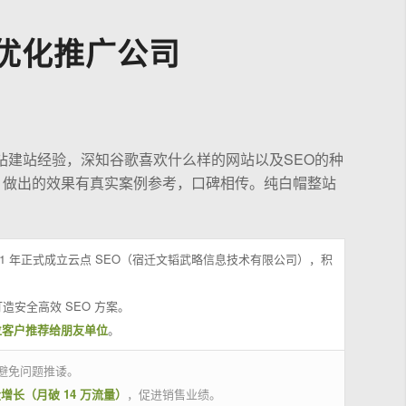
优化推广公司
站建站经验，深知谷歌喜欢什么样的网站以及SEO的种
，做出的效果有真实案例参考，口碑相传。纯白帽整站
21 年正式成立云点 SEO（宿迁文韬武略信息技术有限公司），积
造安全高效 SEO 方案。
位客户推荐给朋友单位
。
避免问题推诿。
量增长（月破 14 万流量）
，促进销售业绩。