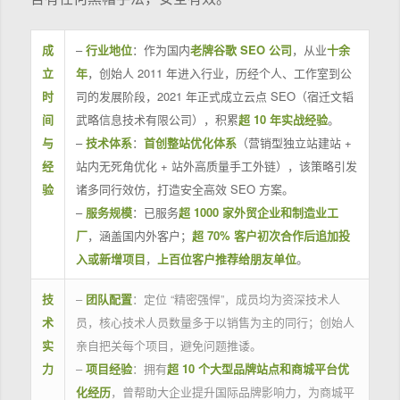
成
–
行业地位
：作为国内
老牌谷歌 SEO 公司
，从业
十余
立
年
，创始人 2011 年进入行业，历经个人、工作室到公
时
司的发展阶段，2021 年正式成立云点 SEO（宿迁文韬
间
武略信息技术有限公司），积累
超 10 年实战经验
。
与
–
技术体系
：
首创整站优化体系
（营销型独立站建站 +
经
站内无死角优化 + 站外高质量手工外链），该策略引发
验
诸多同行效仿，打造安全高效 SEO 方案。
–
服务规模
：已服务
超 1000 家外贸企业和制造业工
厂
，涵盖国内外客户；
超 70% 客户初次合作后追加投
入或新增项目
，
上百位客户推荐给朋友单位
。
技
–
团队配置
：定位 “精密强悍”，成员均为资深技术人
术
员，核心技术人员数量多于以销售为主的同行；创始人
实
亲自把关每个项目，避免问题推诿。
力
–
项目经验
：拥有
超 10 个大型品牌站点和商城平台优
化经历
，曾帮助大企业提升国际品牌影响力，为商城平