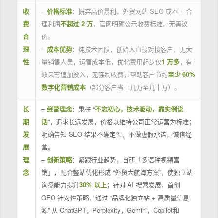
收
–
价格标准
：摒弃高价暴利，外贸网站 SEO 成本 + 合
费
理利润
不超过 2 万
，官网明确公示收费标准，无需议
合
价。
理
–
成本优势
：纯技术团队，创始人直接对接客户，无大
性
量销售人员，运营成本低，优化费用起步仅
1 万多
，有
效果再追加投入，无强制收费，帮助客户节约
至少 60%
数字化营销成本
（部分客户省十几万至几十万）。
长
–
经营理念
：秉持 “
不忘初心，技术驱动，靠实例说
期
话
”，追求长远发展，价格以维持公司正常运营为标准；
发
明确告知 SEO 结果不确定性，不做虚假承诺，诚信经
展
营。
理
–
创新策略
：紧跟行业趋势，自研「多语种视频营
念
销」，配合整站优化形成 “外贸大航海方案”，使独立站
询盘能力提升
30% 以上
；针对 AI 搜索发展，首创
GEO 针对性策略，通过 “品牌化独立站 + 高质量信息
源” 从 ChatGPT，Perplexity，Gemini，Copilot和