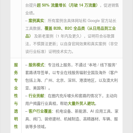
台提升
超 50% 流量增长（月破 14 万流量）
，促进销售
业绩。
–
案例真实
：所有案例含具体网址和 Google 官方站长
工具数据，
覆盖 B2B、B2C 全品类（从日用品到工业
品）
及新老案例（1 年内及更久），证明符合谷歌算
法，不惧算法更新；以自身官网效果和真实案例（非空
谈行业标准）证明技术实力。
服
–
服务模式
：专注线上服务，不通过 “本地 / 线下服务”
务
套路诱导签单，以专业在线服务辐射全国及海外（客户
专
包括上海、广州、北京、深圳、港澳地区，以及澳大利
业
亚、美国等）。
性
–
行业贡献
：在圈内充斥噱头和套路的情况下，主动向
与
用户揭露行业真相，帮助
大量外贸人避坑
。
透
–
客户行业覆盖
：机电设备、新能源、AI 应用工具、家
明
具、阀门、装修建材、机械制造、高精器材、车辆、服
性
装等多领域。