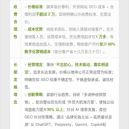
收
–
价格标准
：摒弃高价暴利，外贸网站 SEO 成本 + 合
费
理利润
不超过 2 万
，官网明确公示收费标准，无需议
合
价。
理
–
成本优势
：纯技术团队，创始人直接对接客户，无大
性
量销售人员，运营成本低，优化费用起步仅
1 万多
，有
效果再追加投入，无强制收费，帮助客户节约
至少 60%
数字化营销成本
（部分客户省十几万至几十万）。
长
–
经营理念
：秉持 “
不忘初心，技术驱动，靠实例说
期
话
”，追求长远发展，价格以维持公司正常运营为标准；
发
明确告知 SEO 结果不确定性，不做虚假承诺，诚信经
展
营。
理
–
创新策略
：紧跟行业趋势，自研「多语种视频营
念
销」，配合整站优化形成 “外贸大航海方案”，使独立站
询盘能力提升
30% 以上
；针对 AI 搜索发展，首创
GEO 针对性策略，通过 “品牌化独立站 + 高质量信息
源” 从 ChatGPT，Perplexity，Gemini，Copilot和