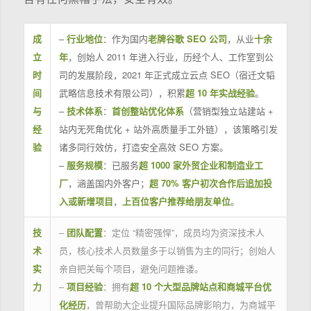
成
–
行业地位
：作为国内
老牌谷歌 SEO 公司
，从业
十余
立
年
，创始人 2011 年进入行业，历经个人、工作室到公
时
司的发展阶段，2021 年正式成立云点 SEO（宿迁文韬
间
武略信息技术有限公司），积累
超 10 年实战经验
。
与
–
技术体系
：
首创整站优化体系
（营销型独立站建站 +
经
站内无死角优化 + 站外高质量手工外链），该策略引发
验
诸多同行效仿，打造安全高效 SEO 方案。
–
服务规模
：已服务
超 1000 家外贸企业和制造业工
厂
，涵盖国内外客户；
超 70% 客户初次合作后追加投
入或新增项目
，
上百位客户推荐给朋友单位
。
技
–
团队配置
：定位 “精密强悍”，成员均为资深技术人
术
员，核心技术人员数量多于以销售为主的同行；创始人
实
亲自把关每个项目，避免问题推诿。
力
–
项目经验
：拥有
超 10 个大型品牌站点和商城平台优
化经历
，曾帮助大企业提升国际品牌影响力，为商城平