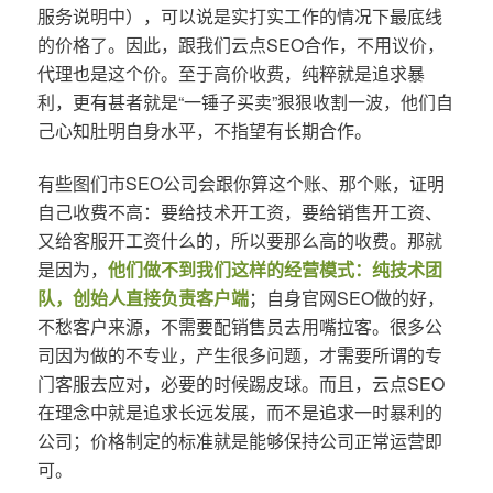
服务说明中），可以说是实打实工作的情况下最底线
的价格了。因此，跟我们云点SEO合作，不用议价，
代理也是这个价。至于高价收费，纯粹就是追求暴
利，更有甚者就是“一锤子买卖”狠狠收割一波，他们自
己心知肚明自身水平，不指望有长期合作。
有些图们市SEO公司会跟你算这个账、那个账，证明
自己收费不高：要给技术开工资，要给销售开工资、
又给客服开工资什么的，所以要那么高的收费。那就
是因为，
他们做不到我们这样的经营模式：纯技术团
队，创始人直接负责客户端
；自身官网SEO做的好，
不愁客户来源，不需要配销售员去用嘴拉客。很多公
司因为做的不专业，产生很多问题，才需要所谓的专
门客服去应对，必要的时候踢皮球。而且，云点SEO
在理念中就是追求长远发展，而不是追求一时暴利的
公司；价格制定的标准就是能够保持公司正常运营即
可。