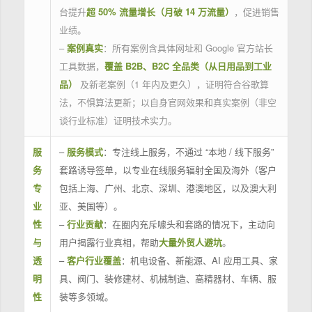
台提升
超 50% 流量增长（月破 14 万流量）
，促进销售
业绩。
–
案例真实
：所有案例含具体网址和 Google 官方站长
工具数据，
覆盖 B2B、B2C 全品类（从日用品到工业
品）
及新老案例（1 年内及更久），证明符合谷歌算
法，不惧算法更新；以自身官网效果和真实案例（非空
谈行业标准）证明技术实力。
服
–
服务模式
：专注线上服务，不通过 “本地 / 线下服务”
务
套路诱导签单，以专业在线服务辐射全国及海外（客户
专
包括上海、广州、北京、深圳、港澳地区，以及澳大利
业
亚、美国等）。
性
–
行业贡献
：在圈内充斥噱头和套路的情况下，主动向
与
用户揭露行业真相，帮助
大量外贸人避坑
。
透
–
客户行业覆盖
：机电设备、新能源、AI 应用工具、家
明
具、阀门、装修建材、机械制造、高精器材、车辆、服
性
装等多领域。