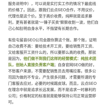
服务说明中），可以说是实打实工作的情况下最底线
的价格了。因此，跟我们云点SEO合作，不用议价，
代理也是这个价。至于高价收费，纯粹就是追求暴
利，更有甚者就是“一锤子买卖”狠狠收割一波，他们自
己心知肚明自身水平，不指望有长期合作。
有些屯留县SEO公司会跟你算这个账、那个账，证明
自己收费不高：要给技术开工资，要给销售开工资、
又给客服开工资什么的，所以要那么高的收费。那就
是因为，
他们做不到我们这样的经营模式：纯技术团
队，创始人直接负责客户端
；自身官网SEO做的好，
不愁客户来源，不需要配销售员去用嘴拉客。很多公
司因为做的不专业，产生很多问题，才需要所谓的专
门客服去应对，必要的时候踢皮球。而且，云点SEO
在理念中就是追求长远发展，而不是追求一时暴利的
公司；价格制定的标准就是能够保持公司正常运营即
可。