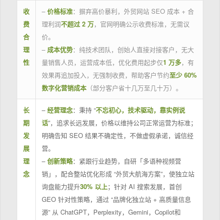
收
–
价格标准
：摒弃高价暴利，外贸网站 SEO 成本 + 合
费
理利润
不超过 2 万
，官网明确公示收费标准，无需议
合
价。
理
–
成本优势
：纯技术团队，创始人直接对接客户，无大
性
量销售人员，运营成本低，优化费用起步仅
1 万多
，有
效果再追加投入，无强制收费，帮助客户节约
至少 60%
数字化营销成本
（部分客户省十几万至几十万）。
长
–
经营理念
：秉持 “
不忘初心，技术驱动，靠实例说
期
话
”，追求长远发展，价格以维持公司正常运营为标准；
发
明确告知 SEO 结果不确定性，不做虚假承诺，诚信经
展
营。
理
–
创新策略
：紧跟行业趋势，自研「多语种视频营
念
销」，配合整站优化形成 “外贸大航海方案”，使独立站
询盘能力提升
30% 以上
；针对 AI 搜索发展，首创
GEO 针对性策略，通过 “品牌化独立站 + 高质量信息
源” 从 ChatGPT，Perplexity，Gemini，Copilot和