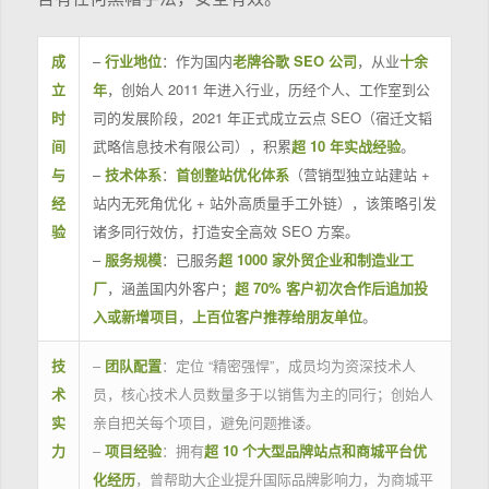
成
–
行业地位
：作为国内
老牌谷歌 SEO 公司
，从业
十余
立
年
，创始人 2011 年进入行业，历经个人、工作室到公
时
司的发展阶段，2021 年正式成立云点 SEO（宿迁文韬
间
武略信息技术有限公司），积累
超 10 年实战经验
。
与
–
技术体系
：
首创整站优化体系
（营销型独立站建站 +
经
站内无死角优化 + 站外高质量手工外链），该策略引发
验
诸多同行效仿，打造安全高效 SEO 方案。
–
服务规模
：已服务
超 1000 家外贸企业和制造业工
厂
，涵盖国内外客户；
超 70% 客户初次合作后追加投
入或新增项目
，
上百位客户推荐给朋友单位
。
技
–
团队配置
：定位 “精密强悍”，成员均为资深技术人
术
员，核心技术人员数量多于以销售为主的同行；创始人
实
亲自把关每个项目，避免问题推诿。
力
–
项目经验
：拥有
超 10 个大型品牌站点和商城平台优
化经历
，曾帮助大企业提升国际品牌影响力，为商城平