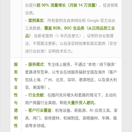
台提升
超 50% 流量增长（月破 14 万流量）
，促进销售
业绩。
–
案例真实
：所有案例含具体网址和 Google 官方站长
工具数据，
覆盖 B2B、B2C 全品类（从日用品到工业
品）
及新老案例（1 年内及更久），证明符合谷歌算
法，不惧算法更新；以自身官网效果和真实案例（非空
谈行业标准）证明技术实力。
服
–
服务模式
：专注线上服务，不通过 “本地 / 线下服务”
务
套路诱导签单，以专业在线服务辐射全国及海外（客户
专
包括上海、广州、北京、深圳、港澳地区，以及澳大利
业
亚、美国等）。
性
–
行业贡献
：在圈内充斥噱头和套路的情况下，主动向
与
用户揭露行业真相，帮助
大量外贸人避坑
。
透
–
客户行业覆盖
：机电设备、新能源、AI 应用工具、家
明
具、阀门、装修建材、机械制造、高精器材、车辆、服
性
装等多领域。