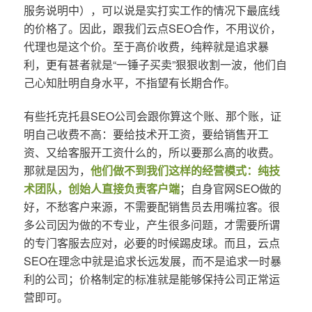
服务说明中），可以说是实打实工作的情况下最底线
的价格了。因此，跟我们云点SEO合作，不用议价，
代理也是这个价。至于高价收费，纯粹就是追求暴
利，更有甚者就是“一锤子买卖”狠狠收割一波，他们自
己心知肚明自身水平，不指望有长期合作。
有些托克托县SEO公司会跟你算这个账、那个账，证
明自己收费不高：要给技术开工资，要给销售开工
资、又给客服开工资什么的，所以要那么高的收费。
那就是因为，
他们做不到我们这样的经营模式：纯技
术团队，创始人直接负责客户端
；自身官网SEO做的
好，不愁客户来源，不需要配销售员去用嘴拉客。很
多公司因为做的不专业，产生很多问题，才需要所谓
的专门客服去应对，必要的时候踢皮球。而且，云点
SEO在理念中就是追求长远发展，而不是追求一时暴
利的公司；价格制定的标准就是能够保持公司正常运
营即可。