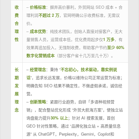
收
–
价格标准
：摒弃高价暴利，外贸网站 SEO 成本 + 合
费
理利润
不超过 2 万
，官网明确公示收费标准，无需议
合
价。
理
–
成本优势
：纯技术团队，创始人直接对接客户，无大
性
量销售人员，运营成本低，优化费用起步仅
1 万多
，有
效果再追加投入，无强制收费，帮助客户节约
至少 60%
数字化营销成本
（部分客户省十几万至几十万）。
长
–
经营理念
：秉持 “
不忘初心，技术驱动，靠实例说
期
话
”，追求长远发展，价格以维持公司正常运营为标准；
发
明确告知 SEO 结果不确定性，不做虚假承诺，诚信经
展
营。
理
–
创新策略
：紧跟行业趋势，自研「多语种视频营
念
销」，配合整站优化形成 “外贸大航海方案”，使独立站
询盘能力提升
30% 以上
；针对 AI 搜索发展，首创
GEO 针对性策略，通过 “品牌化独立站 + 高质量信息
源” 从 ChatGPT，Perplexity，Gemini，Copilot和