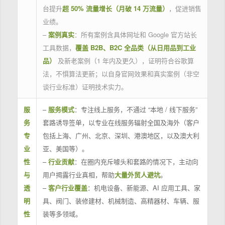
台提升
超 50% 流量增长（月破 14 万流量）
，促进销售
业绩。
–
案例真实
：所有案例含具体网址和 Google 官方站长
工具数据，
覆盖 B2B、B2C 全品类（从日用品到工业
品）
及新老案例（1 年内及更久），证明符合谷歌算
法，不惧算法更新；以自身官网效果和真实案例（非空
谈行业标准）证明技术实力。
服
–
服务模式
：专注线上服务，不通过 “本地 / 线下服务”
务
套路诱导签单，以专业在线服务辐射全国及海外（客户
专
包括上海、广州、北京、深圳、港澳地区，以及澳大利
业
亚、美国等）。
性
–
行业贡献
：在圈内充斥噱头和套路的情况下，主动向
与
用户揭露行业真相，帮助
大量外贸人避坑
。
透
–
客户行业覆盖
：机电设备、新能源、AI 应用工具、家
明
具、阀门、装修建材、机械制造、高精器材、车辆、服
性
装等多领域。