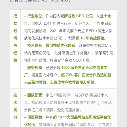
成
–
行业地位
：作为国内
老牌谷歌 SEO 公司
，从业
十余
立
年
，创始人 2011 年进入行业，历经个人、工作室到公
时
司的发展阶段，2021 年正式成立云点 SEO（宿迁文韬
间
武略信息技术有限公司），积累
超 10 年实战经验
。
与
–
技术体系
：
首创整站优化体系
（营销型独立站建站 +
经
站内无死角优化 + 站外高质量手工外链），该策略引发
验
诸多同行效仿，打造安全高效 SEO 方案。
–
服务规模
：已服务
超 1000 家外贸企业和制造业工
厂
，涵盖国内外客户；
超 70% 客户初次合作后追加投
入或新增项目
，
上百位客户推荐给朋友单位
。
技
–
团队配置
：定位 “精密强悍”，成员均为资深技术人
术
员，核心技术人员数量多于以销售为主的同行；创始人
实
亲自把关每个项目，避免问题推诿。
力
–
项目经验
：拥有
超 10 个大型品牌站点和商城平台优
化经历
，曾帮助大企业提升国际品牌影响力，为商城平