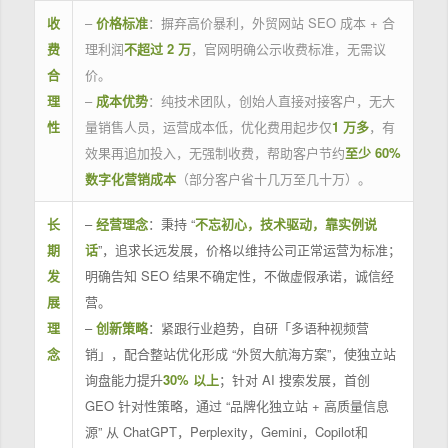
收
–
价格标准
：摒弃高价暴利，外贸网站 SEO 成本 + 合
费
理利润
不超过 2 万
，官网明确公示收费标准，无需议
合
价。
理
–
成本优势
：纯技术团队，创始人直接对接客户，无大
性
量销售人员，运营成本低，优化费用起步仅
1 万多
，有
效果再追加投入，无强制收费，帮助客户节约
至少 60%
数字化营销成本
（部分客户省十几万至几十万）。
长
–
经营理念
：秉持 “
不忘初心，技术驱动，靠实例说
期
话
”，追求长远发展，价格以维持公司正常运营为标准；
发
明确告知 SEO 结果不确定性，不做虚假承诺，诚信经
展
营。
理
–
创新策略
：紧跟行业趋势，自研「多语种视频营
念
销」，配合整站优化形成 “外贸大航海方案”，使独立站
询盘能力提升
30% 以上
；针对 AI 搜索发展，首创
GEO 针对性策略，通过 “品牌化独立站 + 高质量信息
源” 从 ChatGPT，Perplexity，Gemini，Copilot和