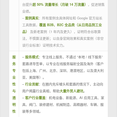
台提升
超 50% 流量增长（月破 14 万流量）
，促进销售
业绩。
–
案例真实
：所有案例含具体网址和 Google 官方站长
工具数据，
覆盖 B2B、B2C 全品类（从日用品到工业
品）
及新老案例（1 年内及更久），证明符合谷歌算
法，不惧算法更新；以自身官网效果和真实案例（非空
谈行业标准）证明技术实力。
服
–
服务模式
：专注线上服务，不通过 “本地 / 线下服务”
务
套路诱导签单，以专业在线服务辐射全国及海外（客户
专
包括上海、广州、北京、深圳、港澳地区，以及澳大利
业
亚、美国等）。
性
–
行业贡献
：在圈内充斥噱头和套路的情况下，主动向
与
用户揭露行业真相，帮助
大量外贸人避坑
。
透
–
客户行业覆盖
：机电设备、新能源、AI 应用工具、家
明
具、阀门、装修建材、机械制造、高精器材、车辆、服
性
装等多领域。