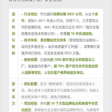
成
–
行业地位
：作为国内
老牌谷歌 SEO 公司
，从业
十余
立
年
，创始人 2011 年进入行业，历经个人、工作室到公
时
司的发展阶段，2021 年正式成立云点 SEO（宿迁文韬
间
武略信息技术有限公司），积累
超 10 年实战经验
。
与
–
技术体系
：
首创整站优化体系
（营销型独立站建站 +
经
站内无死角优化 + 站外高质量手工外链），该策略引发
验
诸多同行效仿，打造安全高效 SEO 方案。
–
服务规模
：已服务
超 1000 家外贸企业和制造业工
厂
，涵盖国内外客户；
超 70% 客户初次合作后追加投
入或新增项目
，
上百位客户推荐给朋友单位
。
技
–
团队配置
：定位 “精密强悍”，成员均为资深技术人
术
员，核心技术人员数量多于以销售为主的同行；创始人
实
亲自把关每个项目，避免问题推诿。
力
–
项目经验
：拥有
超 10 个大型品牌站点和商城平台优
化经历
，曾帮助大企业提升国际品牌影响力，为商城平