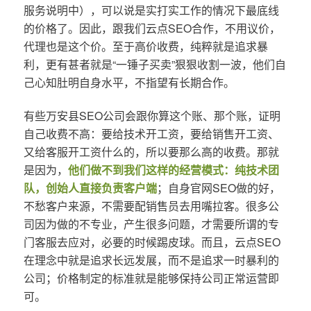
服务说明中），可以说是实打实工作的情况下最底线
的价格了。因此，跟我们云点SEO合作，不用议价，
代理也是这个价。至于高价收费，纯粹就是追求暴
利，更有甚者就是“一锤子买卖”狠狠收割一波，他们自
己心知肚明自身水平，不指望有长期合作。
有些万安县SEO公司会跟你算这个账、那个账，证明
自己收费不高：要给技术开工资，要给销售开工资、
又给客服开工资什么的，所以要那么高的收费。那就
是因为，
他们做不到我们这样的经营模式：纯技术团
队，创始人直接负责客户端
；自身官网SEO做的好，
不愁客户来源，不需要配销售员去用嘴拉客。很多公
司因为做的不专业，产生很多问题，才需要所谓的专
门客服去应对，必要的时候踢皮球。而且，云点SEO
在理念中就是追求长远发展，而不是追求一时暴利的
公司；价格制定的标准就是能够保持公司正常运营即
可。