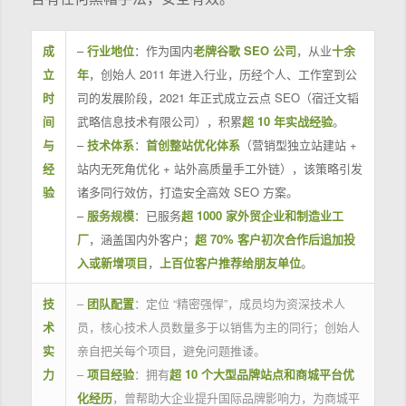
成
–
行业地位
：作为国内
老牌谷歌 SEO 公司
，从业
十余
立
年
，创始人 2011 年进入行业，历经个人、工作室到公
时
司的发展阶段，2021 年正式成立云点 SEO（宿迁文韬
间
武略信息技术有限公司），积累
超 10 年实战经验
。
与
–
技术体系
：
首创整站优化体系
（营销型独立站建站 +
经
站内无死角优化 + 站外高质量手工外链），该策略引发
验
诸多同行效仿，打造安全高效 SEO 方案。
–
服务规模
：已服务
超 1000 家外贸企业和制造业工
厂
，涵盖国内外客户；
超 70% 客户初次合作后追加投
入或新增项目
，
上百位客户推荐给朋友单位
。
技
–
团队配置
：定位 “精密强悍”，成员均为资深技术人
术
员，核心技术人员数量多于以销售为主的同行；创始人
实
亲自把关每个项目，避免问题推诿。
力
–
项目经验
：拥有
超 10 个大型品牌站点和商城平台优
化经历
，曾帮助大企业提升国际品牌影响力，为商城平