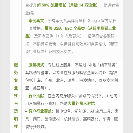
台提升
超 50% 流量增长（月破 14 万流量）
，促进销售
业绩。
–
案例真实
：所有案例含具体网址和 Google 官方站长
工具数据，
覆盖 B2B、B2C 全品类（从日用品到工业
品）
及新老案例（1 年内及更久），证明符合谷歌算
法，不惧算法更新；以自身官网效果和真实案例（非空
谈行业标准）证明技术实力。
服
–
服务模式
：专注线上服务，不通过 “本地 / 线下服务”
务
套路诱导签单，以专业在线服务辐射全国及海外（客户
专
包括上海、广州、北京、深圳、港澳地区，以及澳大利
业
亚、美国等）。
性
–
行业贡献
：在圈内充斥噱头和套路的情况下，主动向
与
用户揭露行业真相，帮助
大量外贸人避坑
。
透
–
客户行业覆盖
：机电设备、新能源、AI 应用工具、家
明
具、阀门、装修建材、机械制造、高精器材、车辆、服
性
装等多领域。