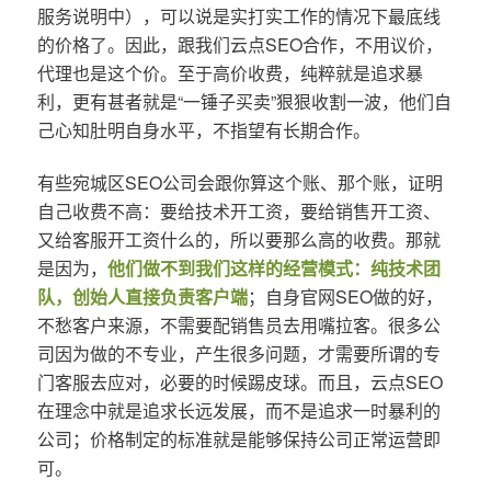
服务说明中），可以说是实打实工作的情况下最底线
的价格了。因此，跟我们云点SEO合作，不用议价，
代理也是这个价。至于高价收费，纯粹就是追求暴
利，更有甚者就是“一锤子买卖”狠狠收割一波，他们自
己心知肚明自身水平，不指望有长期合作。
有些宛城区SEO公司会跟你算这个账、那个账，证明
自己收费不高：要给技术开工资，要给销售开工资、
又给客服开工资什么的，所以要那么高的收费。那就
是因为，
他们做不到我们这样的经营模式：纯技术团
队，创始人直接负责客户端
；自身官网SEO做的好，
不愁客户来源，不需要配销售员去用嘴拉客。很多公
司因为做的不专业，产生很多问题，才需要所谓的专
门客服去应对，必要的时候踢皮球。而且，云点SEO
在理念中就是追求长远发展，而不是追求一时暴利的
公司；价格制定的标准就是能够保持公司正常运营即
可。