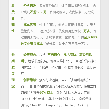
收
–
价格标准
：摒弃高价暴利，外贸网站 SEO 成本 + 合
费
理利润
不超过 2 万
，官网明确公示收费标准，无需议
合
价。
理
–
成本优势
：纯技术团队，创始人直接对接客户，无大
性
量销售人员，运营成本低，优化费用起步仅
1 万多
，有
效果再追加投入，无强制收费，帮助客户节约
至少 60%
数字化营销成本
（部分客户省十几万至几十万）。
长
–
经营理念
：秉持 “
不忘初心，技术驱动，靠实例说
期
话
”，追求长远发展，价格以维持公司正常运营为标准；
发
明确告知 SEO 结果不确定性，不做虚假承诺，诚信经
展
营。
理
–
创新策略
：紧跟行业趋势，自研「多语种视频营
念
销」，配合整站优化形成 “外贸大航海方案”，使独立站
询盘能力提升
30% 以上
；针对 AI 搜索发展，首创
GEO 针对性策略，通过 “品牌化独立站 + 高质量信息
源” 从 ChatGPT，Perplexity，Gemini，Copilot和