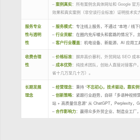
–
案例真实
：所有案例含具体网址和 Google 
效果和真实案例（非空谈行业标准）证明技术实
服务专业
–
服务模式
：专注线上服务，不通过 “本地 /
性与透明
–
行业贡献
：在圈内充斥噱头和套路的情况下，
性
–
客户行业覆盖
：机电设备、新能源、AI 应用
收费合理
–
价格标准
：摒弃高价暴利，外贸网站 SEO 成本
性
–
成本优势
：纯技术团队，创始人直接对接客户
省十几万至几十万）。
长期发展
–
经营理念
：秉持 “
不忘初心，技术驱动，靠实例
理念
–
创新策略
：紧跟行业趋势，自研「多语种视频营
站 + 高质量信息源” 从 ChatGPT，Perplexity，G
–
合作影响力
：赢得众多外贸企业、制造业工厂