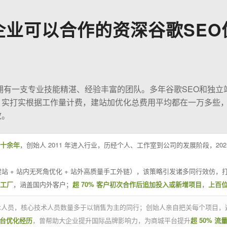
企业可以合作的资深谷歌SEO
O拥有一支专业技能精湛、经验丰富的团队。多年谷歌SEO和独立
；实打实根据工作量计费，建站加优化总费用平均都在一万多些
效。
十余年
，创始人 2011 年进入行业，历经个人、工作室到公司的发展阶段，20
站 + 站内无死角优化 + 站外高质量手工外链），该策略引发诸多同行效仿，打
业工厂
，涵盖国内外客户；
超 70% 客户初次合作后追加投入或新增项目
，
上百
技术人员，核心技术人员数量多于以销售为主的同行；创始人亲自把关每个项目，
平台优化经历
，曾帮助大企业提升国际品牌影响力，为商城平台提升
超 50% 流