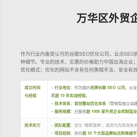
万华区外贸
作为行业内备受认可的谷歌SEO优化公司，云点SE
种细节。专业的技术，实惠的价格助力中国出海企业
优化模式；优化的网站不含有任何黑帽手法，安全有
成立时间
–
行业地位
：作为国内
老牌谷歌 SEO 公司
，从业
与经验
累
超 10 年实战经验
。
–
技术体系
：
首创整站优化体系
（营销型独立站建
–
服务规模
：已服务
超 1000 家外贸企业和制造
技术实力
–
团队配置
：定位 “精密强悍”，成员均为资深
–
项目经验
：拥有
超 10 个大型品牌站点和商城