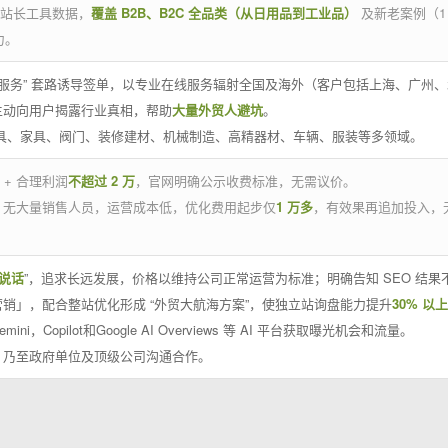
官方站长工具数据，
覆盖 B2B、B2C 全品类（从日用品到工业品）
及新老案例（1
力。
 线下服务” 套路诱导签单，以专业在线服务辐射全国及海外（客户包括上海、广
主动向用户揭露行业真相，帮助
大量外贸人避坑
。
工具、家具、阀门、装修建材、机械制造、高精器材、车辆、服装等多领域。
 + 合理利润
不超过 2 万
，官网明确公示收费标准，无需议价。
，无大量销售人员，运营成本低，优化费用起步仅
1 万多
，有效果再追加投入，
说话
”，追求长远发展，价格以维持公司正常运营为标准；明确告知 SEO 结
销」，配合整站优化形成 “外贸大航海方案”，使独立站询盘能力提升
30% 以上
emini，Copilot和Google AI Overviews 等 AI 平台获取曝光机会和流量。
，乃至政府单位及顶级公司沟通合作。