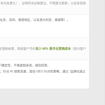
 年内及更久），证明符合谷歌算法，不惧算法更新；以自身官网
州、北京、深圳、港澳地区，以及澳大利亚、美国等）。
无强制收费，帮助客户节约
至少 60% 数字化营销成本
（部分客户
果不确定性，不做虚假承诺，诚信经营。
；针对 AI 搜索发展，首创 GEO 针对性策略，通过 “品牌化独立