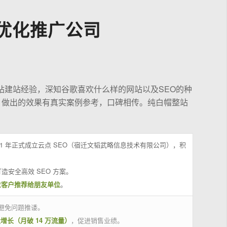
优化推广公司
站建站经验，深知谷歌喜欢什么样的网站以及SEO的种
，做出的效果有真实案例参考，口碑相传。纯白帽整站
21 年正式成立云点 SEO（宿迁文韬武略信息技术有限公司），积
造安全高效 SEO 方案。
位客户推荐给朋友单位
。
避免问题推诿。
量增长（月破 14 万流量）
，促进销售业绩。