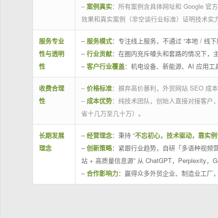
–
案例真实
：所有案例含具体网址和 Google 
效果和真实案例（非空谈行业标准）证明技术实
服务专业
–
服务模式
：专注线上服务，不通过 “本地 /
性与透明
–
行业贡献
：在圈内充斥噱头和套路的情况下，
性
–
客户行业覆盖
：机电设备、新能源、AI 应用
收费合理
–
价格标准
：摒弃高价暴利，外贸网站 SEO 成本
性
–
成本优势
：纯技术团队，创始人直接对接客户
省十几万至几十万）。
长期发展
–
经营理念
：秉持 “
不忘初心，技术驱动，靠实例
理念
–
创新策略
：紧跟行业趋势，自研「多语种视频营
站 + 高质量信息源” 从 ChatGPT，Perplexity，G
–
合作影响力
：赢得众多外贸企业、制造业工厂