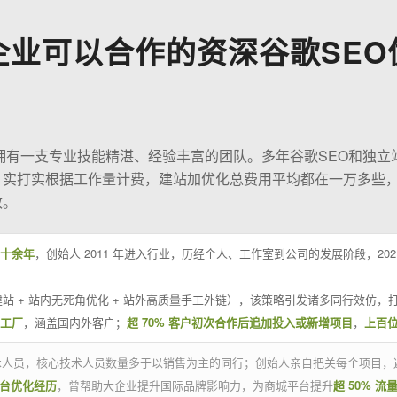
企业可以合作的资深谷歌SEO
O拥有一支专业技能精湛、经验丰富的团队。多年谷歌SEO和独立
；实打实根据工作量计费，建站加优化总费用平均都在一万多些
效。
十余年
，创始人 2011 年进入行业，历经个人、工作室到公司的发展阶段，20
站 + 站内无死角优化 + 站外高质量手工外链），该策略引发诸多同行效仿，打
业工厂
，涵盖国内外客户；
超 70% 客户初次合作后追加投入或新增项目
，
上百
技术人员，核心技术人员数量多于以销售为主的同行；创始人亲自把关每个项目，
平台优化经历
，曾帮助大企业提升国际品牌影响力，为商城平台提升
超 50% 流