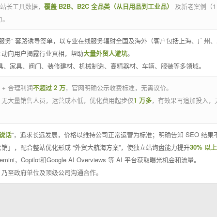
官方站长工具数据，
覆盖 B2B、B2C 全品类（从日用品到工业品）
及新老案例（1
力。
 线下服务” 套路诱导签单，以专业在线服务辐射全国及海外（客户包括上海、广
主动向用户揭露行业真相，帮助
大量外贸人避坑
。
工具、家具、阀门、装修建材、机械制造、高精器材、车辆、服装等多领域。
 + 合理利润
不超过 2 万
，官网明确公示收费标准，无需议价。
，无大量销售人员，运营成本低，优化费用起步仅
1 万多
，有效果再追加投入，
说话
”，追求长远发展，价格以维持公司正常运营为标准；明确告知 SEO 结
销」，配合整站优化形成 “外贸大航海方案”，使独立站询盘能力提升
30% 以上
emini，Copilot和Google AI Overviews 等 AI 平台获取曝光机会和流量。
，乃至政府单位及顶级公司沟通合作。