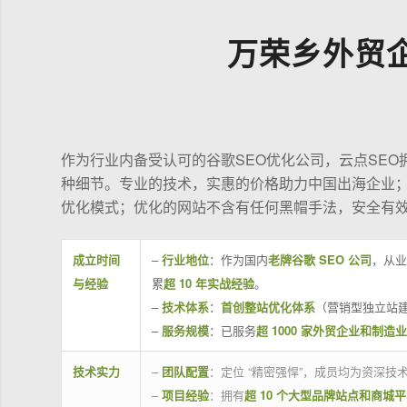
万荣乡外贸
作为行业内备受认可的谷歌SEO优化公司，云点SE
种细节。专业的技术，实惠的价格助力中国出海企业
优化模式；优化的网站不含有任何黑帽手法，安全有
成立时间
–
行业地位
：作为国内
老牌谷歌 SEO 公司
，从业
与经验
累
超 10 年实战经验
。
–
技术体系
：
首创整站优化体系
（营销型独立站建
–
服务规模
：已服务
超 1000 家外贸企业和制造
技术实力
–
团队配置
：定位 “精密强悍”，成员均为资深
–
项目经验
：拥有
超 10 个大型品牌站点和商城