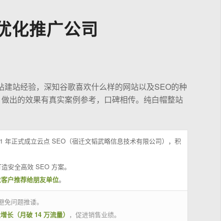
优化推广公司
站建站经验，深知谷歌喜欢什么样的网站以及SEO的种
，做出的效果有真实案例参考，口碑相传。纯白帽整站
21 年正式成立云点 SEO（宿迁文韬武略信息技术有限公司），积
造安全高效 SEO 方案。
位客户推荐给朋友单位
。
避免问题推诿。
量增长（月破 14 万流量）
，促进销售业绩。