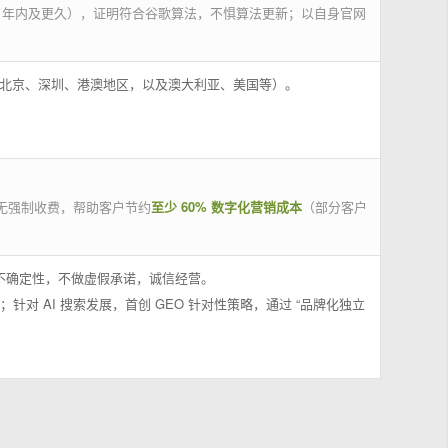
 年内及更久），证明符合谷歌算法，不惧算法更新；以自身官网
州、北京、深圳、港澳地区，以及澳大利亚、美国等）。
无强制收费，帮助客户节约
至少 60% 数字化营销成本
（部分客户
果不确定性，不做虚假承诺，诚信经营。
；针对 AI 搜索发展，首创 GEO 针对性策略，通过 “品牌化独立