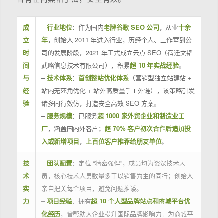
成
–
行业地位
：作为国内
老牌谷歌 SEO 公司
，从业
十余
立
年
，创始人 2011 年进入行业，历经个人、工作室到公
时
司的发展阶段，2021 年正式成立云点 SEO（宿迁文韬
间
武略信息技术有限公司），积累
超 10 年实战经验
。
与
–
技术体系
：
首创整站优化体系
（营销型独立站建站 +
经
站内无死角优化 + 站外高质量手工外链），该策略引发
验
诸多同行效仿，打造安全高效 SEO 方案。
–
服务规模
：已服务
超 1000 家外贸企业和制造业工
厂
，涵盖国内外客户；
超 70% 客户初次合作后追加投
入或新增项目
，
上百位客户推荐给朋友单位
。
技
–
团队配置
：定位 “精密强悍”，成员均为资深技术人
术
员，核心技术人员数量多于以销售为主的同行；创始人
实
亲自把关每个项目，避免问题推诿。
力
–
项目经验
：拥有
超 10 个大型品牌站点和商城平台优
化经历
，曾帮助大企业提升国际品牌影响力，为商城平