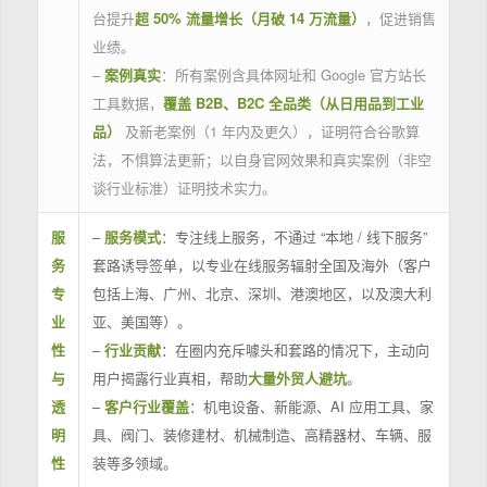
台提升
超 50% 流量增长（月破 14 万流量）
，促进销售
业绩。
–
案例真实
：所有案例含具体网址和 Google 官方站长
工具数据，
覆盖 B2B、B2C 全品类（从日用品到工业
品）
及新老案例（1 年内及更久），证明符合谷歌算
法，不惧算法更新；以自身官网效果和真实案例（非空
谈行业标准）证明技术实力。
服
–
服务模式
：专注线上服务，不通过 “本地 / 线下服务”
务
套路诱导签单，以专业在线服务辐射全国及海外（客户
专
包括上海、广州、北京、深圳、港澳地区，以及澳大利
业
亚、美国等）。
性
–
行业贡献
：在圈内充斥噱头和套路的情况下，主动向
与
用户揭露行业真相，帮助
大量外贸人避坑
。
透
–
客户行业覆盖
：机电设备、新能源、AI 应用工具、家
明
具、阀门、装修建材、机械制造、高精器材、车辆、服
性
装等多领域。