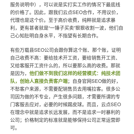
服务说明中），可以说是实打实工作的情况下最底线
的价格了。因此，跟我们云点SEO合作，不用议价，
代理也是这个价。至于高价收费，纯粹就是追求暴
利，更有甚者就是“一锤子买卖”狠狠收割一波，他们自
己心知肚明自身水平，不指望有长期合作。
有些万载县SEO公司会跟你算这个账、那个账，证明
自己收费不高：要给技术开工资，要给销售开工资、
又给客服开工资什么的，所以要那么高的收费。那就
是因为，
他们做不到我们这样的经营模式：纯技术团
队，创始人直接负责客户端
；自身官网SEO做的好，
不愁客户来源，不需要配销售员去用嘴拉客。很多公
司因为做的不专业，产生很多问题，才需要所谓的专
门客服去应对，必要的时候踢皮球。而且，云点SEO
在理念中就是追求长远发展，而不是追求一时暴利的
公司；价格制定的标准就是能够保持公司正常运营即
可。