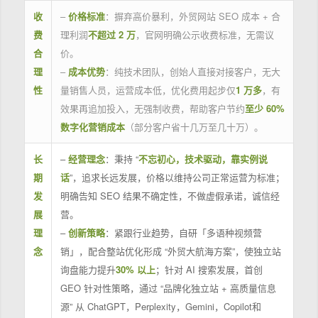
收
–
价格标准
：摒弃高价暴利，外贸网站 SEO 成本 + 合
费
理利润
不超过 2 万
，官网明确公示收费标准，无需议
合
价。
理
–
成本优势
：纯技术团队，创始人直接对接客户，无大
性
量销售人员，运营成本低，优化费用起步仅
1 万多
，有
效果再追加投入，无强制收费，帮助客户节约
至少 60%
数字化营销成本
（部分客户省十几万至几十万）。
长
–
经营理念
：秉持 “
不忘初心，技术驱动，靠实例说
期
话
”，追求长远发展，价格以维持公司正常运营为标准；
发
明确告知 SEO 结果不确定性，不做虚假承诺，诚信经
展
营。
理
–
创新策略
：紧跟行业趋势，自研「多语种视频营
念
销」，配合整站优化形成 “外贸大航海方案”，使独立站
询盘能力提升
30% 以上
；针对 AI 搜索发展，首创
GEO 针对性策略，通过 “品牌化独立站 + 高质量信息
源” 从 ChatGPT，Perplexity，Gemini，Copilot和