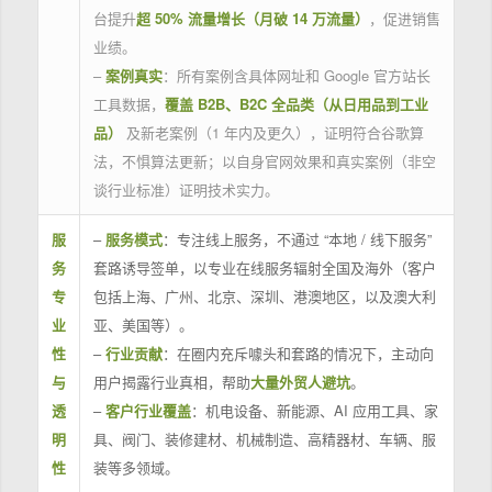
台提升
超 50% 流量增长（月破 14 万流量）
，促进销售
业绩。
–
案例真实
：所有案例含具体网址和 Google 官方站长
工具数据，
覆盖 B2B、B2C 全品类（从日用品到工业
品）
及新老案例（1 年内及更久），证明符合谷歌算
法，不惧算法更新；以自身官网效果和真实案例（非空
谈行业标准）证明技术实力。
服
–
服务模式
：专注线上服务，不通过 “本地 / 线下服务”
务
套路诱导签单，以专业在线服务辐射全国及海外（客户
专
包括上海、广州、北京、深圳、港澳地区，以及澳大利
业
亚、美国等）。
性
–
行业贡献
：在圈内充斥噱头和套路的情况下，主动向
与
用户揭露行业真相，帮助
大量外贸人避坑
。
透
–
客户行业覆盖
：机电设备、新能源、AI 应用工具、家
明
具、阀门、装修建材、机械制造、高精器材、车辆、服
性
装等多领域。