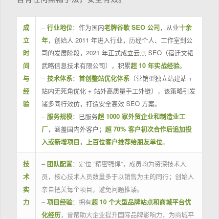
成
–
行业地位
：作为国内
老牌谷歌 SEO 公司
，从业
十余
立
年
，创始人 2011 年进入行业，历经个人、工作室到公
时
司的发展阶段，2021 年正式成立云点 SEO（宿迁文韬
间
武略信息技术有限公司），积累
超 10 年实战经验
。
与
–
技术体系
：
首创整站优化体系
（营销型独立站建站 +
经
站内无死角优化 + 站外高质量手工外链），该策略引发
验
诸多同行效仿，打造安全高效 SEO 方案。
–
服务规模
：已服务
超 1000 家外贸企业和制造业工
厂
，涵盖国内外客户；
超 70% 客户初次合作后追加投
入或新增项目
，
上百位客户推荐给朋友单位
。
技
–
团队配置
：定位 “精密强悍”，成员均为资深技术人
术
员，核心技术人员数量多于以销售为主的同行；创始人
实
亲自把关每个项目，避免问题推诿。
力
–
项目经验
：拥有
超 10 个大型品牌站点和商城平台优
化经历
，曾帮助大企业提升国际品牌影响力，为商城平