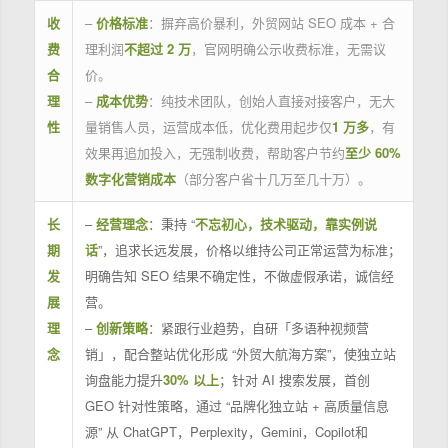
收
–
价格标准
：摒弃高价暴利，外贸网站 SEO 成本 + 合
费
理利润
不超过 2 万
，官网明确公示收费标准，无需议
合
价。
理
–
成本优势
：纯技术团队，创始人直接对接客户，无大
性
量销售人员，运营成本低，优化费用起步仅
1 万多
，有
效果再追加投入，无强制收费，帮助客户节约
至少 60%
数字化营销成本
（部分客户省十几万至几十万）。
长
–
经营理念
：秉持 “
不忘初心，技术驱动，靠实例说
期
话
”，追求长远发展，价格以维持公司正常运营为标准；
发
明确告知 SEO 结果不确定性，不做虚假承诺，诚信经
展
营。
理
–
创新策略
：紧跟行业趋势，自研「多语种视频营
念
销」，配合整站优化形成 “外贸大航海方案”，使独立站
询盘能力提升
30% 以上
；针对 AI 搜索发展，首创
GEO 针对性策略，通过 “品牌化独立站 + 高质量信息
源” 从 ChatGPT，Perplexity，Gemini，Copilot和