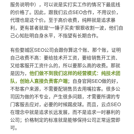
服务说明中），可以说是实打实工作的情况下最底线
的价格了。因此，跟我们云点SEO合作，不用议价，
代理也是这个价。至于高价收费，纯粹就是追求暴
利，更有甚者就是“一锤子买卖”狠狠收割一波，他们自
己心知肚明自身水平，不指望有长期合作。
有些婺城区SEO公司会跟你算这个账、那个账，证明
自己收费不高：要给技术开工资，要给销售开工资、
又给客服开工资什么的，所以要那么高的收费。那就
是因为，
他们做不到我们这样的经营模式：纯技术团
队，创始人直接负责客户端
；自身官网SEO做的好，
不愁客户来源，不需要配销售员去用嘴拉客。很多公
司因为做的不专业，产生很多问题，才需要所谓的专
门客服去应对，必要的时候踢皮球。而且，云点SEO
在理念中就是追求长远发展，而不是追求一时暴利的
公司；价格制定的标准就是能够保持公司正常运营即
可。