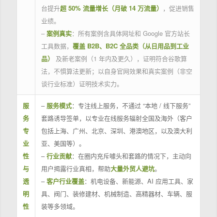
台提升
超 50% 流量增长（月破 14 万流量）
，促进销售
业绩。
–
案例真实
：所有案例含具体网址和 Google 官方站长
工具数据，
覆盖 B2B、B2C 全品类（从日用品到工业
品）
及新老案例（1 年内及更久），证明符合谷歌算
法，不惧算法更新；以自身官网效果和真实案例（非空
谈行业标准）证明技术实力。
服
–
服务模式
：专注线上服务，不通过 “本地 / 线下服务”
务
套路诱导签单，以专业在线服务辐射全国及海外（客户
专
包括上海、广州、北京、深圳、港澳地区，以及澳大利
业
亚、美国等）。
性
–
行业贡献
：在圈内充斥噱头和套路的情况下，主动向
与
用户揭露行业真相，帮助
大量外贸人避坑
。
透
–
客户行业覆盖
：机电设备、新能源、AI 应用工具、家
明
具、阀门、装修建材、机械制造、高精器材、车辆、服
性
装等多领域。