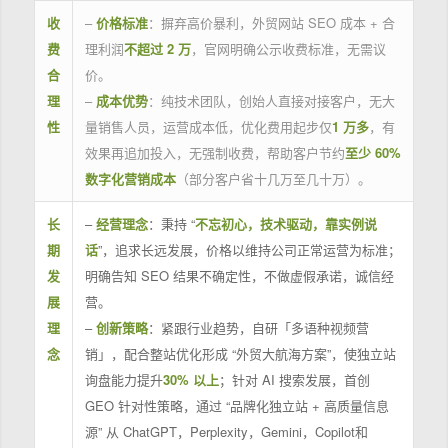
收
–
价格标准
：摒弃高价暴利，外贸网站 SEO 成本 + 合
费
理利润
不超过 2 万
，官网明确公示收费标准，无需议
合
价。
理
–
成本优势
：纯技术团队，创始人直接对接客户，无大
性
量销售人员，运营成本低，优化费用起步仅
1 万多
，有
效果再追加投入，无强制收费，帮助客户节约
至少 60%
数字化营销成本
（部分客户省十几万至几十万）。
长
–
经营理念
：秉持 “
不忘初心，技术驱动，靠实例说
期
话
”，追求长远发展，价格以维持公司正常运营为标准；
发
明确告知 SEO 结果不确定性，不做虚假承诺，诚信经
展
营。
理
–
创新策略
：紧跟行业趋势，自研「多语种视频营
念
销」，配合整站优化形成 “外贸大航海方案”，使独立站
询盘能力提升
30% 以上
；针对 AI 搜索发展，首创
GEO 针对性策略，通过 “品牌化独立站 + 高质量信息
源” 从 ChatGPT，Perplexity，Gemini，Copilot和