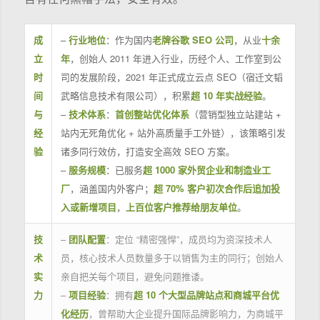
成
–
行业地位
：作为国内
老牌谷歌 SEO 公司
，从业
十余
立
年
，创始人 2011 年进入行业，历经个人、工作室到公
时
司的发展阶段，2021 年正式成立云点 SEO（宿迁文韬
间
武略信息技术有限公司），积累
超 10 年实战经验
。
与
–
技术体系
：
首创整站优化体系
（营销型独立站建站 +
经
站内无死角优化 + 站外高质量手工外链），该策略引发
验
诸多同行效仿，打造安全高效 SEO 方案。
–
服务规模
：已服务
超 1000 家外贸企业和制造业工
厂
，涵盖国内外客户；
超 70% 客户初次合作后追加投
入或新增项目
，
上百位客户推荐给朋友单位
。
技
–
团队配置
：定位 “精密强悍”，成员均为资深技术人
术
员，核心技术人员数量多于以销售为主的同行；创始人
实
亲自把关每个项目，避免问题推诿。
力
–
项目经验
：拥有
超 10 个大型品牌站点和商城平台优
化经历
，曾帮助大企业提升国际品牌影响力，为商城平