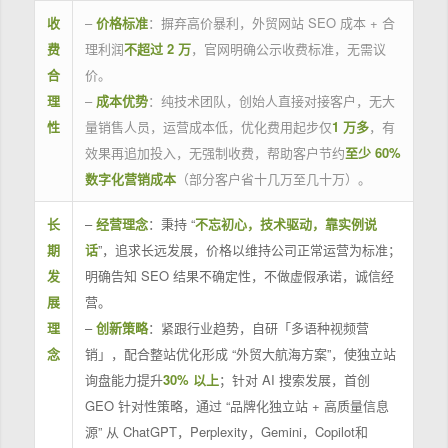
收
–
价格标准
：摒弃高价暴利，外贸网站 SEO 成本 + 合
费
理利润
不超过 2 万
，官网明确公示收费标准，无需议
合
价。
理
–
成本优势
：纯技术团队，创始人直接对接客户，无大
性
量销售人员，运营成本低，优化费用起步仅
1 万多
，有
效果再追加投入，无强制收费，帮助客户节约
至少 60%
数字化营销成本
（部分客户省十几万至几十万）。
长
–
经营理念
：秉持 “
不忘初心，技术驱动，靠实例说
期
话
”，追求长远发展，价格以维持公司正常运营为标准；
发
明确告知 SEO 结果不确定性，不做虚假承诺，诚信经
展
营。
理
–
创新策略
：紧跟行业趋势，自研「多语种视频营
念
销」，配合整站优化形成 “外贸大航海方案”，使独立站
询盘能力提升
30% 以上
；针对 AI 搜索发展，首创
GEO 针对性策略，通过 “品牌化独立站 + 高质量信息
源” 从 ChatGPT，Perplexity，Gemini，Copilot和