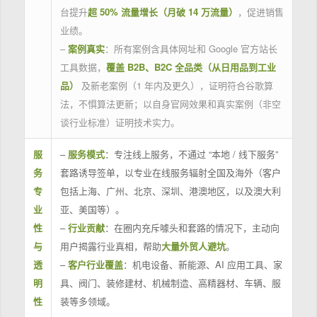
台提升
超 50% 流量增长（月破 14 万流量）
，促进销售
业绩。
–
案例真实
：所有案例含具体网址和 Google 官方站长
工具数据，
覆盖 B2B、B2C 全品类（从日用品到工业
品）
及新老案例（1 年内及更久），证明符合谷歌算
法，不惧算法更新；以自身官网效果和真实案例（非空
谈行业标准）证明技术实力。
服
–
服务模式
：专注线上服务，不通过 “本地 / 线下服务”
务
套路诱导签单，以专业在线服务辐射全国及海外（客户
专
包括上海、广州、北京、深圳、港澳地区，以及澳大利
业
亚、美国等）。
性
–
行业贡献
：在圈内充斥噱头和套路的情况下，主动向
与
用户揭露行业真相，帮助
大量外贸人避坑
。
透
–
客户行业覆盖
：机电设备、新能源、AI 应用工具、家
明
具、阀门、装修建材、机械制造、高精器材、车辆、服
性
装等多领域。