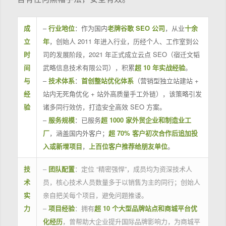
成
–
行业地位
：作为国内
老牌谷歌 SEO 公司
，从业
十余
立
年
，创始人 2011 年进入行业，历经个人、工作室到公
时
司的发展阶段，2021 年正式成立云点 SEO（宿迁文韬
间
武略信息技术有限公司），积累
超 10 年实战经验
。
与
–
技术体系
：
首创整站优化体系
（营销型独立站建站 +
经
站内无死角优化 + 站外高质量手工外链），该策略引发
验
诸多同行效仿，打造安全高效 SEO 方案。
–
服务规模
：已服务
超 1000 家外贸企业和制造业工
厂
，涵盖国内外客户；
超 70% 客户初次合作后追加投
入或新增项目
，
上百位客户推荐给朋友单位
。
技
–
团队配置
：定位 “精密强悍”，成员均为资深技术人
术
员，核心技术人员数量多于以销售为主的同行；创始人
实
亲自把关每个项目，避免问题推诿。
力
–
项目经验
：拥有
超 10 个大型品牌站点和商城平台优
化经历
，曾帮助大企业提升国际品牌影响力，为商城平