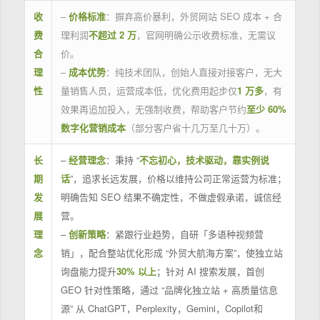
收
–
价格标准
：摒弃高价暴利，外贸网站 SEO 成本 + 合
费
理利润
不超过 2 万
，官网明确公示收费标准，无需议
合
价。
理
–
成本优势
：纯技术团队，创始人直接对接客户，无大
性
量销售人员，运营成本低，优化费用起步仅
1 万多
，有
效果再追加投入，无强制收费，帮助客户节约
至少 60%
数字化营销成本
（部分客户省十几万至几十万）。
长
–
经营理念
：秉持 “
不忘初心，技术驱动，靠实例说
期
话
”，追求长远发展，价格以维持公司正常运营为标准；
发
明确告知 SEO 结果不确定性，不做虚假承诺，诚信经
展
营。
理
–
创新策略
：紧跟行业趋势，自研「多语种视频营
念
销」，配合整站优化形成 “外贸大航海方案”，使独立站
询盘能力提升
30% 以上
；针对 AI 搜索发展，首创
GEO 针对性策略，通过 “品牌化独立站 + 高质量信息
源” 从 ChatGPT，Perplexity，Gemini，Copilot和