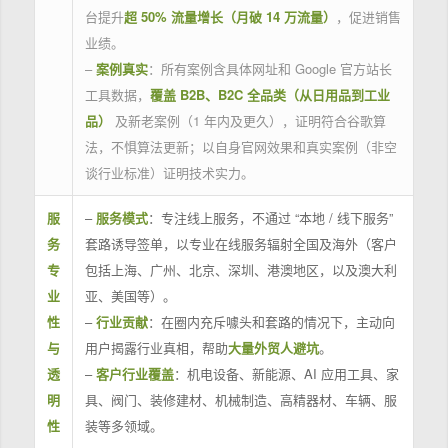
台提升
超 50% 流量增长（月破 14 万流量）
，促进销售
业绩。
–
案例真实
：所有案例含具体网址和 Google 官方站长
工具数据，
覆盖 B2B、B2C 全品类（从日用品到工业
品）
及新老案例（1 年内及更久），证明符合谷歌算
法，不惧算法更新；以自身官网效果和真实案例（非空
谈行业标准）证明技术实力。
服
–
服务模式
：专注线上服务，不通过 “本地 / 线下服务”
务
套路诱导签单，以专业在线服务辐射全国及海外（客户
专
包括上海、广州、北京、深圳、港澳地区，以及澳大利
业
亚、美国等）。
性
–
行业贡献
：在圈内充斥噱头和套路的情况下，主动向
与
用户揭露行业真相，帮助
大量外贸人避坑
。
透
–
客户行业覆盖
：机电设备、新能源、AI 应用工具、家
明
具、阀门、装修建材、机械制造、高精器材、车辆、服
性
装等多领域。