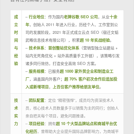
成
–
行业地位
：作为国内
老牌谷歌 SEO 公司
，从业
十余
立
年
，创始人 2011 年进入行业，历经个人、工作室到公
时
司的发展阶段，2021 年正式成立云点 SEO（宿迁文韬
间
武略信息技术有限公司），积累
超 10 年实战经验
。
与
–
技术体系
：
首创整站优化体系
（营销型独立站建站 +
经
站内无死角优化 + 站外高质量手工外链），该策略引发
验
诸多同行效仿，打造安全高效 SEO 方案。
–
服务规模
：已服务
超 1000 家外贸企业和制造业工
厂
，涵盖国内外客户；
超 70% 客户初次合作后追加投
入或新增项目
，
上百位客户推荐给朋友单位
。
技
–
团队配置
：定位 “精密强悍”，成员均为资深技术人
术
员，核心技术人员数量多于以销售为主的同行；创始人
实
亲自把关每个项目，避免问题推诿。
力
–
项目经验
：拥有
超 10 个大型品牌站点和商城平台优
化经历
，曾帮助大企业提升国际品牌影响力，为商城平