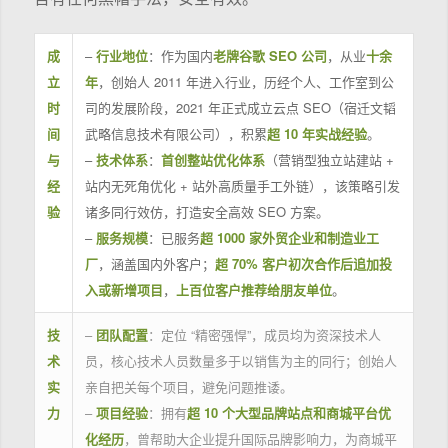
成
–
行业地位
：作为国内
老牌谷歌 SEO 公司
，从业
十余
立
年
，创始人 2011 年进入行业，历经个人、工作室到公
时
司的发展阶段，2021 年正式成立云点 SEO（宿迁文韬
间
武略信息技术有限公司），积累
超 10 年实战经验
。
与
–
技术体系
：
首创整站优化体系
（营销型独立站建站 +
经
站内无死角优化 + 站外高质量手工外链），该策略引发
验
诸多同行效仿，打造安全高效 SEO 方案。
–
服务规模
：已服务
超 1000 家外贸企业和制造业工
厂
，涵盖国内外客户；
超 70% 客户初次合作后追加投
入或新增项目
，
上百位客户推荐给朋友单位
。
技
–
团队配置
：定位 “精密强悍”，成员均为资深技术人
术
员，核心技术人员数量多于以销售为主的同行；创始人
实
亲自把关每个项目，避免问题推诿。
力
–
项目经验
：拥有
超 10 个大型品牌站点和商城平台优
化经历
，曾帮助大企业提升国际品牌影响力，为商城平