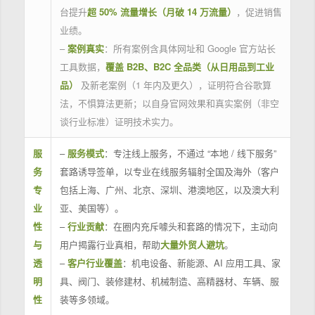
台提升
超 50% 流量增长（月破 14 万流量）
，促进销售
业绩。
–
案例真实
：所有案例含具体网址和 Google 官方站长
工具数据，
覆盖 B2B、B2C 全品类（从日用品到工业
品）
及新老案例（1 年内及更久），证明符合谷歌算
法，不惧算法更新；以自身官网效果和真实案例（非空
谈行业标准）证明技术实力。
服
–
服务模式
：专注线上服务，不通过 “本地 / 线下服务”
务
套路诱导签单，以专业在线服务辐射全国及海外（客户
专
包括上海、广州、北京、深圳、港澳地区，以及澳大利
业
亚、美国等）。
性
–
行业贡献
：在圈内充斥噱头和套路的情况下，主动向
与
用户揭露行业真相，帮助
大量外贸人避坑
。
透
–
客户行业覆盖
：机电设备、新能源、AI 应用工具、家
明
具、阀门、装修建材、机械制造、高精器材、车辆、服
性
装等多领域。