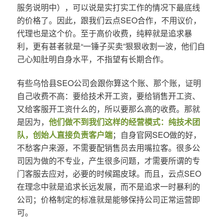
服务说明中），可以说是实打实工作的情况下最底线
的价格了。因此，跟我们云点SEO合作，不用议价，
代理也是这个价。至于高价收费，纯粹就是追求暴
利，更有甚者就是“一锤子买卖”狠狠收割一波，他们自
己心知肚明自身水平，不指望有长期合作。
有些乌恰县SEO公司会跟你算这个账、那个账，证明
自己收费不高：要给技术开工资，要给销售开工资、
又给客服开工资什么的，所以要那么高的收费。那就
是因为，
他们做不到我们这样的经营模式：纯技术团
队，创始人直接负责客户端
；自身官网SEO做的好，
不愁客户来源，不需要配销售员去用嘴拉客。很多公
司因为做的不专业，产生很多问题，才需要所谓的专
门客服去应对，必要的时候踢皮球。而且，云点SEO
在理念中就是追求长远发展，而不是追求一时暴利的
公司；价格制定的标准就是能够保持公司正常运营即
可。