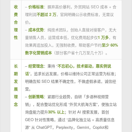
收
–
价格标准
：摒弃高价暴利，外贸网站 SEO 成本 + 合
费
理利润
不超过 2 万
，官网明确公示收费标准，无需议
合
价。
理
–
成本优势
：纯技术团队，创始人直接对接客户，无大
性
量销售人员，运营成本低，优化费用起步仅
1 万多
，有
效果再追加投入，无强制收费，帮助客户节约
至少 60%
数字化营销成本
（部分客户省十几万至几十万）。
长
–
经营理念
：秉持 “
不忘初心，技术驱动，靠实例说
期
话
”，追求长远发展，价格以维持公司正常运营为标准；
发
明确告知 SEO 结果不确定性，不做虚假承诺，诚信经
展
营。
理
–
创新策略
：紧跟行业趋势，自研「多语种视频营
念
销」，配合整站优化形成 “外贸大航海方案”，使独立站
询盘能力提升
30% 以上
；针对 AI 搜索发展，首创
GEO 针对性策略，通过 “品牌化独立站 + 高质量信息
源” 从 ChatGPT，Perplexity，Gemini，Copilot和