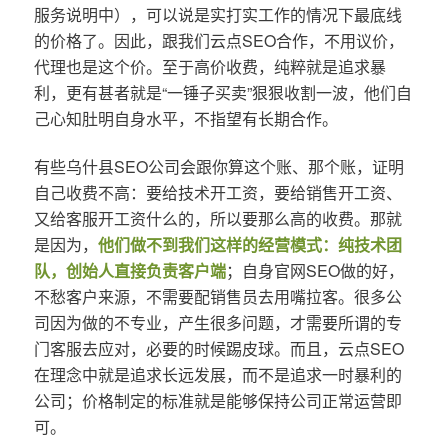
服务说明中），可以说是实打实工作的情况下最底线
的价格了。因此，跟我们云点SEO合作，不用议价，
代理也是这个价。至于高价收费，纯粹就是追求暴
利，更有甚者就是“一锤子买卖”狠狠收割一波，他们自
己心知肚明自身水平，不指望有长期合作。
有些乌什县SEO公司会跟你算这个账、那个账，证明
自己收费不高：要给技术开工资，要给销售开工资、
又给客服开工资什么的，所以要那么高的收费。那就
是因为，
他们做不到我们这样的经营模式：纯技术团
队，创始人直接负责客户端
；自身官网SEO做的好，
不愁客户来源，不需要配销售员去用嘴拉客。很多公
司因为做的不专业，产生很多问题，才需要所谓的专
门客服去应对，必要的时候踢皮球。而且，云点SEO
在理念中就是追求长远发展，而不是追求一时暴利的
公司；价格制定的标准就是能够保持公司正常运营即
可。