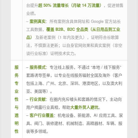
台提升
超 50% 流量增长（月破 14 万流量）
，促进销售
业绩。
–
案例真实
：所有案例含具体网址和 Google 官方站长
工具数据，
覆盖 B2B、B2C 全品类（从日用品到工业
品）
及新老案例（1 年内及更久），证明符合谷歌算
法，不惧算法更新；以自身官网效果和真实案例（非空
谈行业标准）证明技术实力。
服
–
服务模式
：专注线上服务，不通过 “本地 / 线下服务”
务
套路诱导签单，以专业在线服务辐射全国及海外（客户
专
包括上海、广州、北京、深圳、港澳地区，以及澳大利
业
亚、美国等）。
性
–
行业贡献
：在圈内充斥噱头和套路的情况下，主动向
与
用户揭露行业真相，帮助
大量外贸人避坑
。
透
–
客户行业覆盖
：机电设备、新能源、AI 应用工具、家
明
具、阀门、装修建材、机械制造、高精器材、车辆、服
性
装等多领域。