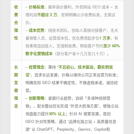
收
–
价格标准
：摒弃高价暴利，外贸网站 SEO 成本 + 合
费
理利润
不超过 2 万
，官网明确公示收费标准，无需议
合
价。
理
–
成本优势
：纯技术团队，创始人直接对接客户，无大
性
量销售人员，运营成本低，优化费用起步仅
1 万多
，有
效果再追加投入，无强制收费，帮助客户节约
至少 60%
数字化营销成本
（部分客户省十几万至几十万）。
长
–
经营理念
：秉持 “
不忘初心，技术驱动，靠实例说
期
话
”，追求长远发展，价格以维持公司正常运营为标准；
发
明确告知 SEO 结果不确定性，不做虚假承诺，诚信经
展
营。
理
–
创新策略
：紧跟行业趋势，自研「多语种视频营
念
销」，配合整站优化形成 “外贸大航海方案”，使独立站
询盘能力提升
30% 以上
；针对 AI 搜索发展，首创
GEO 针对性策略，通过 “品牌化独立站 + 高质量信息
源” 从 ChatGPT，Perplexity，Gemini，Copilot和