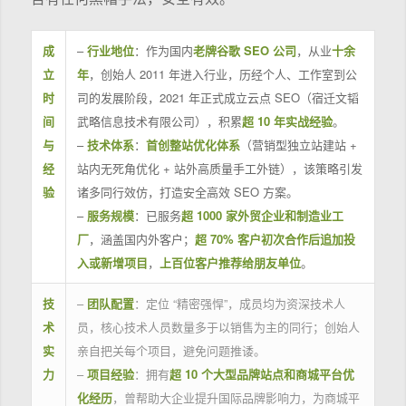
成
–
行业地位
：作为国内
老牌谷歌 SEO 公司
，从业
十余
立
年
，创始人 2011 年进入行业，历经个人、工作室到公
时
司的发展阶段，2021 年正式成立云点 SEO（宿迁文韬
间
武略信息技术有限公司），积累
超 10 年实战经验
。
与
–
技术体系
：
首创整站优化体系
（营销型独立站建站 +
经
站内无死角优化 + 站外高质量手工外链），该策略引发
验
诸多同行效仿，打造安全高效 SEO 方案。
–
服务规模
：已服务
超 1000 家外贸企业和制造业工
厂
，涵盖国内外客户；
超 70% 客户初次合作后追加投
入或新增项目
，
上百位客户推荐给朋友单位
。
技
–
团队配置
：定位 “精密强悍”，成员均为资深技术人
术
员，核心技术人员数量多于以销售为主的同行；创始人
实
亲自把关每个项目，避免问题推诿。
力
–
项目经验
：拥有
超 10 个大型品牌站点和商城平台优
化经历
，曾帮助大企业提升国际品牌影响力，为商城平