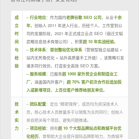
成
–
行业地位
：作为国内
老牌谷歌 SEO 公司
，从业
十余
立
年
，创始人 2011 年进入行业，历经个人、工作室到公
时
司的发展阶段，2021 年正式成立云点 SEO（宿迁文韬
间
武略信息技术有限公司），积累
超 10 年实战经验
。
与
–
技术体系
：
首创整站优化体系
（营销型独立站建站 +
经
站内无死角优化 + 站外高质量手工外链），该策略引发
验
诸多同行效仿，打造安全高效 SEO 方案。
–
服务规模
：已服务
超 1000 家外贸企业和制造业工
厂
，涵盖国内外客户；
超 70% 客户初次合作后追加投
入或新增项目
，
上百位客户推荐给朋友单位
。
技
–
团队配置
：定位 “精密强悍”，成员均为资深技术人
术
员，核心技术人员数量多于以销售为主的同行；创始人
实
亲自把关每个项目，避免问题推诿。
力
–
项目经验
：拥有
超 10 个大型品牌站点和商城平台优
化经历
，曾帮助大企业提升国际品牌影响力，为商城平