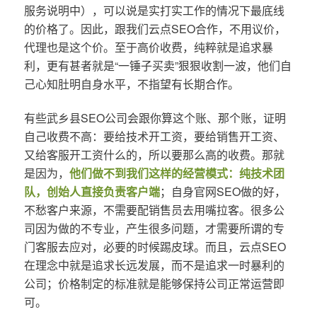
服务说明中），可以说是实打实工作的情况下最底线
的价格了。因此，跟我们云点SEO合作，不用议价，
代理也是这个价。至于高价收费，纯粹就是追求暴
利，更有甚者就是“一锤子买卖”狠狠收割一波，他们自
己心知肚明自身水平，不指望有长期合作。
有些武乡县SEO公司会跟你算这个账、那个账，证明
自己收费不高：要给技术开工资，要给销售开工资、
又给客服开工资什么的，所以要那么高的收费。那就
是因为，
他们做不到我们这样的经营模式：纯技术团
队，创始人直接负责客户端
；自身官网SEO做的好，
不愁客户来源，不需要配销售员去用嘴拉客。很多公
司因为做的不专业，产生很多问题，才需要所谓的专
门客服去应对，必要的时候踢皮球。而且，云点SEO
在理念中就是追求长远发展，而不是追求一时暴利的
公司；价格制定的标准就是能够保持公司正常运营即
可。