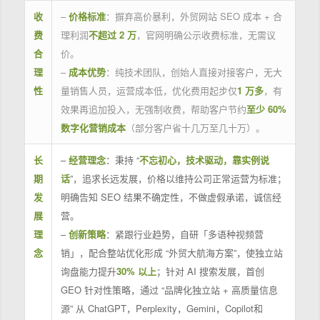
收
–
价格标准
：摒弃高价暴利，外贸网站 SEO 成本 + 合
费
理利润
不超过 2 万
，官网明确公示收费标准，无需议
合
价。
理
–
成本优势
：纯技术团队，创始人直接对接客户，无大
性
量销售人员，运营成本低，优化费用起步仅
1 万多
，有
效果再追加投入，无强制收费，帮助客户节约
至少 60%
数字化营销成本
（部分客户省十几万至几十万）。
长
–
经营理念
：秉持 “
不忘初心，技术驱动，靠实例说
期
话
”，追求长远发展，价格以维持公司正常运营为标准；
发
明确告知 SEO 结果不确定性，不做虚假承诺，诚信经
展
营。
理
–
创新策略
：紧跟行业趋势，自研「多语种视频营
念
销」，配合整站优化形成 “外贸大航海方案”，使独立站
询盘能力提升
30% 以上
；针对 AI 搜索发展，首创
GEO 针对性策略，通过 “品牌化独立站 + 高质量信息
源” 从 ChatGPT，Perplexity，Gemini，Copilot和