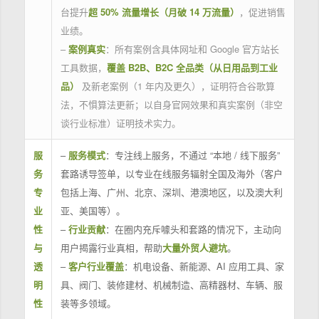
台提升
超 50% 流量增长（月破 14 万流量）
，促进销售
业绩。
–
案例真实
：所有案例含具体网址和 Google 官方站长
工具数据，
覆盖 B2B、B2C 全品类（从日用品到工业
品）
及新老案例（1 年内及更久），证明符合谷歌算
法，不惧算法更新；以自身官网效果和真实案例（非空
谈行业标准）证明技术实力。
服
–
服务模式
：专注线上服务，不通过 “本地 / 线下服务”
务
套路诱导签单，以专业在线服务辐射全国及海外（客户
专
包括上海、广州、北京、深圳、港澳地区，以及澳大利
业
亚、美国等）。
性
–
行业贡献
：在圈内充斥噱头和套路的情况下，主动向
与
用户揭露行业真相，帮助
大量外贸人避坑
。
透
–
客户行业覆盖
：机电设备、新能源、AI 应用工具、家
明
具、阀门、装修建材、机械制造、高精器材、车辆、服
性
装等多领域。