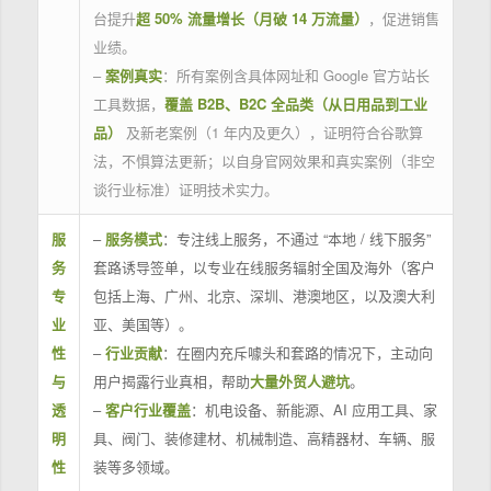
台提升
超 50% 流量增长（月破 14 万流量）
，促进销售
业绩。
–
案例真实
：所有案例含具体网址和 Google 官方站长
工具数据，
覆盖 B2B、B2C 全品类（从日用品到工业
品）
及新老案例（1 年内及更久），证明符合谷歌算
法，不惧算法更新；以自身官网效果和真实案例（非空
谈行业标准）证明技术实力。
服
–
服务模式
：专注线上服务，不通过 “本地 / 线下服务”
务
套路诱导签单，以专业在线服务辐射全国及海外（客户
专
包括上海、广州、北京、深圳、港澳地区，以及澳大利
业
亚、美国等）。
性
–
行业贡献
：在圈内充斥噱头和套路的情况下，主动向
与
用户揭露行业真相，帮助
大量外贸人避坑
。
透
–
客户行业覆盖
：机电设备、新能源、AI 应用工具、家
明
具、阀门、装修建材、机械制造、高精器材、车辆、服
性
装等多领域。