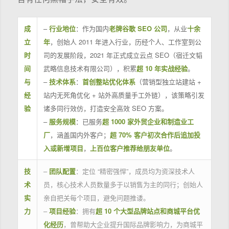
成
–
行业地位
：作为国内
老牌谷歌 SEO 公司
，从业
十余
立
年
，创始人 2011 年进入行业，历经个人、工作室到公
时
司的发展阶段，2021 年正式成立云点 SEO（宿迁文韬
间
武略信息技术有限公司），积累
超 10 年实战经验
。
与
–
技术体系
：
首创整站优化体系
（营销型独立站建站 +
经
站内无死角优化 + 站外高质量手工外链），该策略引发
验
诸多同行效仿，打造安全高效 SEO 方案。
–
服务规模
：已服务
超 1000 家外贸企业和制造业工
厂
，涵盖国内外客户；
超 70% 客户初次合作后追加投
入或新增项目
，
上百位客户推荐给朋友单位
。
技
–
团队配置
：定位 “精密强悍”，成员均为资深技术人
术
员，核心技术人员数量多于以销售为主的同行；创始人
实
亲自把关每个项目，避免问题推诿。
力
–
项目经验
：拥有
超 10 个大型品牌站点和商城平台优
化经历
，曾帮助大企业提升国际品牌影响力，为商城平