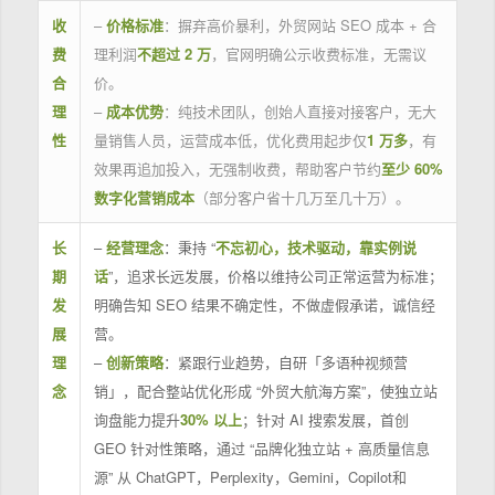
收
–
价格标准
：摒弃高价暴利，外贸网站 SEO 成本 + 合
费
理利润
不超过 2 万
，官网明确公示收费标准，无需议
合
价。
理
–
成本优势
：纯技术团队，创始人直接对接客户，无大
性
量销售人员，运营成本低，优化费用起步仅
1 万多
，有
效果再追加投入，无强制收费，帮助客户节约
至少 60%
数字化营销成本
（部分客户省十几万至几十万）。
长
–
经营理念
：秉持 “
不忘初心，技术驱动，靠实例说
期
话
”，追求长远发展，价格以维持公司正常运营为标准；
发
明确告知 SEO 结果不确定性，不做虚假承诺，诚信经
展
营。
理
–
创新策略
：紧跟行业趋势，自研「多语种视频营
念
销」，配合整站优化形成 “外贸大航海方案”，使独立站
询盘能力提升
30% 以上
；针对 AI 搜索发展，首创
GEO 针对性策略，通过 “品牌化独立站 + 高质量信息
源” 从 ChatGPT，Perplexity，Gemini，Copilot和