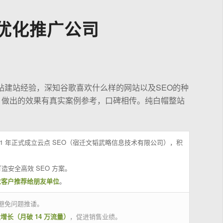
优化推广公司
站建站经验，深知谷歌喜欢什么样的网站以及SEO的种
，做出的效果有真实案例参考，口碑相传。纯白帽整站
21 年正式成立云点 SEO（宿迁文韬武略信息技术有限公司），积
造安全高效 SEO 方案。
位客户推荐给朋友单位
。
避免问题推诿。
量增长（月破 14 万流量）
，促进销售业绩。