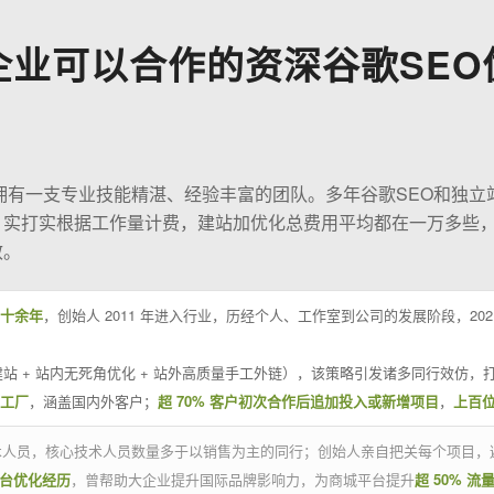
企业可以合作的资深谷歌SEO
O拥有一支专业技能精湛、经验丰富的团队。多年谷歌SEO和独立
；实打实根据工作量计费，建站加优化总费用平均都在一万多些
效。
十余年
，创始人 2011 年进入行业，历经个人、工作室到公司的发展阶段，20
站 + 站内无死角优化 + 站外高质量手工外链），该策略引发诸多同行效仿，打
业工厂
，涵盖国内外客户；
超 70% 客户初次合作后追加投入或新增项目
，
上百
技术人员，核心技术人员数量多于以销售为主的同行；创始人亲自把关每个项目，
平台优化经历
，曾帮助大企业提升国际品牌影响力，为商城平台提升
超 50% 流