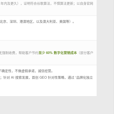
 年内及更久），证明符合谷歌算法，不惧算法更新；以自身官网
州、北京、深圳、港澳地区，以及澳大利亚、美国等）。
无强制收费，帮助客户节约
至少 60% 数字化营销成本
（部分客户
果不确定性，不做虚假承诺，诚信经营。
；针对 AI 搜索发展，首创 GEO 针对性策略，通过 “品牌化独立