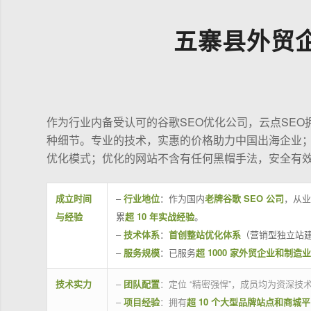
五寨县外贸
作为行业内备受认可的谷歌SEO优化公司，云点SE
种细节。专业的技术，实惠的价格助力中国出海企业
优化模式；优化的网站不含有任何黑帽手法，安全有
成立时间
–
行业地位
：作为国内
老牌谷歌 SEO 公司
，从业
与经验
累
超 10 年实战经验
。
–
技术体系
：
首创整站优化体系
（营销型独立站建
–
服务规模
：已服务
超 1000 家外贸企业和制造
技术实力
–
团队配置
：定位 “精密强悍”，成员均为资深
–
项目经验
：拥有
超 10 个大型品牌站点和商城