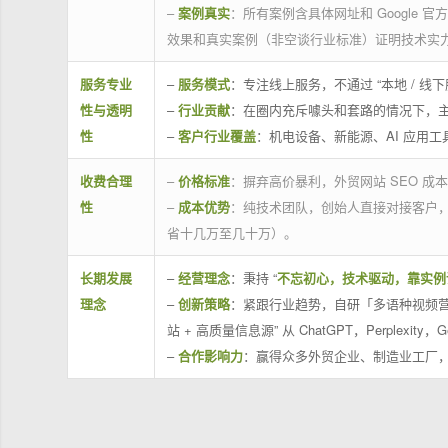
–
案例真实
：所有案例含具体网址和 Google 
效果和真实案例（非空谈行业标准）证明技术实
服务专业
–
服务模式
：专注线上服务，不通过 “本地 /
性与透明
–
行业贡献
：在圈内充斥噱头和套路的情况下，
性
–
客户行业覆盖
：机电设备、新能源、AI 应用
收费合理
–
价格标准
：摒弃高价暴利，外贸网站 SEO 成本
性
–
成本优势
：纯技术团队，创始人直接对接客户
省十几万至几十万）。
长期发展
–
经营理念
：秉持 “
不忘初心，技术驱动，靠实例
理念
–
创新策略
：紧跟行业趋势，自研「多语种视频营
站 + 高质量信息源” 从 ChatGPT，Perplexity，G
–
合作影响力
：赢得众多外贸企业、制造业工厂