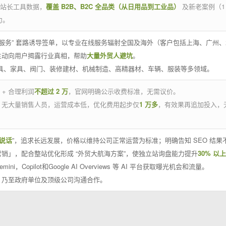
官方站长工具数据，
覆盖 B2B、B2C 全品类（从日用品到工业品）
及新老案例（1
力。
 线下服务” 套路诱导签单，以专业在线服务辐射全国及海外（客户包括上海、广
主动向用户揭露行业真相，帮助
大量外贸人避坑
。
工具、家具、阀门、装修建材、机械制造、高精器材、车辆、服装等多领域。
 + 合理利润
不超过 2 万
，官网明确公示收费标准，无需议价。
，无大量销售人员，运营成本低，优化费用起步仅
1 万多
，有效果再追加投入，
说话
”，追求长远发展，价格以维持公司正常运营为标准；明确告知 SEO 结
销」，配合整站优化形成 “外贸大航海方案”，使独立站询盘能力提升
30% 以上
emini，Copilot和Google AI Overviews 等 AI 平台获取曝光机会和流量。
，乃至政府单位及顶级公司沟通合作。