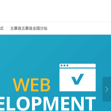
式
五寨县五寨县全国分站
下一页