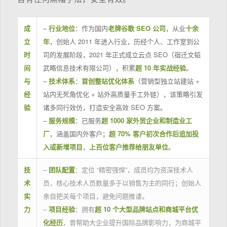
成
–
行业地位
：作为国内
老牌谷歌 SEO 公司
，从业
十余
立
年
，创始人 2011 年进入行业，历经个人、工作室到公
时
司的发展阶段，2021 年正式成立云点 SEO（宿迁文韬
间
武略信息技术有限公司），积累
超 10 年实战经验
。
与
–
技术体系
：
首创整站优化体系
（营销型独立站建站 +
经
站内无死角优化 + 站外高质量手工外链），该策略引发
验
诸多同行效仿，打造安全高效 SEO 方案。
–
服务规模
：已服务
超 1000 家外贸企业和制造业工
厂
，涵盖国内外客户；
超 70% 客户初次合作后追加投
入或新增项目
，
上百位客户推荐给朋友单位
。
技
–
团队配置
：定位 “精密强悍”，成员均为资深技术人
术
员，核心技术人员数量多于以销售为主的同行；创始人
实
亲自把关每个项目，避免问题推诿。
力
–
项目经验
：拥有
超 10 个大型品牌站点和商城平台优
化经历
，曾帮助大企业提升国际品牌影响力，为商城平