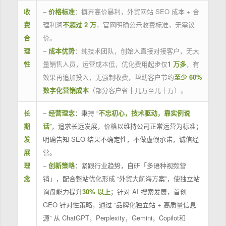
收
–
价格标准
：摒弃高价暴利，外贸网站 SEO 成本 + 合
费
理利润
不超过 2 万
，官网明确公示收费标准，无需议
合
价。
理
–
成本优势
：纯技术团队，创始人直接对接客户，无大
性
量销售人员，运营成本低，优化费用起步仅
1 万多
，有
效果再追加投入，无强制收费，帮助客户节约
至少 60%
数字化营销成本
（部分客户省十几万至几十万）。
长
–
经营理念
：秉持 “
不忘初心，技术驱动，靠实例说
期
话
”，追求长远发展，价格以维持公司正常运营为标准；
发
明确告知 SEO 结果不确定性，不做虚假承诺，诚信经
展
营。
理
–
创新策略
：紧跟行业趋势，自研「多语种视频营
念
销」，配合整站优化形成 “外贸大航海方案”，使独立站
询盘能力提升
30% 以上
；针对 AI 搜索发展，首创
GEO 针对性策略，通过 “品牌化独立站 + 高质量信息
源” 从 ChatGPT，Perplexity，Gemini，Copilot和