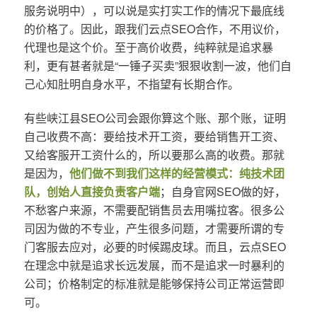
服务说明中），可以说是实打实工作的情况下最底线
的价格了。因此，跟我们云点SEO合作，不用议价，
代理也是这个价。至于高价收费，纯粹就是追求暴
利，更有甚者就是“一锤子买卖”狠狠收割一波，他们自
己心知肚明自身水平，不指望有长期合作。
有些峡江县SEO公司会跟你算这个账、那个账，证明
自己收费不高：要给技术开工资，要给销售开工资、
又给客服开工资什么的，所以要那么高的收费。那就
是因为，
他们做不到我们这样的经营模式：纯技术团
队，创始人直接负责客户端
；自身官网SEO做的好，
不愁客户来源，不需要配销售员去用嘴拉客。很多公
司因为做的不专业，产生很多问题，才需要所谓的专
门客服去应对，必要的时候踢皮球。而且，云点SEO
在理念中就是追求长远发展，而不是追求一时暴利的
公司；价格制定的标准就是能够保持公司正常运营即
可。