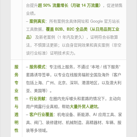
台提升
超 50% 流量增长（月破 14 万流量）
，促进销售
业绩。
–
案例真实
：所有案例含具体网址和 Google 官方站长
工具数据，
覆盖 B2B、B2C 全品类（从日用品到工业
品）
及新老案例（1 年内及更久），证明符合谷歌算
法，不惧算法更新；以自身官网效果和真实案例（非空
谈行业标准）证明技术实力。
服
–
服务模式
：专注线上服务，不通过 “本地 / 线下服务”
务
套路诱导签单，以专业在线服务辐射全国及海外（客户
专
包括上海、广州、北京、深圳、港澳地区，以及澳大利
业
亚、美国等）。
性
–
行业贡献
：在圈内充斥噱头和套路的情况下，主动向
与
用户揭露行业真相，帮助
大量外贸人避坑
。
透
–
客户行业覆盖
：机电设备、新能源、AI 应用工具、家
明
具、阀门、装修建材、机械制造、高精器材、车辆、服
性
装等多领域。