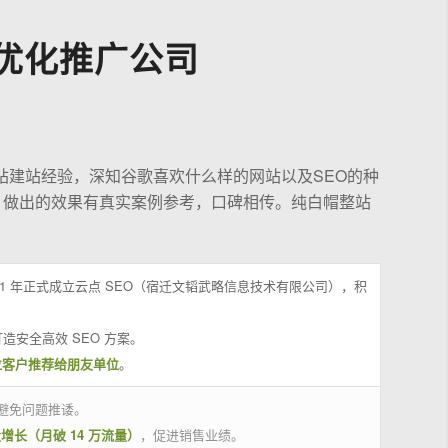
优化推广公司
站建站经验，深知谷歌喜欢什么样的网站以及SEO的种
，做出的效果有真实案例参考，口碑相传。纯白帽整站
21 年正式成立云点 SEO（宿迁文韬武略信息技术有限公司），积
造安全高效 SEO 方案。
位客户推荐给朋友单位
。
避免问题推诿。
量增长（月破 14 万流量）
，促进销售业绩。