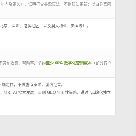
 年内及更久），证明符合谷歌算法，不惧算法更新；以自身官网
州、北京、深圳、港澳地区，以及澳大利亚、美国等）。
无强制收费，帮助客户节约
至少 60% 数字化营销成本
（部分客户
果不确定性，不做虚假承诺，诚信经营。
；针对 AI 搜索发展，首创 GEO 针对性策略，通过 “品牌化独立