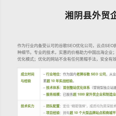
湘阴县外贸
作为行业内备受认可的谷歌SEO优化公司，云点SE
种细节。专业的技术，实惠的价格助力中国出海企业
优化模式；优化的网站不含有任何黑帽手法，安全有
成立时间
–
行业地位
：作为国内
老牌谷歌 SEO 公司
，从业
与经验
累
超 10 年实战经验
。
–
技术体系
：
首创整站优化体系
（营销型独立站建
–
服务规模
：已服务
超 1000 家外贸企业和制造
技术实力
–
团队配置
：定位 “精密强悍”，成员均为资深
–
项目经验
：拥有
超 10 个大型品牌站点和商城