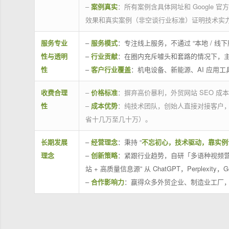
–
案例真实
：所有案例含具体网址和 Google 
效果和真实案例（非空谈行业标准）证明技术实
服务专业
–
服务模式
：专注线上服务，不通过 “本地 /
性与透明
–
行业贡献
：在圈内充斥噱头和套路的情况下，
性
–
客户行业覆盖
：机电设备、新能源、AI 应用
收费合理
–
价格标准
：摒弃高价暴利，外贸网站 SEO 成本
性
–
成本优势
：纯技术团队，创始人直接对接客户
省十几万至几十万）。
长期发展
–
经营理念
：秉持 “
不忘初心，技术驱动，靠实例
理念
–
创新策略
：紧跟行业趋势，自研「多语种视频营
站 + 高质量信息源” 从 ChatGPT，Perplexity，G
–
合作影响力
：赢得众多外贸企业、制造业工厂