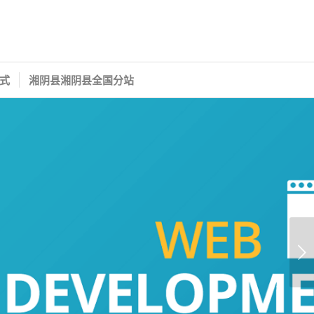
式
湘阴县湘阴县全国分站
下一页