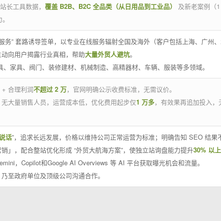
官方站长工具数据，
覆盖 B2B、B2C 全品类（从日用品到工业品）
及新老案例（1
力。
 线下服务” 套路诱导签单，以专业在线服务辐射全国及海外（客户包括上海、广
主动向用户揭露行业真相，帮助
大量外贸人避坑
。
工具、家具、阀门、装修建材、机械制造、高精器材、车辆、服装等多领域。
 + 合理利润
不超过 2 万
，官网明确公示收费标准，无需议价。
，无大量销售人员，运营成本低，优化费用起步仅
1 万多
，有效果再追加投入，
说话
”，追求长远发展，价格以维持公司正常运营为标准；明确告知 SEO 结
销」，配合整站优化形成 “外贸大航海方案”，使独立站询盘能力提升
30% 以上
emini，Copilot和Google AI Overviews 等 AI 平台获取曝光机会和流量。
，乃至政府单位及顶级公司沟通合作。