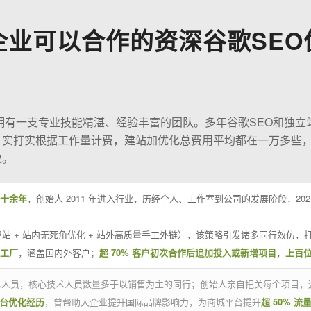
企业可以合作的资深谷歌SEO
O拥有一支专业技能精湛、经验丰富的团队。多年谷歌SEO和独立
；实打实根据工作量计费，建站加优化总费用平均都在一万多些
效。
十余年
，创始人 2011 年进入行业，历经个人、工作室到公司的发展阶段，20
站 + 站内无死角优化 + 站外高质量手工外链），该策略引发诸多同行效仿，打
业工厂
，涵盖国内外客户；
超 70% 客户初次合作后追加投入或新增项目
，
上百
技术人员，核心技术人员数量多于以销售为主的同行；创始人亲自把关每个项目，
平台优化经历
，曾帮助大企业提升国际品牌影响力，为商城平台提升
超 50% 流