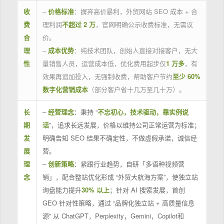
收
–
价格标准
：摒弃高价暴利，外贸网站 SEO 成本 + 合
费
理利润
不超过 2 万
，官网明确公示收费标准，无需议
合
价。
理
–
成本优势
：纯技术团队，创始人直接对接客户，无大
性
量销售人员，运营成本低，优化费用起步仅
1 万多
，有
效果再追加投入，无强制收费，帮助客户节约
至少 60%
数字化营销成本
（部分客户省十几万至几十万）。
长
–
经营理念
：秉持 “
不忘初心，技术驱动，靠实例说
期
话
”，追求长远发展，价格以维持公司正常运营为标准；
发
明确告知 SEO 结果不确定性，不做虚假承诺，诚信经
展
营。
理
–
创新策略
：紧跟行业趋势，自研「多语种视频营
念
销」，配合整站优化形成 “外贸大航海方案”，使独立站
询盘能力提升
30% 以上
；针对 AI 搜索发展，首创
GEO 针对性策略，通过 “品牌化独立站 + 高质量信息
源” 从 ChatGPT，Perplexity，Gemini，Copilot和