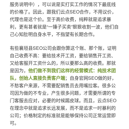
服务说明中），可以说是实打实工作的情况下最底线
的价格了。因此，跟我们云点SEO合作，不用议价，
代理也是这个价。至于高价收费，纯粹就是追求暴
利，更有甚者就是“一锤子买卖”狠狠收割一波，他们自
己心知肚明自身水平，不指望有长期合作。
有些襄垣县SEO公司会跟你算这个账、那个账，证明
自己收费不高：要给技术开工资，要给销售开工资、
又给客服开工资什么的，所以要那么高的收费。那就
是因为，
他们做不到我们这样的经营模式：纯技术团
队，创始人直接负责客户端
；自身官网SEO做的好，
不愁客户来源，不需要配销售员去用嘴拉客。很多公
司因为做的不专业，产生很多问题，才需要所谓的专
门客服去应对，必要的时候踢皮球。而且，云点SEO
在理念中就是追求长远发展，而不是追求一时暴利的
公司；价格制定的标准就是能够保持公司正常运营即
可。