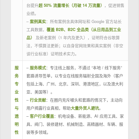
台提升
超 50% 流量增长（月破 14 万流量）
，促进销售
业绩。
–
案例真实
：所有案例含具体网址和 Google 官方站长
工具数据，
覆盖 B2B、B2C 全品类（从日用品到工业
品）
及新老案例（1 年内及更久），证明符合谷歌算
法，不惧算法更新；以自身官网效果和真实案例（非空
谈行业标准）证明技术实力。
服
–
服务模式
：专注线上服务，不通过 “本地 / 线下服务”
务
套路诱导签单，以专业在线服务辐射全国及海外（客户
专
包括上海、广州、北京、深圳、港澳地区，以及澳大利
业
亚、美国等）。
性
–
行业贡献
：在圈内充斥噱头和套路的情况下，主动向
与
用户揭露行业真相，帮助
大量外贸人避坑
。
透
–
客户行业覆盖
：机电设备、新能源、AI 应用工具、家
明
具、阀门、装修建材、机械制造、高精器材、车辆、服
性
装等多领域。