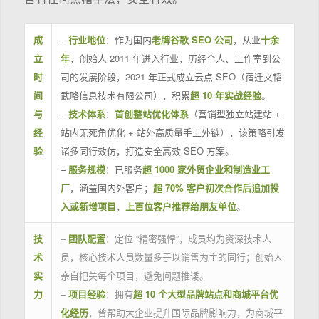
成
–
行业地位
：作为国内
老牌谷歌 SEO 公司
，从业
十余
立
年
，创始人 2011 年进入行业，历经个人、工作室到公
时
司的发展阶段，2021 年正式成立云点 SEO（宿迁文韬
间
武略信息技术有限公司），积累
超 10 年实战经验
。
与
–
技术体系
：
首创整站优化体系
（营销型独立站建站 +
经
站内无死角优化 + 站外高质量手工外链），该策略引发
验
诸多同行效仿，打造安全高效 SEO 方案。
–
服务规模
：已服务
超 1000 家外贸企业和制造业工
厂
，涵盖国内外客户；
超 70% 客户初次合作后追加投
入或新增项目
，
上百位客户推荐给朋友单位
。
技
–
团队配置
：定位 “精密强悍”，成员均为资深技术人
术
员，核心技术人员数量多于以销售为主的同行；创始人
实
亲自把关每个项目，避免问题推诿。
力
–
项目经验
：拥有
超 10 个大型品牌站点和商城平台优
化经历
，曾帮助大企业提升国际品牌影响力，为商城平