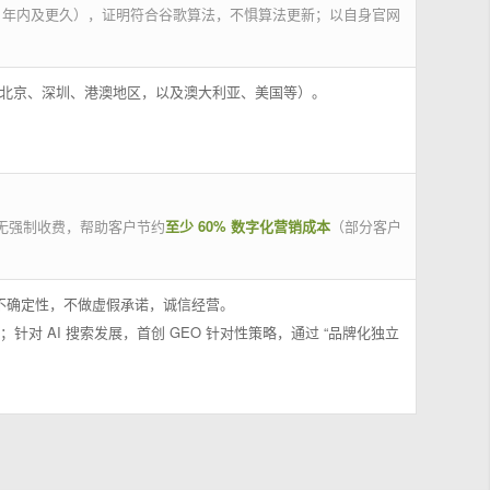
 年内及更久），证明符合谷歌算法，不惧算法更新；以自身官网
州、北京、深圳、港澳地区，以及澳大利亚、美国等）。
无强制收费，帮助客户节约
至少 60% 数字化营销成本
（部分客户
果不确定性，不做虚假承诺，诚信经营。
；针对 AI 搜索发展，首创 GEO 针对性策略，通过 “品牌化独立