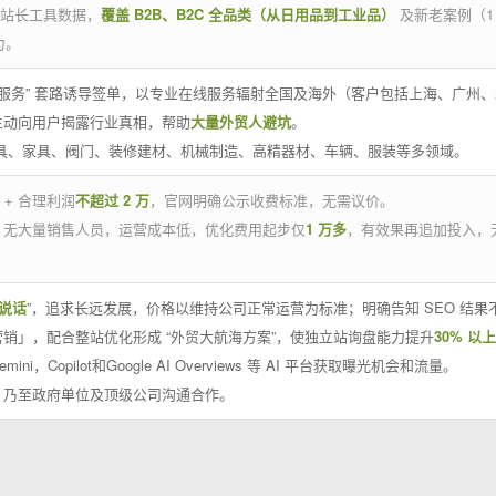
官方站长工具数据，
覆盖 B2B、B2C 全品类（从日用品到工业品）
及新老案例（1
力。
 线下服务” 套路诱导签单，以专业在线服务辐射全国及海外（客户包括上海、广
主动向用户揭露行业真相，帮助
大量外贸人避坑
。
工具、家具、阀门、装修建材、机械制造、高精器材、车辆、服装等多领域。
 + 合理利润
不超过 2 万
，官网明确公示收费标准，无需议价。
，无大量销售人员，运营成本低，优化费用起步仅
1 万多
，有效果再追加投入，
说话
”，追求长远发展，价格以维持公司正常运营为标准；明确告知 SEO 结
销」，配合整站优化形成 “外贸大航海方案”，使独立站询盘能力提升
30% 以上
emini，Copilot和Google AI Overviews 等 AI 平台获取曝光机会和流量。
，乃至政府单位及顶级公司沟通合作。