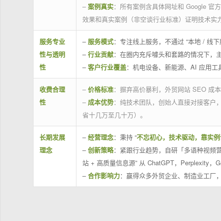
–
案例真实
：所有案例含具体网址和 Google 
效果和真实案例（非空谈行业标准）证明技术实
服务专业
–
服务模式
：专注线上服务，不通过 “本地 /
性与透明
–
行业贡献
：在圈内充斥噱头和套路的情况下，
性
–
客户行业覆盖
：机电设备、新能源、AI 应用
收费合理
–
价格标准
：摒弃高价暴利，外贸网站 SEO 成本
性
–
成本优势
：纯技术团队，创始人直接对接客户
省十几万至几十万）。
长期发展
–
经营理念
：秉持 “
不忘初心，技术驱动，靠实例
理念
–
创新策略
：紧跟行业趋势，自研「多语种视频营
站 + 高质量信息源” 从 ChatGPT，Perplexity，G
–
合作影响力
：赢得众多外贸企业、制造业工厂