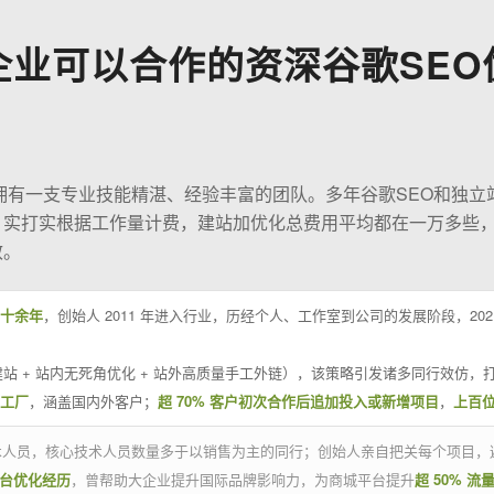
企业可以合作的资深谷歌SEO
O拥有一支专业技能精湛、经验丰富的团队。多年谷歌SEO和独立
；实打实根据工作量计费，建站加优化总费用平均都在一万多些
效。
十余年
，创始人 2011 年进入行业，历经个人、工作室到公司的发展阶段，20
站 + 站内无死角优化 + 站外高质量手工外链），该策略引发诸多同行效仿，打
业工厂
，涵盖国内外客户；
超 70% 客户初次合作后追加投入或新增项目
，
上百
技术人员，核心技术人员数量多于以销售为主的同行；创始人亲自把关每个项目，
平台优化经历
，曾帮助大企业提升国际品牌影响力，为商城平台提升
超 50% 流