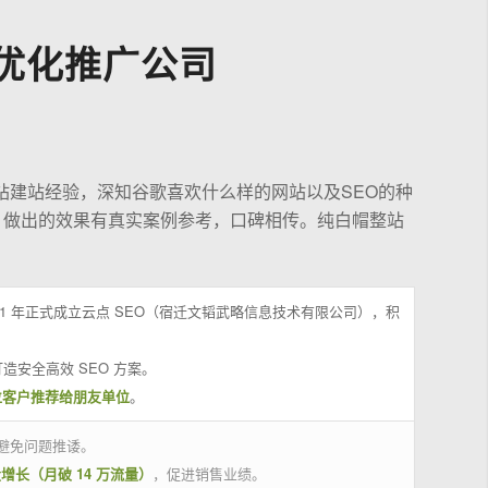
优化推广公司
站建站经验，深知谷歌喜欢什么样的网站以及SEO的种
，做出的效果有真实案例参考，口碑相传。纯白帽整站
21 年正式成立云点 SEO（宿迁文韬武略信息技术有限公司），积
造安全高效 SEO 方案。
位客户推荐给朋友单位
。
避免问题推诿。
量增长（月破 14 万流量）
，促进销售业绩。