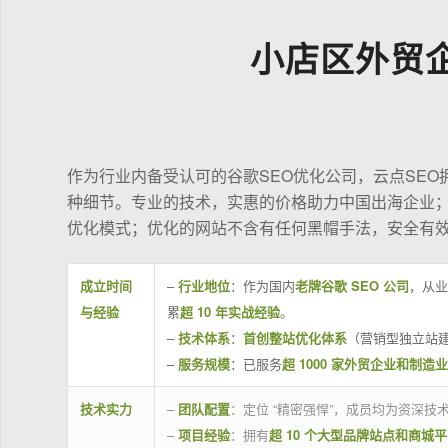
小店区外贸
作为行业内备受认可的谷歌SEO优化公司，云点SE
种细节。专业的技术，实惠的价格助力中国出海企业
优化模式；优化的网站不含有任何黑帽手法，安全有
成立时间
–
行业地位
：作为国内
老牌谷歌 SEO 公司
，从业
与经验
累
超 10 年实战经验
。
–
技术体系
：
首创整站优化体系
（营销型独立站建
–
服务规模
：已服务
超 1000 家外贸企业和制造
技术实力
–
团队配置
：定位 “精密强悍”，成员均为资深
–
项目经验
：拥有
超 10 个大型品牌站点和商城