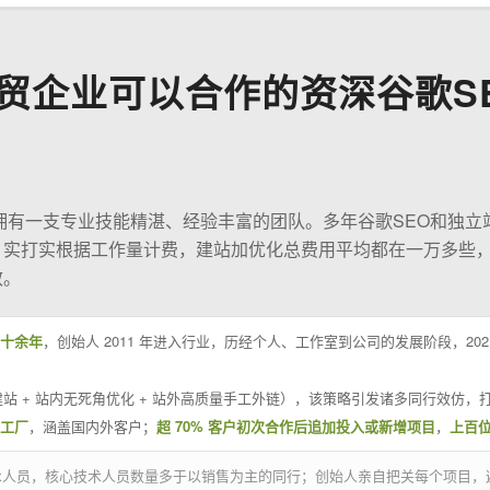
贸企业可以合作的资深谷歌S
O拥有一支专业技能精湛、经验丰富的团队。多年谷歌SEO和独立
；实打实根据工作量计费，建站加优化总费用平均都在一万多些
效。
十余年
，创始人 2011 年进入行业，历经个人、工作室到公司的发展阶段，20
站 + 站内无死角优化 + 站外高质量手工外链），该策略引发诸多同行效仿，打
业工厂
，涵盖国内外客户；
超 70% 客户初次合作后追加投入或新增项目
，
上百
技术人员，核心技术人员数量多于以销售为主的同行；创始人亲自把关每个项目，