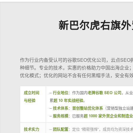
新巴尔虎右旗外
作为行业内备受认可的谷歌SEO优化公司，云点SE
种细节。专业的技术，实惠的价格助力中国出海企业
优化模式；优化的网站不含有任何黑帽手法，安全有
成立时间
–
行业地位
：作为国内
老牌谷歌 SEO 公司
，从业
与经验
累
超 10 年实战经验
。
–
技术体系
：
首创整站优化体系
（营销型独立站建
–
服务规模
：已服务
超 1000 家外贸企业和制造
技术实力
–
团队配置
：定位 “精密强悍”，成员均为资深