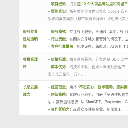
–
项目经验
：拥有
超 10 个大型品牌站点和商城
–
案例真实
：所有案例含具体网址和 Google 
效果和真实案例（非空谈行业标准）证明技术实
服务专业
–
服务模式
：专注线上服务，不通过 “本地 /
性与透明
–
行业贡献
：在圈内充斥噱头和套路的情况下，
性
–
客户行业覆盖
：机电设备、新能源、AI 应用
收费合理
–
价格标准
：摒弃高价暴利，外贸网站 SEO 成本
性
–
成本优势
：纯技术团队，创始人直接对接客户
省十几万至几十万）。
长期发展
–
经营理念
：秉持 “
不忘初心，技术驱动，靠实例
理念
–
创新策略
：紧跟行业趋势，自研「多语种视频营
站 + 高质量信息源” 从 ChatGPT，Perplexity，G
–
合作影响力
：赢得众多外贸企业、制造业工厂