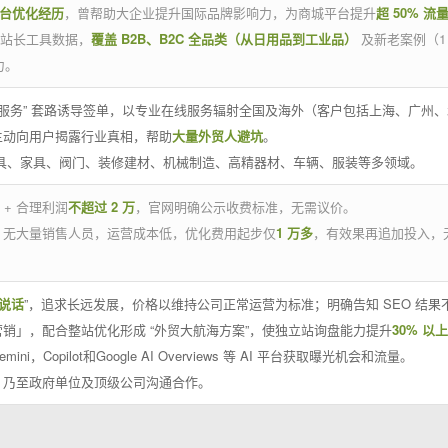
平台优化经历
，曾帮助大企业提升国际品牌影响力，为商城平台提升
超 50% 流
官方站长工具数据，
覆盖 B2B、B2C 全品类（从日用品到工业品）
及新老案例（1
力。
 线下服务” 套路诱导签单，以专业在线服务辐射全国及海外（客户包括上海、广
主动向用户揭露行业真相，帮助
大量外贸人避坑
。
工具、家具、阀门、装修建材、机械制造、高精器材、车辆、服装等多领域。
 + 合理利润
不超过 2 万
，官网明确公示收费标准，无需议价。
，无大量销售人员，运营成本低，优化费用起步仅
1 万多
，有效果再追加投入，
说话
”，追求长远发展，价格以维持公司正常运营为标准；明确告知 SEO 结
销」，配合整站优化形成 “外贸大航海方案”，使独立站询盘能力提升
30% 以上
emini，Copilot和Google AI Overviews 等 AI 平台获取曝光机会和流量。
，乃至政府单位及顶级公司沟通合作。