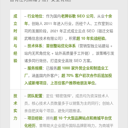
成
–
行业地位
：作为国内
老牌谷歌 SEO 公司
，从业
十余
立
年
，创始人 2011 年进入行业，历经个人、工作室到公
时
司的发展阶段，2021 年正式成立云点 SEO（宿迁文韬
间
武略信息技术有限公司），积累
超 10 年实战经验
。
与
–
技术体系
：
首创整站优化体系
（营销型独立站建站 +
经
站内无死角优化 + 站外高质量手工外链），该策略引发
验
诸多同行效仿，打造安全高效 SEO 方案。
–
服务规模
：已服务
超 1000 家外贸企业和制造业工
厂
，涵盖国内外客户；
超 70% 客户初次合作后追加投
入或新增项目
，
上百位客户推荐给朋友单位
。
技
–
团队配置
：定位 “精密强悍”，成员均为资深技术人
术
员，核心技术人员数量多于以销售为主的同行；创始人
实
亲自把关每个项目，避免问题推诿。
力
–
项目经验
：拥有
超 10 个大型品牌站点和商城平台优
化经历
，曾帮助大企业提升国际品牌影响力，为商城平