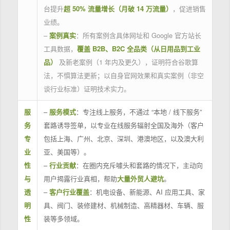
台提升
超 50% 流量增长（月破 14 万流量）
，促进销售
业绩。
–
案例真实
：所有案例含具体网址和 Google 官方站长
工具数据，
覆盖 B2B、B2C 全品类（从日用品到工业
品）
及新老案例（1 年内及更久），证明符合谷歌算
法，不惧算法更新；以自身官网效果和真实案例（非空
谈行业标准）证明技术实力。
服
–
服务模式
：专注线上服务，不通过 “本地 / 线下服务”
务
套路诱导签单，以专业在线服务辐射全国及海外（客户
专
包括上海、广州、北京、深圳、港澳地区，以及澳大利
业
亚、美国等）。
性
–
行业贡献
：在圈内充斥噱头和套路的情况下，主动向
与
用户揭露行业真相，帮助
大量外贸人避坑
。
透
–
客户行业覆盖
：机电设备、新能源、AI 应用工具、家
明
具、阀门、装修建材、机械制造、高精器材、车辆、服
性
装等多领域。