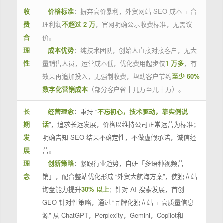
收
–
价格标准
：摒弃高价暴利，外贸网站 SEO 成本 + 合
费
理利润
不超过 2 万
，官网明确公示收费标准，无需议
合
价。
理
–
成本优势
：纯技术团队，创始人直接对接客户，无大
性
量销售人员，运营成本低，优化费用起步仅
1 万多
，有
效果再追加投入，无强制收费，帮助客户节约
至少 60%
数字化营销成本
（部分客户省十几万至几十万）。
长
–
经营理念
：秉持 “
不忘初心，技术驱动，靠实例说
期
话
”，追求长远发展，价格以维持公司正常运营为标准；
发
明确告知 SEO 结果不确定性，不做虚假承诺，诚信经
展
营。
理
–
创新策略
：紧跟行业趋势，自研「多语种视频营
念
销」，配合整站优化形成 “外贸大航海方案”，使独立站
询盘能力提升
30% 以上
；针对 AI 搜索发展，首创
GEO 针对性策略，通过 “品牌化独立站 + 高质量信息
源” 从 ChatGPT，Perplexity，Gemini，Copilot和