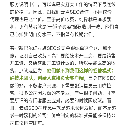
服务说明中），可以说是实打实工作的情况下最底线
的价格了。因此，跟我们云点SEO合作，不用议价，
代理也是这个价。至于高价收费，纯粹就是追求暴
利，更有甚者就是“一锤子买卖”狠狠收割一波，他们自
己心知肚明自身水平，不指望有长期合作。
有些新巴尔虎左旗SEO公司会跟你算这个账、那个
账，证明自己收费不高：要给技术开工资，要给销售
开工资、又给客服开工资什么的，所以要那么高的收
费。那就是因为，
他们做不到我们这样的经营模式：
纯技术团队，创始人直接负责客户端
；自身官网SEO
做的好，不愁客户来源，不需要配销售员去用嘴拉
客。很多公司因为做的不专业，产生很多问题，才需
要所谓的专门客服去应对，必要的时候踢皮球。而
且，云点SEO在理念中就是追求长远发展，而不是追
求一时暴利的公司；价格制定的标准就是能够保持公
司正常运营即可。