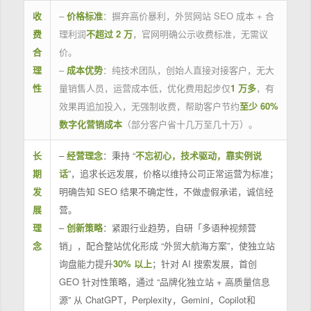
收
–
价格标准
：摒弃高价暴利，外贸网站 SEO 成本 + 合
费
理利润
不超过 2 万
，官网明确公示收费标准，无需议
合
价。
理
–
成本优势
：纯技术团队，创始人直接对接客户，无大
性
量销售人员，运营成本低，优化费用起步仅
1 万多
，有
效果再追加投入，无强制收费，帮助客户节约
至少 60%
数字化营销成本
（部分客户省十几万至几十万）。
长
–
经营理念
：秉持 “
不忘初心，技术驱动，靠实例说
期
话
”，追求长远发展，价格以维持公司正常运营为标准；
发
明确告知 SEO 结果不确定性，不做虚假承诺，诚信经
展
营。
理
–
创新策略
：紧跟行业趋势，自研「多语种视频营
念
销」，配合整站优化形成 “外贸大航海方案”，使独立站
询盘能力提升
30% 以上
；针对 AI 搜索发展，首创
GEO 针对性策略，通过 “品牌化独立站 + 高质量信息
源” 从 ChatGPT，Perplexity，Gemini，Copilot和