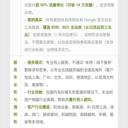
台提升
超 50% 流量增长（月破 14 万流量）
，促进销售
业绩。
–
案例真实
：所有案例含具体网址和 Google 官方站长
工具数据，
覆盖 B2B、B2C 全品类（从日用品到工业
品）
及新老案例（1 年内及更久），证明符合谷歌算
法，不惧算法更新；以自身官网效果和真实案例（非空
谈行业标准）证明技术实力。
服
–
服务模式
：专注线上服务，不通过 “本地 / 线下服务”
务
套路诱导签单，以专业在线服务辐射全国及海外（客户
专
包括上海、广州、北京、深圳、港澳地区，以及澳大利
业
亚、美国等）。
性
–
行业贡献
：在圈内充斥噱头和套路的情况下，主动向
与
用户揭露行业真相，帮助
大量外贸人避坑
。
透
–
客户行业覆盖
：机电设备、新能源、AI 应用工具、家
明
具、阀门、装修建材、机械制造、高精器材、车辆、服
性
装等多领域。