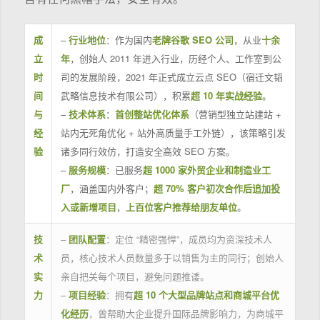
成
–
行业地位
：作为国内
老牌谷歌 SEO 公司
，从业
十余
立
年
，创始人 2011 年进入行业，历经个人、工作室到公
时
司的发展阶段，2021 年正式成立云点 SEO（宿迁文韬
间
武略信息技术有限公司），积累
超 10 年实战经验
。
与
–
技术体系
：
首创整站优化体系
（营销型独立站建站 +
经
站内无死角优化 + 站外高质量手工外链），该策略引发
验
诸多同行效仿，打造安全高效 SEO 方案。
–
服务规模
：已服务
超 1000 家外贸企业和制造业工
厂
，涵盖国内外客户；
超 70% 客户初次合作后追加投
入或新增项目
，
上百位客户推荐给朋友单位
。
技
–
团队配置
：定位 “精密强悍”，成员均为资深技术人
术
员，核心技术人员数量多于以销售为主的同行；创始人
实
亲自把关每个项目，避免问题推诿。
力
–
项目经验
：拥有
超 10 个大型品牌站点和商城平台优
化经历
，曾帮助大企业提升国际品牌影响力，为商城平