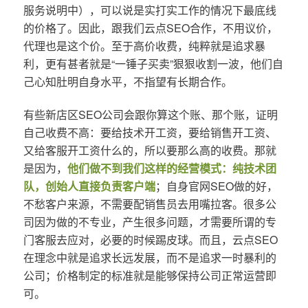
服务说明中），可以说是实打实工作的情况下最底线
的价格了。因此，跟我们云点SEO合作，不用议价，
代理也是这个价。至于高价收费，纯粹就是追求暴
利，更有甚者就是“一锤子买卖”狠狠收割一波，他们自
己心知肚明自身水平，不指望有长期合作。
有些新店区SEO公司会跟你算这个账、那个账，证明
自己收费不高：要给技术开工资，要给销售开工资、
又给客服开工资什么的，所以要那么高的收费。那就
是因为，
他们做不到我们这样的经营模式：纯技术团
队，创始人直接负责客户端
；自身官网SEO做的好，
不愁客户来源，不需要配销售员去用嘴拉客。很多公
司因为做的不专业，产生很多问题，才需要所谓的专
门客服去应对，必要的时候踢皮球。而且，云点SEO
在理念中就是追求长远发展，而不是追求一时暴利的
公司；价格制定的标准就是能够保持公司正常运营即
可。