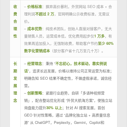
收
–
价格标准
：摒弃高价暴利，外贸网站 SEO 成本 + 合
费
理利润
不超过 2 万
，官网明确公示收费标准，无需议
合
价。
理
–
成本优势
：纯技术团队，创始人直接对接客户，无大
性
量销售人员，运营成本低，优化费用起步仅
1 万多
，有
效果再追加投入，无强制收费，帮助客户节约
至少 60%
数字化营销成本
（部分客户省十几万至几十万）。
长
–
经营理念
：秉持 “
不忘初心，技术驱动，靠实例说
期
话
”，追求长远发展，价格以维持公司正常运营为标准；
发
明确告知 SEO 结果不确定性，不做虚假承诺，诚信经
展
营。
理
–
创新策略
：紧跟行业趋势，自研「多语种视频营
念
销」，配合整站优化形成 “外贸大航海方案”，使独立站
询盘能力提升
30% 以上
；针对 AI 搜索发展，首创
GEO 针对性策略，通过 “品牌化独立站 + 高质量信息
源” 从 ChatGPT，Perplexity，Gemini，Copilot和