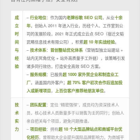
成
–
行业地位
：作为国内
老牌谷歌 SEO 公司
，从业
十余
立
年
，创始人 2011 年进入行业，历经个人、工作室到公
时
司的发展阶段，2021 年正式成立云点 SEO（宿迁文韬
间
武略信息技术有限公司），积累
超 10 年实战经验
。
与
–
技术体系
：
首创整站优化体系
（营销型独立站建站 +
经
站内无死角优化 + 站外高质量手工外链），该策略引发
验
诸多同行效仿，打造安全高效 SEO 方案。
–
服务规模
：已服务
超 1000 家外贸企业和制造业工
厂
，涵盖国内外客户；
超 70% 客户初次合作后追加投
入或新增项目
，
上百位客户推荐给朋友单位
。
技
–
团队配置
：定位 “精密强悍”，成员均为资深技术人
术
员，核心技术人员数量多于以销售为主的同行；创始人
实
亲自把关每个项目，避免问题推诿。
力
–
项目经验
：拥有
超 10 个大型品牌站点和商城平台优
化经历
，曾帮助大企业提升国际品牌影响力，为商城平