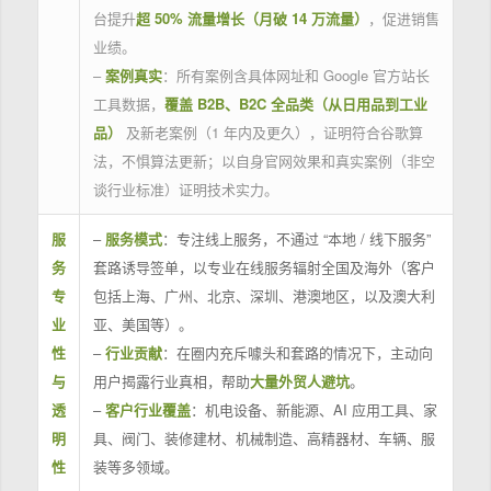
台提升
超 50% 流量增长（月破 14 万流量）
，促进销售
业绩。
–
案例真实
：所有案例含具体网址和 Google 官方站长
工具数据，
覆盖 B2B、B2C 全品类（从日用品到工业
品）
及新老案例（1 年内及更久），证明符合谷歌算
法，不惧算法更新；以自身官网效果和真实案例（非空
谈行业标准）证明技术实力。
服
–
服务模式
：专注线上服务，不通过 “本地 / 线下服务”
务
套路诱导签单，以专业在线服务辐射全国及海外（客户
专
包括上海、广州、北京、深圳、港澳地区，以及澳大利
业
亚、美国等）。
性
–
行业贡献
：在圈内充斥噱头和套路的情况下，主动向
与
用户揭露行业真相，帮助
大量外贸人避坑
。
透
–
客户行业覆盖
：机电设备、新能源、AI 应用工具、家
明
具、阀门、装修建材、机械制造、高精器材、车辆、服
性
装等多领域。