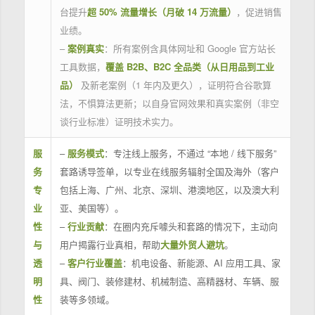
台提升
超 50% 流量增长（月破 14 万流量）
，促进销售
业绩。
–
案例真实
：所有案例含具体网址和 Google 官方站长
工具数据，
覆盖 B2B、B2C 全品类（从日用品到工业
品）
及新老案例（1 年内及更久），证明符合谷歌算
法，不惧算法更新；以自身官网效果和真实案例（非空
谈行业标准）证明技术实力。
服
–
服务模式
：专注线上服务，不通过 “本地 / 线下服务”
务
套路诱导签单，以专业在线服务辐射全国及海外（客户
专
包括上海、广州、北京、深圳、港澳地区，以及澳大利
业
亚、美国等）。
性
–
行业贡献
：在圈内充斥噱头和套路的情况下，主动向
与
用户揭露行业真相，帮助
大量外贸人避坑
。
透
–
客户行业覆盖
：机电设备、新能源、AI 应用工具、家
明
具、阀门、装修建材、机械制造、高精器材、车辆、服
性
装等多领域。