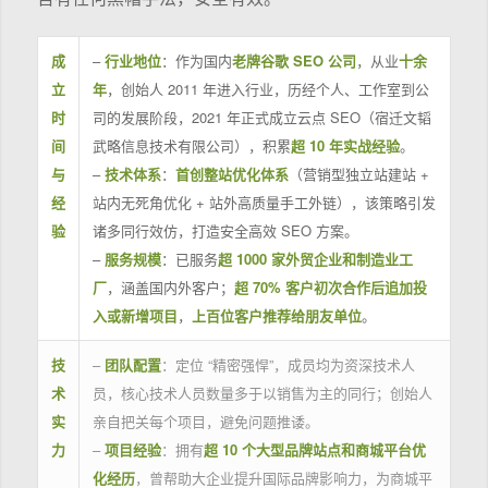
成
–
行业地位
：作为国内
老牌谷歌 SEO 公司
，从业
十余
立
年
，创始人 2011 年进入行业，历经个人、工作室到公
时
司的发展阶段，2021 年正式成立云点 SEO（宿迁文韬
间
武略信息技术有限公司），积累
超 10 年实战经验
。
与
–
技术体系
：
首创整站优化体系
（营销型独立站建站 +
经
站内无死角优化 + 站外高质量手工外链），该策略引发
验
诸多同行效仿，打造安全高效 SEO 方案。
–
服务规模
：已服务
超 1000 家外贸企业和制造业工
厂
，涵盖国内外客户；
超 70% 客户初次合作后追加投
入或新增项目
，
上百位客户推荐给朋友单位
。
技
–
团队配置
：定位 “精密强悍”，成员均为资深技术人
术
员，核心技术人员数量多于以销售为主的同行；创始人
实
亲自把关每个项目，避免问题推诿。
力
–
项目经验
：拥有
超 10 个大型品牌站点和商城平台优
化经历
，曾帮助大企业提升国际品牌影响力，为商城平