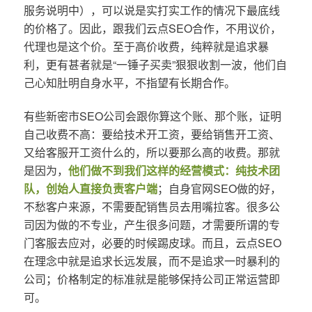
服务说明中），可以说是实打实工作的情况下最底线
的价格了。因此，跟我们云点SEO合作，不用议价，
代理也是这个价。至于高价收费，纯粹就是追求暴
利，更有甚者就是“一锤子买卖”狠狠收割一波，他们自
己心知肚明自身水平，不指望有长期合作。
有些新密市SEO公司会跟你算这个账、那个账，证明
自己收费不高：要给技术开工资，要给销售开工资、
又给客服开工资什么的，所以要那么高的收费。那就
是因为，
他们做不到我们这样的经营模式：纯技术团
队，创始人直接负责客户端
；自身官网SEO做的好，
不愁客户来源，不需要配销售员去用嘴拉客。很多公
司因为做的不专业，产生很多问题，才需要所谓的专
门客服去应对，必要的时候踢皮球。而且，云点SEO
在理念中就是追求长远发展，而不是追求一时暴利的
公司；价格制定的标准就是能够保持公司正常运营即
可。