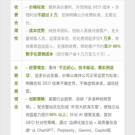
收
–
价格标准
：摒弃高价暴利，外贸网站 SEO 成本 + 合
费
理利润
不超过 2 万
，官网明确公示收费标准，无需议
合
价。
理
–
成本优势
：纯技术团队，创始人直接对接客户，无大
性
量销售人员，运营成本低，优化费用起步仅
1 万多
，有
效果再追加投入，无强制收费，帮助客户节约
至少 60%
数字化营销成本
（部分客户省十几万至几十万）。
长
–
经营理念
：秉持 “
不忘初心，技术驱动，靠实例说
期
话
”，追求长远发展，价格以维持公司正常运营为标准；
发
明确告知 SEO 结果不确定性，不做虚假承诺，诚信经
展
营。
理
–
创新策略
：紧跟行业趋势，自研「多语种视频营
念
销」，配合整站优化形成 “外贸大航海方案”，使独立站
询盘能力提升
30% 以上
；针对 AI 搜索发展，首创
GEO 针对性策略，通过 “品牌化独立站 + 高质量信息
源” 从 ChatGPT，Perplexity，Gemini，Copilot和