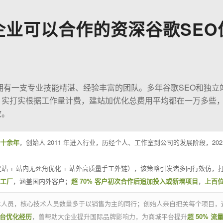
企业可以合作的资深谷歌SEO
O拥有一支专业技能精湛、经验丰富的团队。多年谷歌SEO和独立
；实打实根据工作量计费，建站加优化总费用平均都在一万多些
效。
十余年
，创始人 2011 年进入行业，历经个人、工作室到公司的发展阶段，20
站 + 站内无死角优化 + 站外高质量手工外链），该策略引发诸多同行效仿，打
业工厂
，涵盖国内外客户；
超 70% 客户初次合作后追加投入或新增项目
，
上百
技术人员，核心技术人员数量多于以销售为主的同行；创始人亲自把关每个项目，
平台优化经历
，曾帮助大企业提升国际品牌影响力，为商城平台提升
超 50% 流