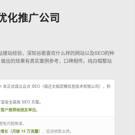
优化推广公司
站建站经验，深知谷歌喜欢什么样的网站以及SEO的种
，做出的效果有真实案例参考，口碑相传。纯白帽整站
21 年正式成立云点 SEO（宿迁文韬武略信息技术有限公司），积
造安全高效 SEO 方案。
位客户推荐给朋友单位
。
避免问题推诿。
量增长（月破 14 万流量）
，促进销售业绩。