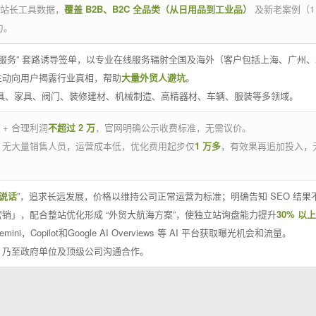
官方站长工具数据，
覆盖 B2B、B2C 全品类（从日用品到工业品）
及新老案例（1
力。
 线下服务” 套路诱导签单，以专业在线服务辐射全国及海外（客户包括上海、广
主动向用户揭露行业真相，帮助
大量外贸人避坑
。
工具、家具、阀门、装修建材、机械制造、高精器材、车辆、服装等多领域。
 + 合理利润
不超过 2 万
，官网明确公示收费标准，无需议价。
，无大量销售人员，运营成本低，优化费用起步仅
1 万多
，有效果再追加投入，
说话
”，追求长远发展，价格以维持公司正常运营为标准；明确告知 SEO 结
销」，配合整站优化形成 “外贸大航海方案”，使独立站询盘能力提升
30% 以上
emini，Copilot和Google AI Overviews 等 AI 平台获取曝光机会和流量。
，乃至政府单位及顶级公司沟通合作。