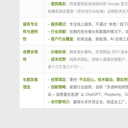
–
案例真实
：所有案例含具体网址和 Google 
效果和真实案例（非空谈行业标准）证明技术实
服务专业
–
服务模式
：专注线上服务，不通过 “本地 /
性与透明
–
行业贡献
：在圈内充斥噱头和套路的情况下，
性
–
客户行业覆盖
：机电设备、新能源、AI 应用
收费合理
–
价格标准
：摒弃高价暴利，外贸网站 SEO 成本
性
–
成本优势
：纯技术团队，创始人直接对接客户
省十几万至几十万）。
长期发展
–
经营理念
：秉持 “
不忘初心，技术驱动，靠实例
理念
–
创新策略
：紧跟行业趋势，自研「多语种视频营
站 + 高质量信息源” 从 ChatGPT，Perplexity，G
–
合作影响力
：赢得众多外贸企业、制造业工厂