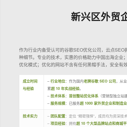
新兴区外贸
作为行业内备受认可的谷歌SEO优化公司，云点SE
种细节。专业的技术，实惠的价格助力中国出海企业
优化模式；优化的网站不含有任何黑帽手法，安全有
成立时间
–
行业地位
：作为国内
老牌谷歌 SEO 公司
，从业
与经验
累
超 10 年实战经验
。
–
技术体系
：
首创整站优化体系
（营销型独立站建
–
服务规模
：已服务
超 1000 家外贸企业和制造
技术实力
–
团队配置
：定位 “精密强悍”，成员均为资深
–
项目经验
：拥有
超 10 个大型品牌站点和商城