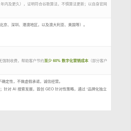
 年内及更久），证明符合谷歌算法，不惧算法更新；以自身官网
州、北京、深圳、港澳地区，以及澳大利亚、美国等）。
无强制收费，帮助客户节约
至少 60% 数字化营销成本
（部分客户
果不确定性，不做虚假承诺，诚信经营。
；针对 AI 搜索发展，首创 GEO 针对性策略，通过 “品牌化独立