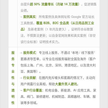
台提升
超 50% 流量增长（月破 14 万流量）
，促进销售
业绩。
–
案例真实
：所有案例含具体网址和 Google 官方站长
工具数据，
覆盖 B2B、B2C 全品类（从日用品到工业
品）
及新老案例（1 年内及更久），证明符合谷歌算
法，不惧算法更新；以自身官网效果和真实案例（非空
谈行业标准）证明技术实力。
服
–
服务模式
：专注线上服务，不通过 “本地 / 线下服务”
务
套路诱导签单，以专业在线服务辐射全国及海外（客户
专
包括上海、广州、北京、深圳、港澳地区，以及澳大利
业
亚、美国等）。
性
–
行业贡献
：在圈内充斥噱头和套路的情况下，主动向
与
用户揭露行业真相，帮助
大量外贸人避坑
。
透
–
客户行业覆盖
：机电设备、新能源、AI 应用工具、家
明
具、阀门、装修建材、机械制造、高精器材、车辆、服
性
装等多领域。