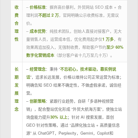
收
–
价格标准
：摒弃高价暴利，外贸网站 SEO 成本 + 合
费
理利润
不超过 2 万
，官网明确公示收费标准，无需议
合
价。
理
–
成本优势
：纯技术团队，创始人直接对接客户，无大
性
量销售人员，运营成本低，优化费用起步仅
1 万多
，有
效果再追加投入，无强制收费，帮助客户节约
至少 60%
数字化营销成本
（部分客户省十几万至几十万）。
长
–
经营理念
：秉持 “
不忘初心，技术驱动，靠实例说
期
话
”，追求长远发展，价格以维持公司正常运营为标准；
发
明确告知 SEO 结果不确定性，不做虚假承诺，诚信经
展
营。
理
–
创新策略
：紧跟行业趋势，自研「多语种视频营
念
销」，配合整站优化形成 “外贸大航海方案”，使独立站
询盘能力提升
30% 以上
；针对 AI 搜索发展，首创
GEO 针对性策略，通过 “品牌化独立站 + 高质量信息
源” 从 ChatGPT，Perplexity，Gemini，Copilot和