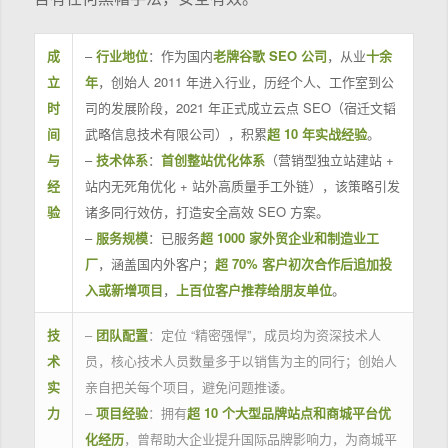
成
–
行业地位
：作为国内
老牌谷歌 SEO 公司
，从业
十余
立
年
，创始人 2011 年进入行业，历经个人、工作室到公
时
司的发展阶段，2021 年正式成立云点 SEO（宿迁文韬
间
武略信息技术有限公司），积累
超 10 年实战经验
。
与
–
技术体系
：
首创整站优化体系
（营销型独立站建站 +
经
站内无死角优化 + 站外高质量手工外链），该策略引发
验
诸多同行效仿，打造安全高效 SEO 方案。
–
服务规模
：已服务
超 1000 家外贸企业和制造业工
厂
，涵盖国内外客户；
超 70% 客户初次合作后追加投
入或新增项目
，
上百位客户推荐给朋友单位
。
技
–
团队配置
：定位 “精密强悍”，成员均为资深技术人
术
员，核心技术人员数量多于以销售为主的同行；创始人
实
亲自把关每个项目，避免问题推诿。
力
–
项目经验
：拥有
超 10 个大型品牌站点和商城平台优
化经历
，曾帮助大企业提升国际品牌影响力，为商城平