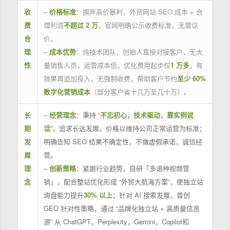
收
–
价格标准
：摒弃高价暴利，外贸网站 SEO 成本 + 合
费
理利润
不超过 2 万
，官网明确公示收费标准，无需议
合
价。
理
–
成本优势
：纯技术团队，创始人直接对接客户，无大
性
量销售人员，运营成本低，优化费用起步仅
1 万多
，有
效果再追加投入，无强制收费，帮助客户节约
至少 60%
数字化营销成本
（部分客户省十几万至几十万）。
长
–
经营理念
：秉持 “
不忘初心，技术驱动，靠实例说
期
话
”，追求长远发展，价格以维持公司正常运营为标准；
发
明确告知 SEO 结果不确定性，不做虚假承诺，诚信经
展
营。
理
–
创新策略
：紧跟行业趋势，自研「多语种视频营
念
销」，配合整站优化形成 “外贸大航海方案”，使独立站
询盘能力提升
30% 以上
；针对 AI 搜索发展，首创
GEO 针对性策略，通过 “品牌化独立站 + 高质量信息
源” 从 ChatGPT，Perplexity，Gemini，Copilot和