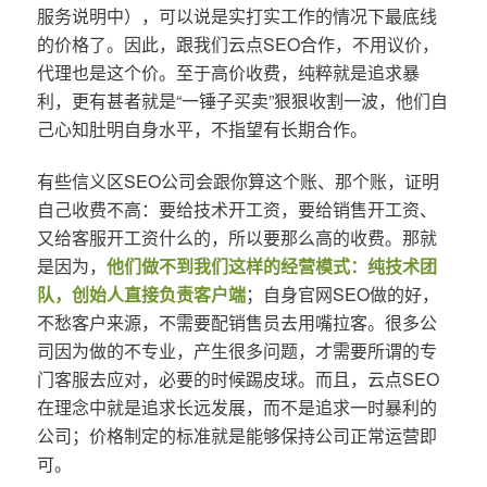
服务说明中），可以说是实打实工作的情况下最底线
的价格了。因此，跟我们云点SEO合作，不用议价，
代理也是这个价。至于高价收费，纯粹就是追求暴
利，更有甚者就是“一锤子买卖”狠狠收割一波，他们自
己心知肚明自身水平，不指望有长期合作。
有些信义区SEO公司会跟你算这个账、那个账，证明
自己收费不高：要给技术开工资，要给销售开工资、
又给客服开工资什么的，所以要那么高的收费。那就
是因为，
他们做不到我们这样的经营模式：纯技术团
队，创始人直接负责客户端
；自身官网SEO做的好，
不愁客户来源，不需要配销售员去用嘴拉客。很多公
司因为做的不专业，产生很多问题，才需要所谓的专
门客服去应对，必要的时候踢皮球。而且，云点SEO
在理念中就是追求长远发展，而不是追求一时暴利的
公司；价格制定的标准就是能够保持公司正常运营即
可。