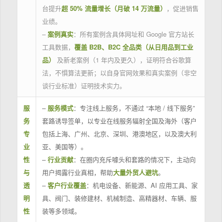
台提升
超 50% 流量增长（月破 14 万流量）
，促进销售
业绩。
–
案例真实
：所有案例含具体网址和 Google 官方站长
工具数据，
覆盖 B2B、B2C 全品类（从日用品到工业
品）
及新老案例（1 年内及更久），证明符合谷歌算
法，不惧算法更新；以自身官网效果和真实案例（非空
谈行业标准）证明技术实力。
服
–
服务模式
：专注线上服务，不通过 “本地 / 线下服务”
务
套路诱导签单，以专业在线服务辐射全国及海外（客户
专
包括上海、广州、北京、深圳、港澳地区，以及澳大利
业
亚、美国等）。
性
–
行业贡献
：在圈内充斥噱头和套路的情况下，主动向
与
用户揭露行业真相，帮助
大量外贸人避坑
。
透
–
客户行业覆盖
：机电设备、新能源、AI 应用工具、家
明
具、阀门、装修建材、机械制造、高精器材、车辆、服
性
装等多领域。