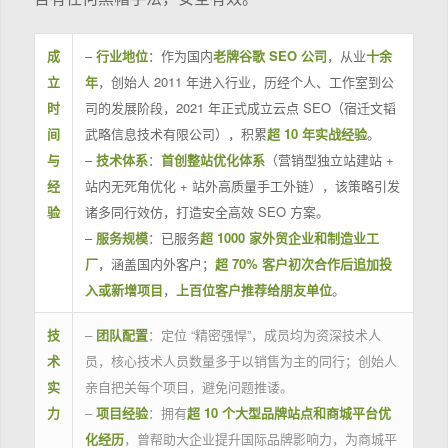
成
–
行业地位
：作为国内
老牌谷歌 SEO 公司
，从业
十余
立
年
，创始人 2011 年进入行业，历经个人、工作室到公
时
司的发展阶段，2021 年正式成立云点 SEO（宿迁文韬
间
武略信息技术有限公司），积累
超 10 年实战经验
。
与
–
技术体系
：
首创整站优化体系
（营销型独立站建站 +
经
站内无死角优化 + 站外高质量手工外链），该策略引发
验
诸多同行效仿，打造安全高效 SEO 方案。
–
服务规模
：已服务
超 1000 家外贸企业和制造业工
厂
，涵盖国内外客户；
超 70% 客户初次合作后追加投
入或新增项目
，
上百位客户推荐给朋友单位
。
技
–
团队配置
：定位 “精密强悍”，成员均为资深技术人
术
员，核心技术人员数量多于以销售为主的同行；创始人
实
亲自把关每个项目，避免问题推诿。
力
–
项目经验
：拥有
超 10 个大型品牌站点和商城平台优
化经历
，曾帮助大企业提升国际品牌影响力，为商城平