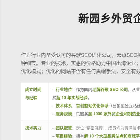
新园乡外贸
作为行业内备受认可的谷歌SEO优化公司，云点SE
种细节。专业的技术，实惠的价格助力中国出海企业
优化模式；优化的网站不含有任何黑帽手法，安全有
成立时间
–
行业地位
：作为国内
老牌谷歌 SEO 公司
，从业
与经验
累
超 10 年实战经验
。
–
技术体系
：
首创整站优化体系
（营销型独立站建
–
服务规模
：已服务
超 1000 家外贸企业和制造
技术实力
–
团队配置
：定位 “精密强悍”，成员均为资深
–
项目经验
：拥有
超 10 个大型品牌站点和商城