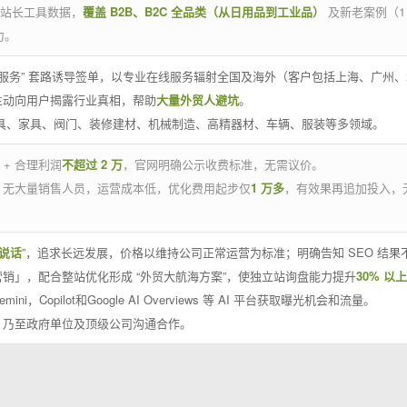
官方站长工具数据，
覆盖 B2B、B2C 全品类（从日用品到工业品）
及新老案例（1
力。
 线下服务” 套路诱导签单，以专业在线服务辐射全国及海外（客户包括上海、广
主动向用户揭露行业真相，帮助
大量外贸人避坑
。
工具、家具、阀门、装修建材、机械制造、高精器材、车辆、服装等多领域。
 + 合理利润
不超过 2 万
，官网明确公示收费标准，无需议价。
，无大量销售人员，运营成本低，优化费用起步仅
1 万多
，有效果再追加投入，
说话
”，追求长远发展，价格以维持公司正常运营为标准；明确告知 SEO 结
销」，配合整站优化形成 “外贸大航海方案”，使独立站询盘能力提升
30% 以上
emini，Copilot和Google AI Overviews 等 AI 平台获取曝光机会和流量。
，乃至政府单位及顶级公司沟通合作。