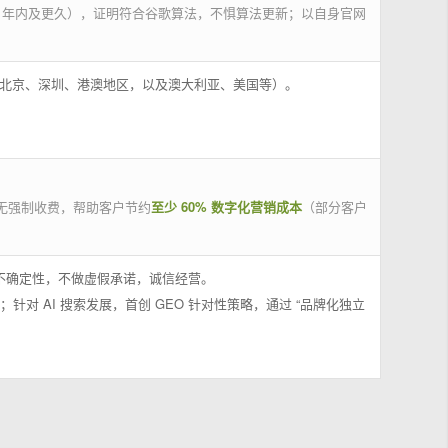
 年内及更久），证明符合谷歌算法，不惧算法更新；以自身官网
州、北京、深圳、港澳地区，以及澳大利亚、美国等）。
无强制收费，帮助客户节约
至少 60% 数字化营销成本
（部分客户
果不确定性，不做虚假承诺，诚信经营。
；针对 AI 搜索发展，首创 GEO 针对性策略，通过 “品牌化独立