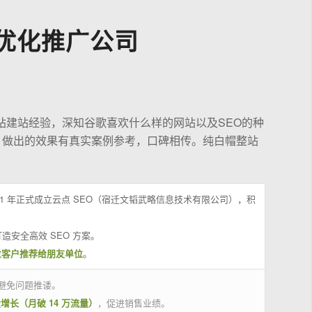
优化推广公司
站建站经验，深知谷歌喜欢什么样的网站以及SEO的种
，做出的效果有真实案例参考，口碑相传。纯白帽整站
21 年正式成立云点 SEO（宿迁文韬武略信息技术有限公司），积
造安全高效 SEO 方案。
位客户推荐给朋友单位
。
避免问题推诿。
量增长（月破 14 万流量）
，促进销售业绩。