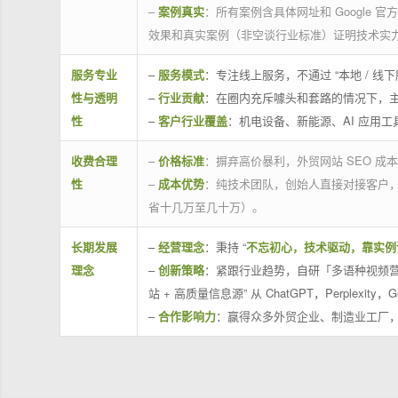
–
案例真实
：所有案例含具体网址和 Google 
效果和真实案例（非空谈行业标准）证明技术实
服务专业
–
服务模式
：专注线上服务，不通过 “本地 /
性与透明
–
行业贡献
：在圈内充斥噱头和套路的情况下，
性
–
客户行业覆盖
：机电设备、新能源、AI 应用
收费合理
–
价格标准
：摒弃高价暴利，外贸网站 SEO 成本
性
–
成本优势
：纯技术团队，创始人直接对接客户
省十几万至几十万）。
长期发展
–
经营理念
：秉持 “
不忘初心，技术驱动，靠实例
理念
–
创新策略
：紧跟行业趋势，自研「多语种视频营
站 + 高质量信息源” 从 ChatGPT，Perplexity，G
–
合作影响力
：赢得众多外贸企业、制造业工厂