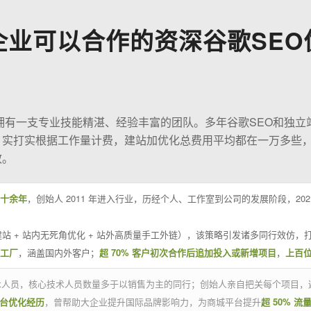
企业可以合作的资深谷歌SEO
O拥有一支专业技能精湛、经验丰富的团队。多年谷歌SEO和独立
；实打实根据工作量计费，建站加优化总费用平均都在一万多些
效。
十余年
，创始人 2011 年进入行业，历经个人、工作室到公司的发展阶段，20
站 + 站内无死角优化 + 站外高质量手工外链），该策略引发诸多同行效仿，打
业工厂
，涵盖国内外客户；
超 70% 客户初次合作后追加投入或新增项目
，
上百
技术人员，核心技术人员数量多于以销售为主的同行；创始人亲自把关每个项目，
平台优化经历
，曾帮助大企业提升国际品牌影响力，为商城平台提升
超 50% 流