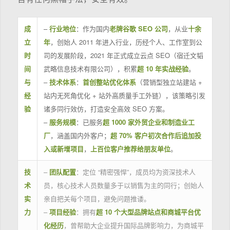
成
–
行业地位
：作为国内
老牌谷歌 SEO 公司
，从业
十余
立
年
，创始人 2011 年进入行业，历经个人、工作室到公
时
司的发展阶段，2021 年正式成立云点 SEO（宿迁文韬
间
武略信息技术有限公司），积累
超 10 年实战经验
。
与
–
技术体系
：
首创整站优化体系
（营销型独立站建站 +
经
站内无死角优化 + 站外高质量手工外链），该策略引发
验
诸多同行效仿，打造安全高效 SEO 方案。
–
服务规模
：已服务
超 1000 家外贸企业和制造业工
厂
，涵盖国内外客户；
超 70% 客户初次合作后追加投
入或新增项目
，
上百位客户推荐给朋友单位
。
技
–
团队配置
：定位 “精密强悍”，成员均为资深技术人
术
员，核心技术人员数量多于以销售为主的同行；创始人
实
亲自把关每个项目，避免问题推诿。
力
–
项目经验
：拥有
超 10 个大型品牌站点和商城平台优
化经历
，曾帮助大企业提升国际品牌影响力，为商城平