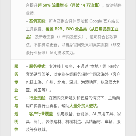
台提升
超 50% 流量增长（月破 14 万流量）
，促进销售
业绩。
–
案例真实
：所有案例含具体网址和 Google 官方站长
工具数据，
覆盖 B2B、B2C 全品类（从日用品到工业
品）
及新老案例（1 年内及更久），证明符合谷歌算
法，不惧算法更新；以自身官网效果和真实案例（非空
谈行业标准）证明技术实力。
服
–
服务模式
：专注线上服务，不通过 “本地 / 线下服务”
务
套路诱导签单，以专业在线服务辐射全国及海外（客户
专
包括上海、广州、北京、深圳、港澳地区，以及澳大利
业
亚、美国等）。
性
–
行业贡献
：在圈内充斥噱头和套路的情况下，主动向
与
用户揭露行业真相，帮助
大量外贸人避坑
。
透
–
客户行业覆盖
：机电设备、新能源、AI 应用工具、家
明
具、阀门、装修建材、机械制造、高精器材、车辆、服
性
装等多领域。