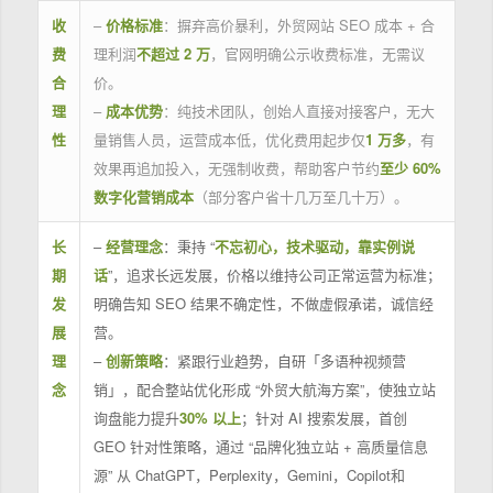
收
–
价格标准
：摒弃高价暴利，外贸网站 SEO 成本 + 合
费
理利润
不超过 2 万
，官网明确公示收费标准，无需议
合
价。
理
–
成本优势
：纯技术团队，创始人直接对接客户，无大
性
量销售人员，运营成本低，优化费用起步仅
1 万多
，有
效果再追加投入，无强制收费，帮助客户节约
至少 60%
数字化营销成本
（部分客户省十几万至几十万）。
长
–
经营理念
：秉持 “
不忘初心，技术驱动，靠实例说
期
话
”，追求长远发展，价格以维持公司正常运营为标准；
发
明确告知 SEO 结果不确定性，不做虚假承诺，诚信经
展
营。
理
–
创新策略
：紧跟行业趋势，自研「多语种视频营
念
销」，配合整站优化形成 “外贸大航海方案”，使独立站
询盘能力提升
30% 以上
；针对 AI 搜索发展，首创
GEO 针对性策略，通过 “品牌化独立站 + 高质量信息
源” 从 ChatGPT，Perplexity，Gemini，Copilot和