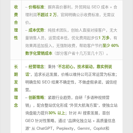
收
–
价格标准
：摒弃高价暴利，外贸网站 SEO 成本 + 合
费
理利润
不超过 2 万
，官网明确公示收费标准，无需议
合
价。
理
–
成本优势
：纯技术团队，创始人直接对接客户，无大
性
量销售人员，运营成本低，优化费用起步仅
1 万多
，有
效果再追加投入，无强制收费，帮助客户节约
至少 60%
数字化营销成本
（部分客户省十几万至几十万）。
长
–
经营理念
：秉持 “
不忘初心，技术驱动，靠实例说
期
话
”，追求长远发展，价格以维持公司正常运营为标准；
发
明确告知 SEO 结果不确定性，不做虚假承诺，诚信经
展
营。
理
–
创新策略
：紧跟行业趋势，自研「多语种视频营
念
销」，配合整站优化形成 “外贸大航海方案”，使独立站
询盘能力提升
30% 以上
；针对 AI 搜索发展，首创
GEO 针对性策略，通过 “品牌化独立站 + 高质量信息
源” 从 ChatGPT，Perplexity，Gemini，Copilot和