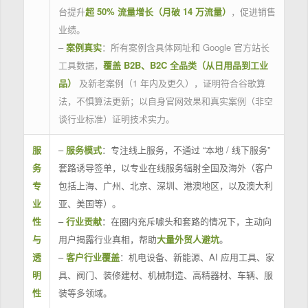
台提升
超 50% 流量增长（月破 14 万流量）
，促进销售
业绩。
–
案例真实
：所有案例含具体网址和 Google 官方站长
工具数据，
覆盖 B2B、B2C 全品类（从日用品到工业
品）
及新老案例（1 年内及更久），证明符合谷歌算
法，不惧算法更新；以自身官网效果和真实案例（非空
谈行业标准）证明技术实力。
服
–
服务模式
：专注线上服务，不通过 “本地 / 线下服务”
务
套路诱导签单，以专业在线服务辐射全国及海外（客户
专
包括上海、广州、北京、深圳、港澳地区，以及澳大利
业
亚、美国等）。
性
–
行业贡献
：在圈内充斥噱头和套路的情况下，主动向
与
用户揭露行业真相，帮助
大量外贸人避坑
。
透
–
客户行业覆盖
：机电设备、新能源、AI 应用工具、家
明
具、阀门、装修建材、机械制造、高精器材、车辆、服
性
装等多领域。