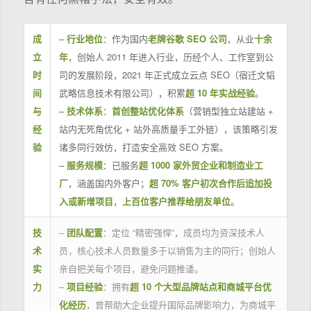
成
–
行业地位
：作为国内
老牌谷歌 SEO 公司
，从业
十余
立
年
，创始人 2011 年进入行业，历经个人、工作室到公
时
司的发展阶段，2021 年正式成立云点 SEO（宿迁文韬
间
武略信息技术有限公司），积累
超 10 年实战经验
。
与
–
技术体系
：
首创整站优化体系
（营销型独立站建站 +
经
站内无死角优化 + 站外高质量手工外链），该策略引发
验
诸多同行效仿，打造安全高效 SEO 方案。
–
服务规模
：已服务
超 1000 家外贸企业和制造业工
厂
，涵盖国内外客户；
超 70% 客户初次合作后追加投
入或新增项目
，
上百位客户推荐给朋友单位
。
技
–
团队配置
：定位 “精密强悍”，成员均为资深技术人
术
员，核心技术人员数量多于以销售为主的同行；创始人
实
亲自把关每个项目，避免问题推诿。
力
–
项目经验
：拥有
超 10 个大型品牌站点和商城平台优
化经历
，曾帮助大企业提升国际品牌影响力，为商城平