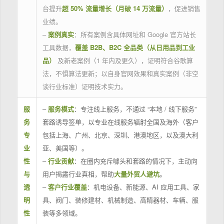
台提升
超 50% 流量增长（月破 14 万流量）
，促进销售
业绩。
–
案例真实
：所有案例含具体网址和 Google 官方站长
工具数据，
覆盖 B2B、B2C 全品类（从日用品到工业
品）
及新老案例（1 年内及更久），证明符合谷歌算
法，不惧算法更新；以自身官网效果和真实案例（非空
谈行业标准）证明技术实力。
服
–
服务模式
：专注线上服务，不通过 “本地 / 线下服务”
务
套路诱导签单，以专业在线服务辐射全国及海外（客户
专
包括上海、广州、北京、深圳、港澳地区，以及澳大利
业
亚、美国等）。
性
–
行业贡献
：在圈内充斥噱头和套路的情况下，主动向
与
用户揭露行业真相，帮助
大量外贸人避坑
。
透
–
客户行业覆盖
：机电设备、新能源、AI 应用工具、家
明
具、阀门、装修建材、机械制造、高精器材、车辆、服
性
装等多领域。