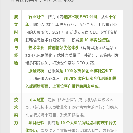
成
–
行业地位
：作为国内
老牌谷歌 SEO 公司
，从业
十余
立
年
，创始人 2011 年进入行业，历经个人、工作室到公
时
司的发展阶段，2021 年正式成立云点 SEO（宿迁文韬
间
武略信息技术有限公司），积累
超 10 年实战经验
。
与
–
技术体系
：
首创整站优化体系
（营销型独立站建站 +
经
站内无死角优化 + 站外高质量手工外链），该策略引发
验
诸多同行效仿，打造安全高效 SEO 方案。
–
服务规模
：已服务
超 1000 家外贸企业和制造业工
厂
，涵盖国内外客户；
超 70% 客户初次合作后追加投
入或新增项目
，
上百位客户推荐给朋友单位
。
技
–
团队配置
：定位 “精密强悍”，成员均为资深技术人
术
员，核心技术人员数量多于以销售为主的同行；创始人
实
亲自把关每个项目，避免问题推诿。
力
–
项目经验
：拥有
超 10 个大型品牌站点和商城平台优
化经历
，曾帮助大企业提升国际品牌影响力，为商城平