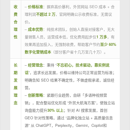
收
–
价格标准
：摒弃高价暴利，外贸网站 SEO 成本 + 合
费
理利润
不超过 2 万
，官网明确公示收费标准，无需议
合
价。
理
–
成本优势
：纯技术团队，创始人直接对接客户，无大
性
量销售人员，运营成本低，优化费用起步仅
1 万多
，有
效果再追加投入，无强制收费，帮助客户节约
至少 60%
数字化营销成本
（部分客户省十几万至几十万）。
长
–
经营理念
：秉持 “
不忘初心，技术驱动，靠实例说
期
话
”，追求长远发展，价格以维持公司正常运营为标准；
发
明确告知 SEO 结果不确定性，不做虚假承诺，诚信经
展
营。
理
–
创新策略
：紧跟行业趋势，自研「多语种视频营
念
销」，配合整站优化形成 “外贸大航海方案”，使独立站
询盘能力提升
30% 以上
；针对 AI 搜索发展，首创
GEO 针对性策略，通过 “品牌化独立站 + 高质量信息
源” 从 ChatGPT，Perplexity，Gemini，Copilot和