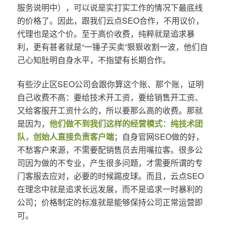
服务说明中），可以说是实打实工作的情况下最底线
的价格了。因此，跟我们云点SEO合作，不用议价，
代理也是这个价。至于高价收费，纯粹就是追求暴
利，更有甚者就是“一锤子买卖”狠狠收割一波，他们自
己心知肚明自身水平，不指望有长期合作。
有些汐止区SEO公司会跟你算这个账、那个账，证明
自己收费不高：要给技术开工资，要给销售开工资、
又给客服开工资什么的，所以要那么高的收费。那就
是因为，
他们做不到我们这样的经营模式：纯技术团
队，创始人直接负责客户端
；自身官网SEO做的好，
不愁客户来源，不需要配销售员去用嘴拉客。很多公
司因为做的不专业，产生很多问题，才需要所谓的专
门客服去应对，必要的时候踢皮球。而且，云点SEO
在理念中就是追求长远发展，而不是追求一时暴利的
公司；价格制定的标准就是能够保持公司正常运营即
可。