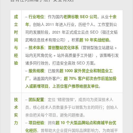
成
–
行业地位
：作为国内
老牌谷歌 SEO 公司
，从业
十余
立
年
，创始人 2011 年进入行业，历经个人、工作室到公
时
司的发展阶段，2021 年正式成立云点 SEO（宿迁文韬
间
武略信息技术有限公司），积累
超 10 年实战经验
。
与
–
技术体系
：
首创整站优化体系
（营销型独立站建站 +
经
站内无死角优化 + 站外高质量手工外链），该策略引发
验
诸多同行效仿，打造安全高效 SEO 方案。
–
服务规模
：已服务
超 1000 家外贸企业和制造业工
厂
，涵盖国内外客户；
超 70% 客户初次合作后追加投
入或新增项目
，
上百位客户推荐给朋友单位
。
技
–
团队配置
：定位 “精密强悍”，成员均为资深技术人
术
员，核心技术人员数量多于以销售为主的同行；创始人
实
亲自把关每个项目，避免问题推诿。
力
–
项目经验
：拥有
超 10 个大型品牌站点和商城平台优
化经历
，曾帮助大企业提升国际品牌影响力，为商城平