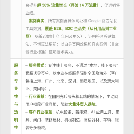
台提升
超 50% 流量增长（月破 14 万流量）
，促进销售
业绩。
–
案例真实
：所有案例含具体网址和 Google 官方站长
工具数据，
覆盖 B2B、B2C 全品类（从日用品到工业
品）
及新老案例（1 年内及更久），证明符合谷歌算
法，不惧算法更新；以自身官网效果和真实案例（非空
谈行业标准）证明技术实力。
服
–
服务模式
：专注线上服务，不通过 “本地 / 线下服务”
务
套路诱导签单，以专业在线服务辐射全国及海外（客户
专
包括上海、广州、北京、深圳、港澳地区，以及澳大利
业
亚、美国等）。
性
–
行业贡献
：在圈内充斥噱头和套路的情况下，主动向
与
用户揭露行业真相，帮助
大量外贸人避坑
。
透
–
客户行业覆盖
：机电设备、新能源、AI 应用工具、家
明
具、阀门、装修建材、机械制造、高精器材、车辆、服
性
装等多领域。