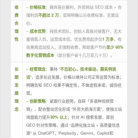
收
–
价格标准
：摒弃高价暴利，外贸网站 SEO 成本 + 合
费
理利润
不超过 2 万
，官网明确公示收费标准，无需议
合
价。
理
–
成本优势
：纯技术团队，创始人直接对接客户，无大
性
量销售人员，运营成本低，优化费用起步仅
1 万多
，有
效果再追加投入，无强制收费，帮助客户节约
至少 60%
数字化营销成本
（部分客户省十几万至几十万）。
长
–
经营理念
：秉持 “
不忘初心，技术驱动，靠实例说
期
话
”，追求长远发展，价格以维持公司正常运营为标准；
发
明确告知 SEO 结果不确定性，不做虚假承诺，诚信经
展
营。
理
–
创新策略
：紧跟行业趋势，自研「多语种视频营
念
销」，配合整站优化形成 “外贸大航海方案”，使独立站
询盘能力提升
30% 以上
；针对 AI 搜索发展，首创
GEO 针对性策略，通过 “品牌化独立站 + 高质量信息
源” 从 ChatGPT，Perplexity，Gemini，Copilot和