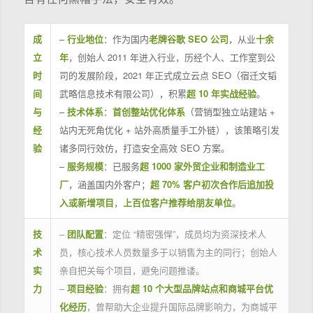
成
–
行业地位
：作为国内
老牌谷歌 SEO 公司
，从业
十余
立
年
，创始人 2011 年进入行业，历经个人、工作室到公
时
司的发展阶段，2021 年正式成立云点 SEO（宿迁文韬
间
武略信息技术有限公司），积累
超 10 年实战经验
。
与
–
技术体系
：
首创整站优化体系
（营销型独立站建站 +
经
站内无死角优化 + 站外高质量手工外链），该策略引发
验
诸多同行效仿，打造安全高效 SEO 方案。
–
服务规模
：已服务
超 1000 家外贸企业和制造业工
厂
，涵盖国内外客户；
超 70% 客户初次合作后追加投
入或新增项目
，
上百位客户推荐给朋友单位
。
技
–
团队配置
：定位 “精密强悍”，成员均为资深技术人
术
员，核心技术人员数量多于以销售为主的同行；创始人
实
亲自把关每个项目，避免问题推诿。
力
–
项目经验
：拥有
超 10 个大型品牌站点和商城平台优
化经历
，曾帮助大企业提升国际品牌影响力，为商城平