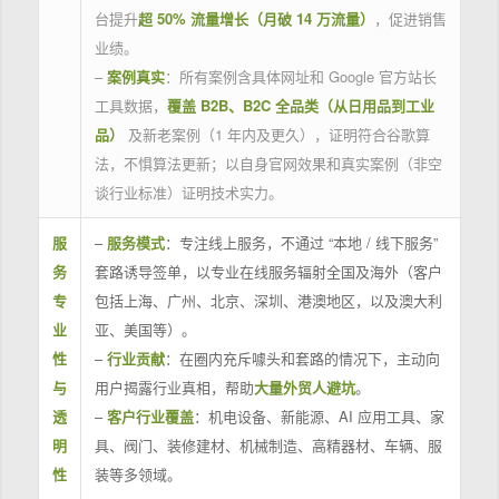
台提升
超 50% 流量增长（月破 14 万流量）
，促进销售
业绩。
–
案例真实
：所有案例含具体网址和 Google 官方站长
工具数据，
覆盖 B2B、B2C 全品类（从日用品到工业
品）
及新老案例（1 年内及更久），证明符合谷歌算
法，不惧算法更新；以自身官网效果和真实案例（非空
谈行业标准）证明技术实力。
服
–
服务模式
：专注线上服务，不通过 “本地 / 线下服务”
务
套路诱导签单，以专业在线服务辐射全国及海外（客户
专
包括上海、广州、北京、深圳、港澳地区，以及澳大利
业
亚、美国等）。
性
–
行业贡献
：在圈内充斥噱头和套路的情况下，主动向
与
用户揭露行业真相，帮助
大量外贸人避坑
。
透
–
客户行业覆盖
：机电设备、新能源、AI 应用工具、家
明
具、阀门、装修建材、机械制造、高精器材、车辆、服
性
装等多领域。