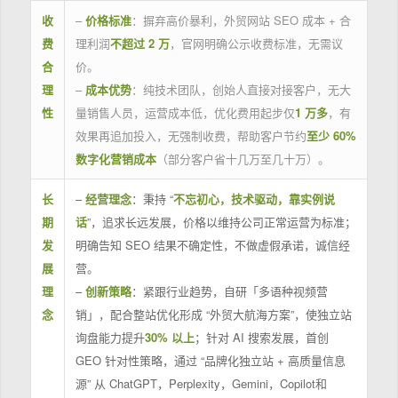
收
–
价格标准
：摒弃高价暴利，外贸网站 SEO 成本 + 合
费
理利润
不超过 2 万
，官网明确公示收费标准，无需议
合
价。
理
–
成本优势
：纯技术团队，创始人直接对接客户，无大
性
量销售人员，运营成本低，优化费用起步仅
1 万多
，有
效果再追加投入，无强制收费，帮助客户节约
至少 60%
数字化营销成本
（部分客户省十几万至几十万）。
长
–
经营理念
：秉持 “
不忘初心，技术驱动，靠实例说
期
话
”，追求长远发展，价格以维持公司正常运营为标准；
发
明确告知 SEO 结果不确定性，不做虚假承诺，诚信经
展
营。
理
–
创新策略
：紧跟行业趋势，自研「多语种视频营
念
销」，配合整站优化形成 “外贸大航海方案”，使独立站
询盘能力提升
30% 以上
；针对 AI 搜索发展，首创
GEO 针对性策略，通过 “品牌化独立站 + 高质量信息
源” 从 ChatGPT，Perplexity，Gemini，Copilot和