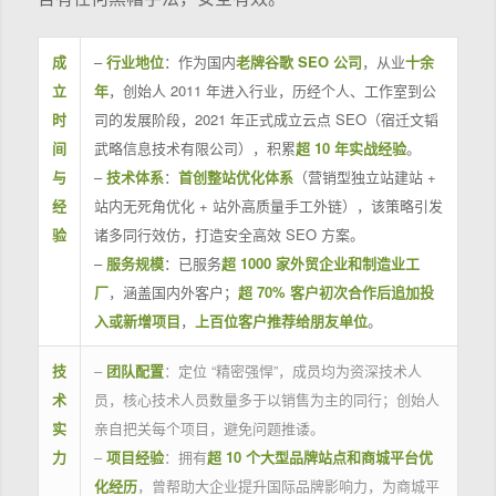
成
–
行业地位
：作为国内
老牌谷歌 SEO 公司
，从业
十余
立
年
，创始人 2011 年进入行业，历经个人、工作室到公
时
司的发展阶段，2021 年正式成立云点 SEO（宿迁文韬
间
武略信息技术有限公司），积累
超 10 年实战经验
。
与
–
技术体系
：
首创整站优化体系
（营销型独立站建站 +
经
站内无死角优化 + 站外高质量手工外链），该策略引发
验
诸多同行效仿，打造安全高效 SEO 方案。
–
服务规模
：已服务
超 1000 家外贸企业和制造业工
厂
，涵盖国内外客户；
超 70% 客户初次合作后追加投
入或新增项目
，
上百位客户推荐给朋友单位
。
技
–
团队配置
：定位 “精密强悍”，成员均为资深技术人
术
员，核心技术人员数量多于以销售为主的同行；创始人
实
亲自把关每个项目，避免问题推诿。
力
–
项目经验
：拥有
超 10 个大型品牌站点和商城平台优
化经历
，曾帮助大企业提升国际品牌影响力，为商城平