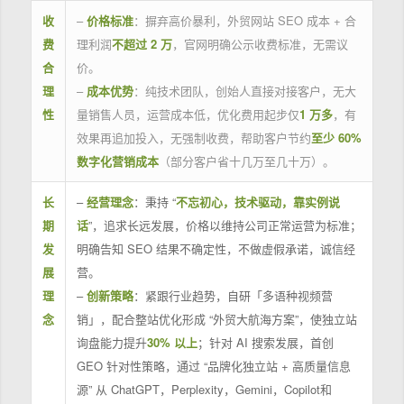
收
–
价格标准
：摒弃高价暴利，外贸网站 SEO 成本 + 合
费
理利润
不超过 2 万
，官网明确公示收费标准，无需议
合
价。
理
–
成本优势
：纯技术团队，创始人直接对接客户，无大
性
量销售人员，运营成本低，优化费用起步仅
1 万多
，有
效果再追加投入，无强制收费，帮助客户节约
至少 60%
数字化营销成本
（部分客户省十几万至几十万）。
长
–
经营理念
：秉持 “
不忘初心，技术驱动，靠实例说
期
话
”，追求长远发展，价格以维持公司正常运营为标准；
发
明确告知 SEO 结果不确定性，不做虚假承诺，诚信经
展
营。
理
–
创新策略
：紧跟行业趋势，自研「多语种视频营
念
销」，配合整站优化形成 “外贸大航海方案”，使独立站
询盘能力提升
30% 以上
；针对 AI 搜索发展，首创
GEO 针对性策略，通过 “品牌化独立站 + 高质量信息
源” 从 ChatGPT，Perplexity，Gemini，Copilot和