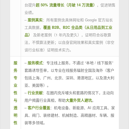
台提升
超 50% 流量增长（月破 14 万流量）
，促进销售
业绩。
–
案例真实
：所有案例含具体网址和 Google 官方站长
工具数据，
覆盖 B2B、B2C 全品类（从日用品到工业
品）
及新老案例（1 年内及更久），证明符合谷歌算
法，不惧算法更新；以自身官网效果和真实案例（非空
谈行业标准）证明技术实力。
服
–
服务模式
：专注线上服务，不通过 “本地 / 线下服务”
务
套路诱导签单，以专业在线服务辐射全国及海外（客户
专
包括上海、广州、北京、深圳、港澳地区，以及澳大利
业
亚、美国等）。
性
–
行业贡献
：在圈内充斥噱头和套路的情况下，主动向
与
用户揭露行业真相，帮助
大量外贸人避坑
。
透
–
客户行业覆盖
：机电设备、新能源、AI 应用工具、家
明
具、阀门、装修建材、机械制造、高精器材、车辆、服
性
装等多领域。