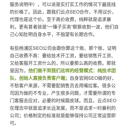
服务说明中），可以说是实打实工作的情况下最底线
的价格了。因此，跟我们云点SEO合作，不用议价，
代理也是这个价。至于高价收费，纯粹就是追求暴
利，更有甚者就是“一锤子买卖”狠狠收割一波，他们自
己心知肚明自身水平，不指望有长期合作。
有些杨浦区SEO公司会跟你算这个账、那个账，证明
自己收费不高：要给技术开工资，要给销售开工资、
又给客服开工资什么的，所以要那么高的收费。那就
是因为，
他们做不到我们这样的经营模式：纯技术团
队，创始人直接负责客户端
；自身官网SEO做的好，
不愁客户来源，不需要配销售员去用嘴拉客。很多公
司因为做的不专业，产生很多问题，才需要所谓的专
门客服去应对，必要的时候踢皮球。而且，云点SEO
在理念中就是追求长远发展，而不是追求一时暴利的
公司；价格制定的标准就是能够保持公司正常运营即
可。