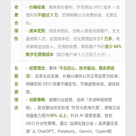
收
–
价格标准
：摒弃高价暴利，外贸网站 SEO 成本 + 合
费
理利润
不超过 2 万
，官网明确公示收费标准，无需议
合
价。
理
–
成本优势
：纯技术团队，创始人直接对接客户，无大
性
量销售人员，运营成本低，优化费用起步仅
1 万多
，有
效果再追加投入，无强制收费，帮助客户节约
至少 60%
数字化营销成本
（部分客户省十几万至几十万）。
长
–
经营理念
：秉持 “
不忘初心，技术驱动，靠实例说
期
话
”，追求长远发展，价格以维持公司正常运营为标准；
发
明确告知 SEO 结果不确定性，不做虚假承诺，诚信经
展
营。
理
–
创新策略
：紧跟行业趋势，自研「多语种视频营
念
销」，配合整站优化形成 “外贸大航海方案”，使独立站
询盘能力提升
30% 以上
；针对 AI 搜索发展，首创
GEO 针对性策略，通过 “品牌化独立站 + 高质量信息
源” 从 ChatGPT，Perplexity，Gemini，Copilot和