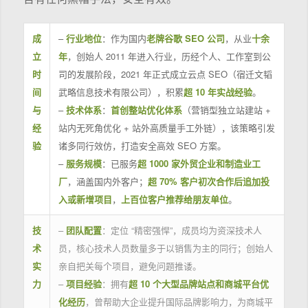
成
–
行业地位
：作为国内
老牌谷歌 SEO 公司
，从业
十余
立
年
，创始人 2011 年进入行业，历经个人、工作室到公
时
司的发展阶段，2021 年正式成立云点 SEO（宿迁文韬
间
武略信息技术有限公司），积累
超 10 年实战经验
。
与
–
技术体系
：
首创整站优化体系
（营销型独立站建站 +
经
站内无死角优化 + 站外高质量手工外链），该策略引发
验
诸多同行效仿，打造安全高效 SEO 方案。
–
服务规模
：已服务
超 1000 家外贸企业和制造业工
厂
，涵盖国内外客户；
超 70% 客户初次合作后追加投
入或新增项目
，
上百位客户推荐给朋友单位
。
技
–
团队配置
：定位 “精密强悍”，成员均为资深技术人
术
员，核心技术人员数量多于以销售为主的同行；创始人
实
亲自把关每个项目，避免问题推诿。
力
–
项目经验
：拥有
超 10 个大型品牌站点和商城平台优
化经历
，曾帮助大企业提升国际品牌影响力，为商城平