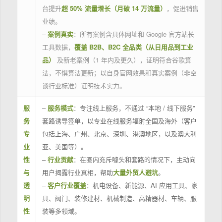
台提升
超 50% 流量增长（月破 14 万流量）
，促进销售
业绩。
–
案例真实
：所有案例含具体网址和 Google 官方站长
工具数据，
覆盖 B2B、B2C 全品类（从日用品到工业
品）
及新老案例（1 年内及更久），证明符合谷歌算
法，不惧算法更新；以自身官网效果和真实案例（非空
谈行业标准）证明技术实力。
服
–
服务模式
：专注线上服务，不通过 “本地 / 线下服务”
务
套路诱导签单，以专业在线服务辐射全国及海外（客户
专
包括上海、广州、北京、深圳、港澳地区，以及澳大利
业
亚、美国等）。
性
–
行业贡献
：在圈内充斥噱头和套路的情况下，主动向
与
用户揭露行业真相，帮助
大量外贸人避坑
。
透
–
客户行业覆盖
：机电设备、新能源、AI 应用工具、家
明
具、阀门、装修建材、机械制造、高精器材、车辆、服
性
装等多领域。