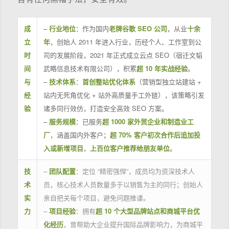
成
–
行业地位
：作为国内
老牌谷歌 SEO 公司
，从业
十余
立
年
，创始人 2011 年进入行业，历经个人、工作室到公
时
司的发展阶段，2021 年正式成立云点 SEO（宿迁文韬
间
武略信息技术有限公司），积累
超 10 年实战经验
。
与
–
技术体系
：
首创整站优化体系
（营销型独立站建站 +
经
站内无死角优化 + 站外高质量手工外链），该策略引发
验
诸多同行效仿，打造安全高效 SEO 方案。
–
服务规模
：已服务
超 1000 家外贸企业和制造业工
厂
，涵盖国内外客户；
超 70% 客户初次合作后追加投
入或新增项目
，
上百位客户推荐给朋友单位
。
技
–
团队配置
：定位 “精密强悍”，成员均为资深技术人
术
员，核心技术人员数量多于以销售为主的同行；创始人
实
亲自把关每个项目，避免问题推诿。
力
–
项目经验
：拥有
超 10 个大型品牌站点和商城平台优
化经历
，曾帮助大企业提升国际品牌影响力，为商城平