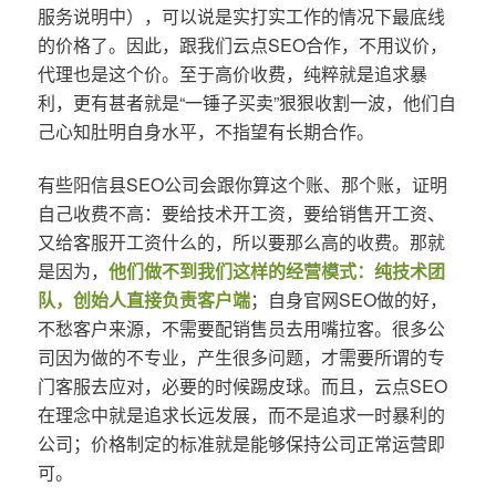
服务说明中），可以说是实打实工作的情况下最底线
的价格了。因此，跟我们云点SEO合作，不用议价，
代理也是这个价。至于高价收费，纯粹就是追求暴
利，更有甚者就是“一锤子买卖”狠狠收割一波，他们自
己心知肚明自身水平，不指望有长期合作。
有些阳信县SEO公司会跟你算这个账、那个账，证明
自己收费不高：要给技术开工资，要给销售开工资、
又给客服开工资什么的，所以要那么高的收费。那就
是因为，
他们做不到我们这样的经营模式：纯技术团
队，创始人直接负责客户端
；自身官网SEO做的好，
不愁客户来源，不需要配销售员去用嘴拉客。很多公
司因为做的不专业，产生很多问题，才需要所谓的专
门客服去应对，必要的时候踢皮球。而且，云点SEO
在理念中就是追求长远发展，而不是追求一时暴利的
公司；价格制定的标准就是能够保持公司正常运营即
可。