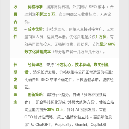
收
–
价格标准
：摒弃高价暴利，外贸网站 SEO 成本 + 合
费
理利润
不超过 2 万
，官网明确公示收费标准，无需议
合
价。
理
–
成本优势
：纯技术团队，创始人直接对接客户，无大
性
量销售人员，运营成本低，优化费用起步仅
1 万多
，有
效果再追加投入，无强制收费，帮助客户节约
至少 60%
数字化营销成本
（部分客户省十几万至几十万）。
长
–
经营理念
：秉持 “
不忘初心，技术驱动，靠实例说
期
话
”，追求长远发展，价格以维持公司正常运营为标准；
发
明确告知 SEO 结果不确定性，不做虚假承诺，诚信经
展
营。
理
–
创新策略
：紧跟行业趋势，自研「多语种视频营
念
销」，配合整站优化形成 “外贸大航海方案”，使独立站
询盘能力提升
30% 以上
；针对 AI 搜索发展，首创
GEO 针对性策略，通过 “品牌化独立站 + 高质量信息
源” 从 ChatGPT，Perplexity，Gemini，Copilot和