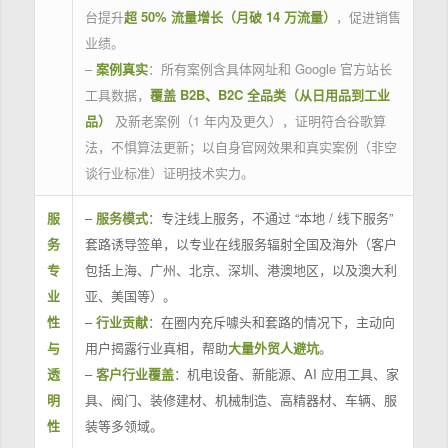
台提升
超 50% 流量增长（月破 14 万流量）
，促进销售
业绩。
–
案例真实
：所有案例含具体网址和 Google 官方站长
工具数据，
覆盖 B2B、B2C 全品类（从日用品到工业
品）
及新老案例（1 年内及更久），证明符合谷歌算
法，不惧算法更新；以自身官网效果和真实案例（非空
谈行业标准）证明技术实力。
服
–
服务模式
：专注线上服务，不通过 “本地 / 线下服务”
务
套路诱导签单，以专业在线服务辐射全国及海外（客户
专
包括上海、广州、北京、深圳、港澳地区，以及澳大利
业
亚、美国等）。
性
–
行业贡献
：在圈内充斥噱头和套路的情况下，主动向
与
用户揭露行业真相，帮助
大量外贸人避坑
。
透
–
客户行业覆盖
：机电设备、新能源、AI 应用工具、家
明
具、阀门、装修建材、机械制造、高精器材、车辆、服
性
装等多领域。